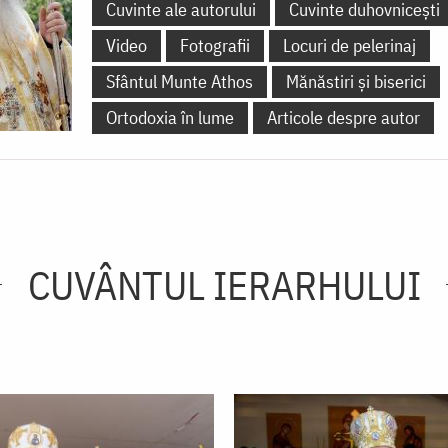
Cuvinte ale autorului
Cuvinte duhovnicești
Video
Fotografii
Locuri de pelerinaj
Sfântul Munte Athos
Mănăstiri și biserici
Ortodoxia în lume
Articole despre autor
CUVÂNTUL IERARHULUI