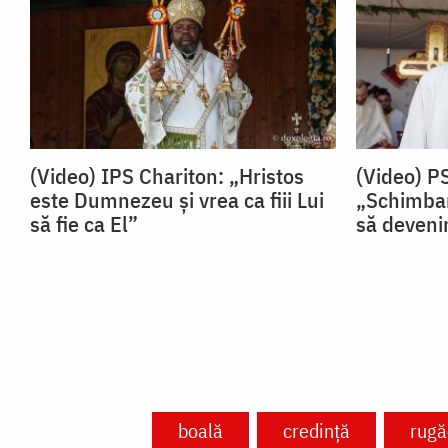
(Video) IPS Chariton: „Hristos
(Video) P
este Dumnezeu și vrea ca fiii Lui
„Schimbar
să fie ca El”
să devenim
boală
credință
rugă