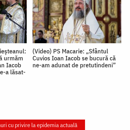
ieșteanul:
(Video) PS Macarie: „Sfântul
 să urmăm
Cuvios Ioan Iacob se bucură că
oan Iacob
ne-am adunat de pretutindeni”
e-a lăsat-
ri cu privire la epidemia actuală