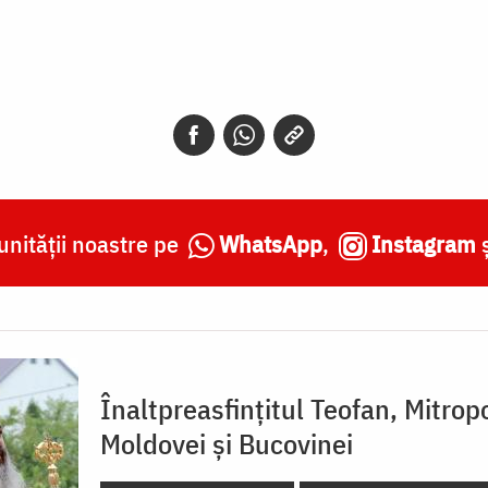
nității noastre pe
WhatsApp
,
Instagram
Înaltpreasfințitul Teofan, Mitropo
Moldovei și Bucovinei