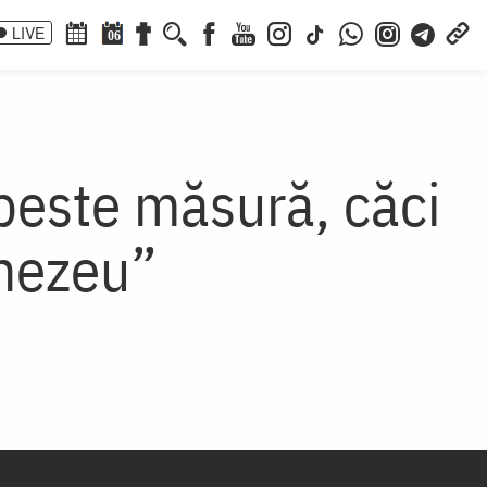
LIVE
06
peste măsură, căci
nezeu”