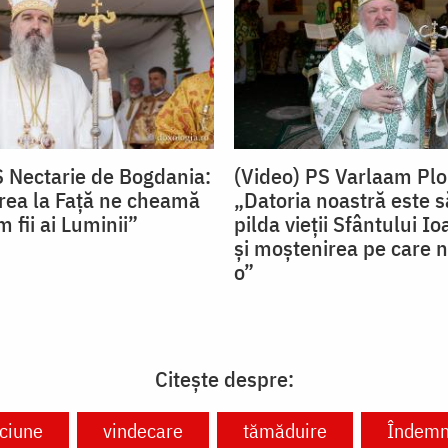
S Nectarie de Bogdania:
(Video) PS Varlaam Plo
ea la Față ne cheamă
„Datoria noastră este
 fii ai Luminii”
pilda vieții Sfântului I
și moștenirea pe care n
o”
Citește despre:
ciune
vindecare
tămăduire
Îndemnu