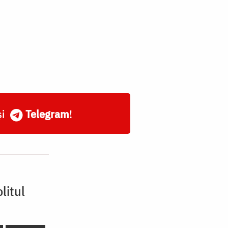
și
Telegram
!
litul