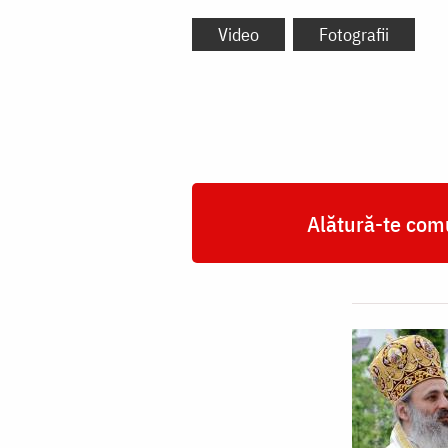
Video
Fotografii
Alătură-te comu