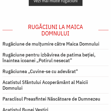
vezi mai multe rugăciuni
RUGĂCIUNI LA MAICA
DOMNULUI
Rugăciune de mulţumire către Maica Domnului
Rugăciune pentru izbăvirea de patima beției,
înaintea icoanei „Potirul nesecat”
Rugăciunea „Cuvine-se cu adevărat"
Acatistul Sfântului Acoperământ al Maicii
Domnului
Paraclisul Preasfintei Născătoare de Dumnezeu
Acatistul Bunei Vestiri