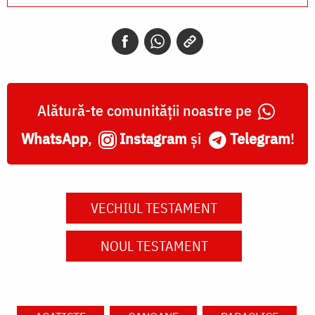
Alătură-te comunității noastre pe
WhatsApp
,
Instagram
și
Telegram
!
VECHIUL TESTAMENT
NOUL TESTAMENT