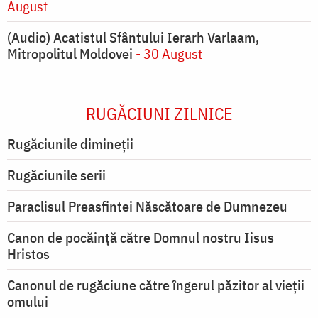
August
(Audio) Acatistul Sfântului Ierarh Varlaam,
Mitropolitul Moldovei
- 30 August
RUGĂCIUNI ZILNICE
Rugăciunile dimineții
Rugăciunile serii
Paraclisul Preasfintei Născătoare de Dumnezeu
Canon de pocăință către Domnul nostru Iisus
Hristos
Canonul de rugăciune către îngerul păzitor al vieții
omului