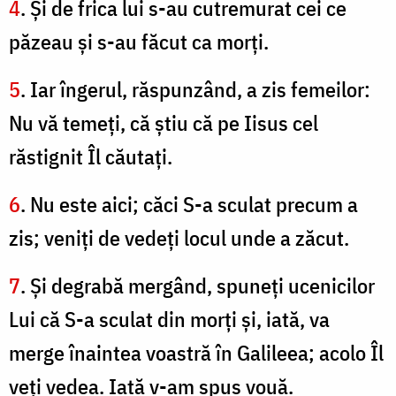
4
. Şi de frica lui s-au cutremurat cei ce
păzeau şi s-au făcut ca morţi.
5
. Iar îngerul, răspunzând, a zis femeilor:
Nu vă temeţi, că ştiu că pe Iisus cel
răstignit Îl căutaţi.
6
. Nu este aici; căci S-a sculat precum a
zis; veniţi de vedeţi locul unde a zăcut.
7
. Şi degrabă mergând, spuneţi ucenicilor
Lui că S-a sculat din morţi şi, iată, va
merge înaintea voastră în Galileea; acolo Îl
veţi vedea. Iată v-am spus vouă.