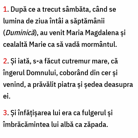
1
. După ce a trecut sâmbăta, când se
lumina de ziua întâi a săptămânii
(
Duminică
), au venit Maria Magdalena şi
cealaltă Marie ca să vadă mormântul.
2
. Şi iată, s-a făcut cutremur mare, că
îngerul Domnului, coborând din cer şi
venind, a prăvălit piatra şi şedea deasupra
ei.
3
. Şi înfăţişarea lui era ca fulgerul şi
îmbrăcămintea lui albă ca zăpada.