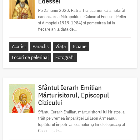
Edessei
Pe 23 iunie 2020, Patriarhia Ecumenică a hotărât
canonizarea Mitropolitului Calinic al Edessei, Pellei
și Almopiei (1919-1984) și pomenirea lui în
fiecare an la data de...
Acatist
Paraclis
Viață
Icoane
Locuri de pelerinaj
Fotografii
Sfântul Ierarh Emilian
Mărturisitorul, Episcopul
Cizicului
Sfântul Ierarh Emilian, mărturisitorul lui Hristos, a
trăit pe vremea împărăției lui Leon Armeanul,
luptătorul împotriva icoanelor, și fiind el episcop al
Cizicului, de...