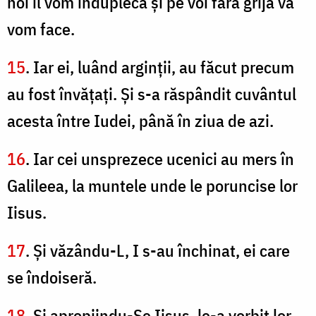
noi îl vom îndupleca şi pe voi fără grijă vă
vom face.
15
. Iar ei, luând arginţii, au făcut precum
au fost învăţaţi. Şi s-a răspândit cuvântul
acesta între Iudei, până în ziua de azi.
16
. Iar cei unsprezece ucenici au mers în
Galileea, la muntele unde le poruncise lor
Iisus.
17
. Şi văzându-L, I s-au închinat, ei care
se îndoiseră.
18
. Şi apropiindu-Se Iisus, le-a vorbit lor,