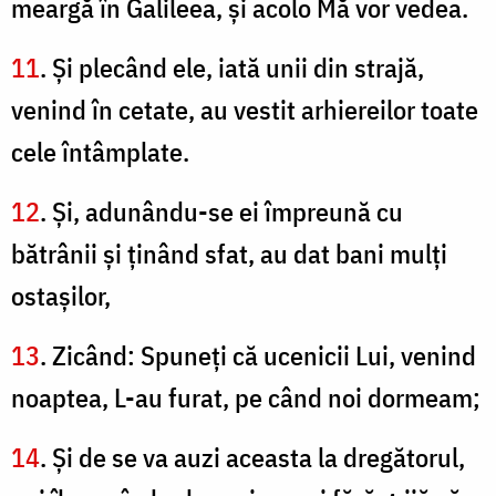
meargă în Galileea, şi acolo Mă vor vedea.
11
. Şi plecând ele, iată unii din strajă,
venind în cetate, au vestit arhiereilor toate
cele întâmplate.
12
. Şi, adunându-se ei împreună cu
bătrânii şi ţinând sfat, au dat bani mulţi
ostaşilor,
13
. Zicând: Spuneţi că ucenicii Lui, venind
noaptea, L-au furat, pe când noi dormeam;
14
. Şi de se va auzi aceasta la dregătorul,