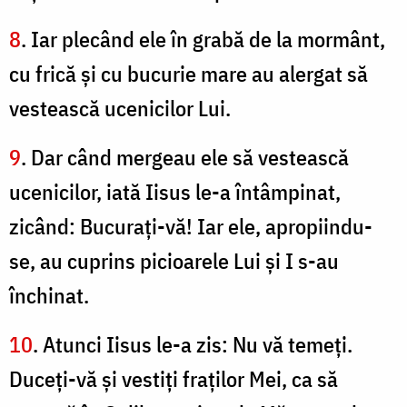
8
. Iar plecând ele în grabă de la mormânt,
cu frică şi cu bucurie mare au alergat să
vestească ucenicilor Lui.
9
. Dar când mergeau ele să vestească
ucenicilor, iată Iisus le-a întâmpinat,
zicând: Bucuraţi-vă! Iar ele, apropiindu-
se, au cuprins picioarele Lui şi I s-au
închinat.
10
. Atunci Iisus le-a zis: Nu vă temeţi.
Duceţi-vă şi vestiţi fraţilor Mei, ca să