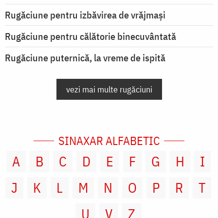
Rugăciune pentru izbăvirea de vrăjmași
Rugăciune pentru călătorie binecuvântată
Rugăciune puternică, la vreme de ispită
vezi mai multe rugăciuni
SINAXAR ALFABETIC
A
B
C
D
E
F
G
H
I
J
K
L
M
N
O
P
R
T
U
V
Z