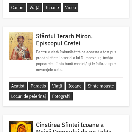
Canon
Viață
Icoane
Video
Sfântul Ierarh Miron,
Episcopul Cretei
Pentru o viață îmbunătățită ca aceasta a fost pus
preot al sfintei biserici a lui Dumnezeu și învăța
popoarele sfânta bună credință și le întărea spre
nevoințele cele...
Acatist
Paraclis
Viață
Icoane
Sfinte moaște
Locuri de pelerinaj
Fotografii
Cinstirea Sfintei Icoane a
Maicii Domnului de pe Tolga