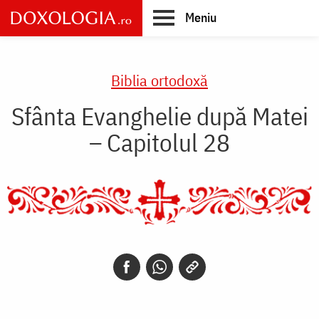
Skip
Meniu
to
main
Main
content
navigation
Biblia ortodoxă
Sfânta Evanghelie după Matei
– Capitolul 28