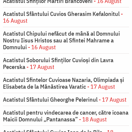
Acatistul Sfinților Martiri Brâncoveni
- 16 August
Acatistul Sfântului Cuvios Gherasim Kefalonitul
-
16 August
Acatistul Chipului nefăcut de mână al Domnului
Nostru Iisus Hristos sau al Sfintei Mahrame a
Domnului
- 16 August
Acatistul Soborului Sfinților Cuvioși din Lavra
Pecerska
- 17 August
Acatistul Sfintelor Cuvioase Nazaria, Olimpiada și
Elisabeta de la Mănăstirea Varatic
- 17 August
Acatistul Sfântului Gheorghe Pelerinul
- 17 August
Acatistul pentru vindecarea de cancer, către icoana
Maicii Domnului „Pantanassa”
- 18 August