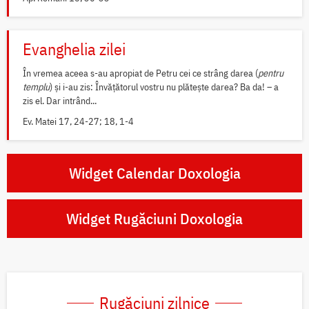
Evanghelia zilei
În vremea aceea s-au apropiat de Petru cei ce strâng darea (
pentru
templu
) și i-au zis: Învățătorul vostru nu plătește darea? Ba da! – a
zis el. Dar intrând...
Ev. Matei 17, 24-27; 18, 1-4
Widget Calendar Doxologia
Widget Rugăciuni Doxologia
Rugăciuni zilnice