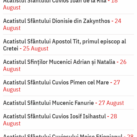
Acatistul Sfântului Cuvios Ioan de la Rila
- 18
August
Acatistul Sfântului Dionisie din Zakynthos
- 24
August
Acatistul Sfântului Apostol Tit, primul episcop al
Cretei
- 25 August
Acatistul Sfinților Mucenici Adrian și Natalia
- 26
August
Acatistul Sfântului Cuvios Pimen cel Mare
- 27
August
Acatistul Sfântului Mucenic Fanurie
- 27 August
Acatistul Sfântului Cuvios Iosif Isihastul
- 28
August
Acatistul Sfântului Cuviosului Moise Etiopianul
- 28