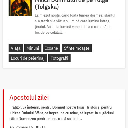
(Tolgska)
La miezul nopții, când toată lumea dormea, sfântul
s-a trezit și a văzut o lumină care lumina întreg
ținutul. Aceasta lumină venea de la o coloană de
foc de pe celălalt...
Viață
Minuni
Icoane
Sfinte moaște
Locuri de pelerinaj
Fotografii
Apostolul zilei
Fraților, vă îndemn, pentru Domnul nostru Iisus Hristos și pentru
iubirea Duhului Sfânt, ca împreună cu mine, să luptați în rugăciuni
către Dumnezeu pentru mine, ca să scap de...
Ap. Romani 15, 30-33