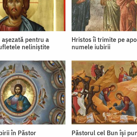
 așezată pentru a
Hristos îi trimite pe apo
letele neliniştite
numele iubirii
irii în Păstor
Păstorul cel Bun îşi pun