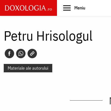
Skip
Meniu
to
main
Main
content
navigation
Petru Hrisologul
Materiale ale autorului