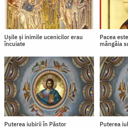
Uşile şi inimile ucenicilor erau
Pacea este
încuiate
mângâia suf
Puterea iubirii în Păstor
Puterea iub