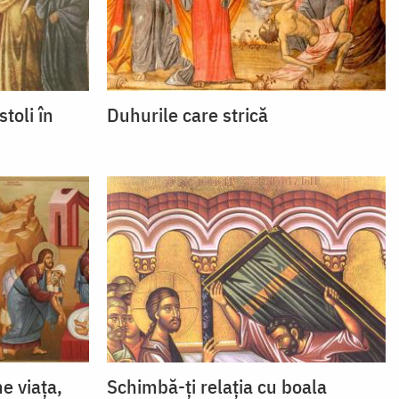
stoli în
Duhurile care strică
e viaţa,
Schimbă-ți relația cu boala