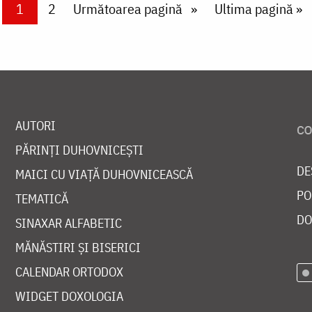
Current page
1
Page
2
Next page
Următoarea pagină
Last page
Ultima pagină »
AUTORI
PĂRINȚI DUHOVNICEȘTI
DE
MAICI CU VIAȚĂ DUHOVNICEASCĂ
PO
TEMATICĂ
DO
SINAXAR ALFABETIC
MĂNĂSTIRI ȘI BISERICI
CALENDAR ORTODOX
WIDGET DOXOLOGIA