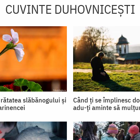
CUVINTE DUHOVNICEȘTI
urătatea slăbănogului și
Când ți se împlinesc do
rinencei
adu-ți aminte să mulțu