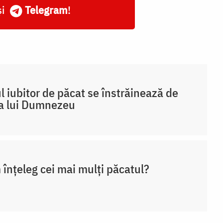
și
Telegram
!
 iubitor de păcat se înstrăinează de
a lui Dumnezeu
înțeleg cei mai mulți păcatul?