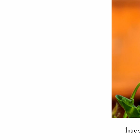
Între
Între 
singurătatea