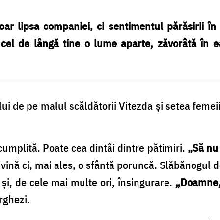
 lipsa companiei, ci sentimentul părăsirii în v
el de lângă tine o lume aparte, zăvorâtă în ea
ui de pe malul scăldătorii Vitezda și setea feme
cumplită. Poate cea dintâi dintre pătimiri.
„Să nu
vină ci, mai ales, o sfântă poruncă. Slăbănogul d
și, de cele mai multe ori, însingurare.
„Doamne, 
rghezi.