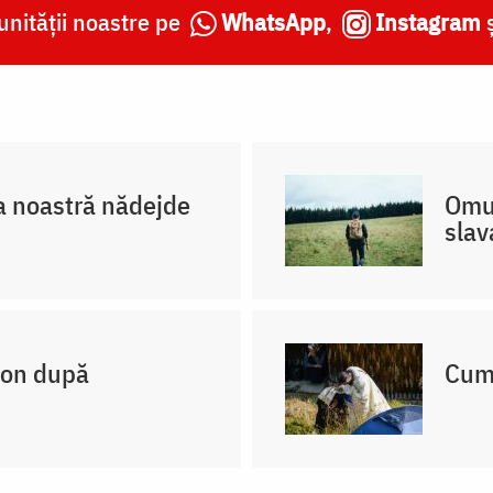
nității noastre pe
WhatsApp
,
Instagram
 noastră nădejde
Omul
slav
non după
Cum 