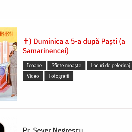
✝) Duminica a 5-a după Paști (a
Samarinencei)
Icoane
Sfinte moaște
Locuri de pelerinaj
Video
Fotografii
Pr. Sever Negrescu