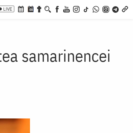
LIVE
08
etea samarinencei