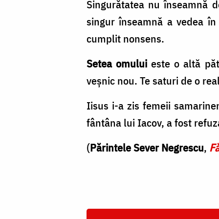
Singurătatea nu înseamnă doar
singur înseamnă a vedea în c
cumplit nonsens.
Setea omului
este o altă păt
veșnic nou. Te saturi de o real
Iisus i-a zis femeii samarin
fântâna lui Iacov, a fost refuz
(
Părintele Sever Negrescu
,
Fă