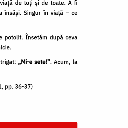
iață de toți și de toate. A fi
 însăși. Singur în viață – ce
e potolit. Însetăm după ceva
icie.
strigat:
„Mi-e sete!”
.
Acum, la
1, pp. 36-37)