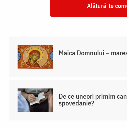
Alătură-te comu
Maica Domnului – marea
De ce uneori primim ca
spovedanie?