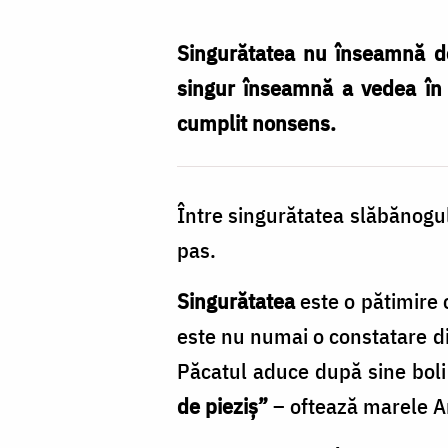
slăbănogului
și
Singurătatea nu înseamnă doar
setea
singur înseamnă a vedea în c
samarinencei
cumplit nonsens.
/
Foto:
Între singurătatea slăbănogul
Oana
pas.
Nechifor
Singurătatea
este o pătimire 
este nu numai o constatare di
Păcatul aduce după sine boli 
de pieziș”
– oftează marele A