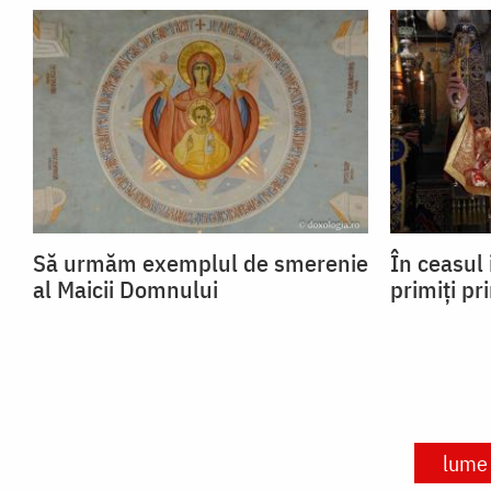
Să urmăm exemplul de smerenie
În ceasul 
al Maicii Domnului
primiți pr
lume