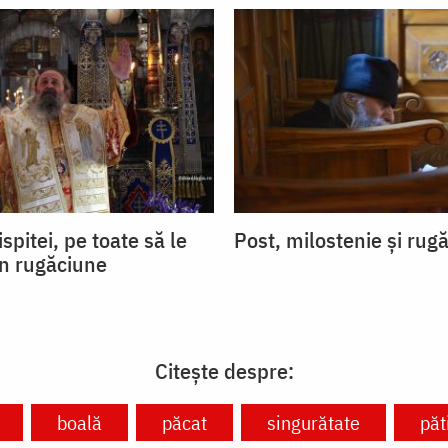
ispitei, pe toate să le
Post, milostenie și rug
in rugăciune
Citește despre:
boală
păcat
singurătate
păt