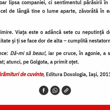
 lipsa companiei, ci sentimentul părăsirii în v
el de lângă tine o lume aparte, zăvorâtă în ea
imire. Viața este o adâncă sete cu neputință d
itate și ți se face dor de alta – cumplită nestatorn
ence:
Dă-mi să beau!
, iar pe cruce, în agonie, a 
at; atunci, pe Golgota, a primit oțet.
râmituri de cuvinte
,
Editura Doxologia, Iași, 201