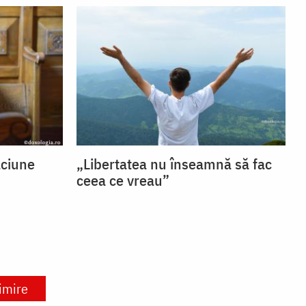
ăciune
„Libertatea nu înseamnă să fac
ceea ce vreau”
imire