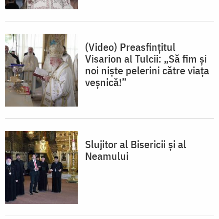
(Video) Preasfințitul
Visarion al Tulcii: „Să fim și
noi niște pelerini către viața
veșnică!”
Slujitor al Bisericii și al
Neamului