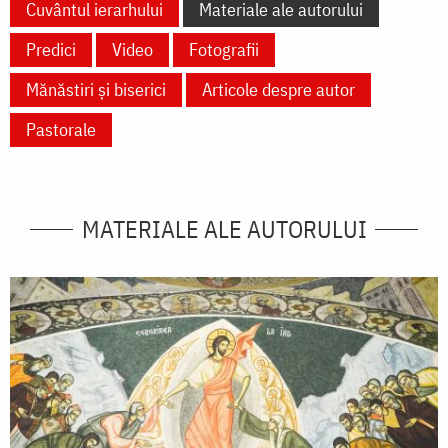
Cuvântul ierarhului
Materiale ale autorului
Predici
Video
Fotografii
Mănăstiri și biserici
Articole despre autor
Pastorale
MATERIALE ALE AUTORULUI