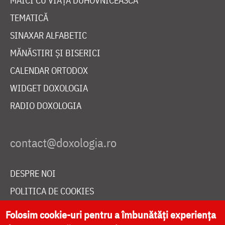
MAICI CU VIAȚĂ DUHOVNICEASCĂ
TEMATICĂ
SINAXAR ALFABETIC
MĂNĂSTIRI ȘI BISERICI
CALENDAR ORTODOX
WIDGET DOXOLOGIA
RADIO DOXOLOGIA
DESPRE NOI
POLITICA DE COOKIES
DONEAZĂ ONLINE PENTRU CATEDRALA NAȚIONALĂ
Folosim cookie-uri pentru a îmbunătăți experiența