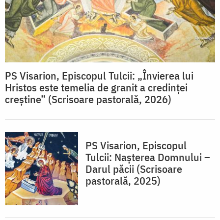
PS Visarion, Episcopul Tulcii: „Învierea lui
Hristos este temelia de granit a credinței
creștine” (Scrisoare pastorală, 2026)
PS Visarion, Episcopul
Tulcii: Nașterea Domnului –
Darul păcii (Scrisoare
pastorală, 2025)