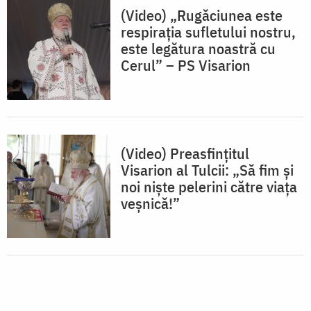
(Video) „Rugăciunea este
respirația sufletului nostru,
este legătura noastră cu
Cerul” – PS Visarion
(Video) Preasfințitul
Visarion al Tulcii: „Să fim și
noi niște pelerini către viața
veșnică!”