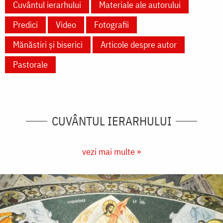
Cuvântul ierarhului
Materiale ale autorului
Predici
Video
Fotografii
Mănăstiri și biserici
Articole despre autor
Pastorale
CUVÂNTUL IERARHULUI
vezi mai multe »