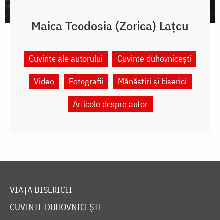
Maica Teodosia (Zorica) Lațcu
Cuvinte ale autorului
Cuvinte duhovnicești
Video
Fotografii
Mănăstiri și biserici
Articole despre autor
VIAȚA BISERICII
CUVINTE DUHOVNICEȘTI