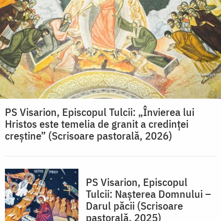
PS Visarion, Episcopul Tulcii: „Învierea lui
Hristos este temelia de granit a credinței
creștine” (Scrisoare pastorală, 2026)
PS Visarion, Episcopul
Tulcii: Nașterea Domnului –
Darul păcii (Scrisoare
pastorală, 2025)