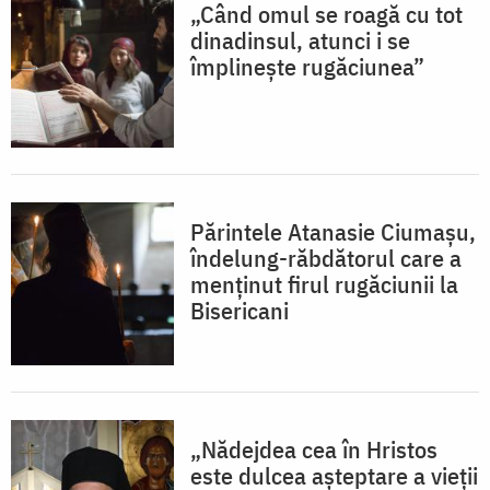
„Când omul se roagă cu tot
dinadinsul, atunci i se
împlinește rugăciunea”
Părintele Atanasie Ciumașu,
îndelung-răbdătorul care a
menținut firul rugăciunii la
Bisericani
„Nădejdea cea în Hristos
este dulcea aşteptare a vieţii