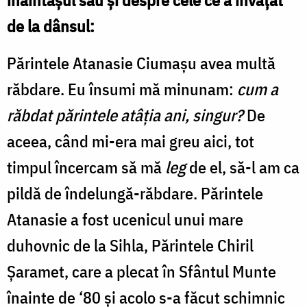
de la dânsul:
Părintele Atanasie Ciumașu avea multă
răbdare. Eu însumi mă minunam:
cum a
răbdat părintele atâția ani, singur?
De
aceea, când mi-era mai greu aici, tot
timpul încercam să mă
leg
de el, să-l am ca
pildă de îndelungă-răbdare. Părintele
Atanasie a fost ucenicul unui mare
duhovnic de la Sihla, Părintele Chiril
Șaramet, care a plecat în Sfântul Munte
înainte de ‘80 și acolo s-a făcut schimnic