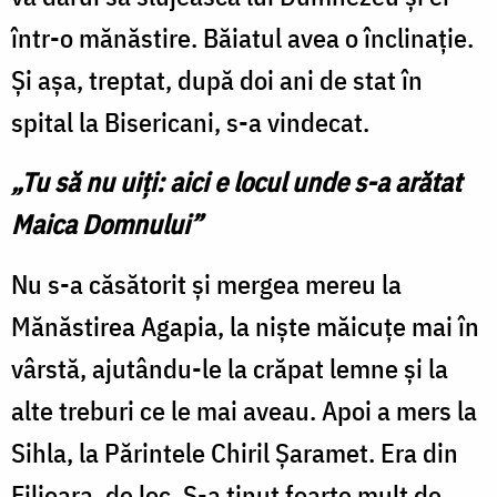
într-o mănăstire. Băiatul avea o înclinație.
Și așa, treptat, după doi ani de stat în
spital la Bisericani, s-a vindecat.
„Tu să nu uiți: aici e locul unde s-a arătat
Maica Domnului”
Nu s-a căsătorit și mergea mereu la
Mănăstirea Agapia, la niște măicuțe mai în
vârstă, ajutându-le la crăpat lemne și la
alte treburi ce le mai aveau. Apoi a mers la
Sihla, la Părintele Chiril Șaramet. Era din
Filioara, de loc. S-a ținut foarte mult de