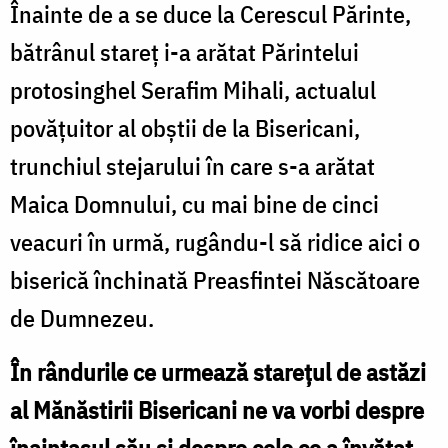
Înainte de a se duce la Cerescul Părinte,
bătrânul stareț i-a arătat Părintelui
protosinghel Serafim Mihali, actualul
povățuitor al obștii de la Bisericani,
trunchiul stejarului în care s-a arătat
Maica Domnului, cu mai bine de cinci
veacuri în urmă, rugându-l să ridice aici o
biserică închinată Preasfintei Născătoare
de Dumnezeu.
În rândurile ce urmează starețul de astăzi
al Mănăstirii Bisericani ne va vorbi despre
înaintașul său și despre cele ce a învățat