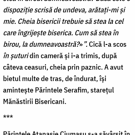
dispoziție scrisă de undeva, arătați-mi și
mie. Cheia bisericii trebuie să stea la cel
care îngrijește biserica. Cum să stea în
birou, la dumneavoastră?
»
”.
Cică l-a scos
în șuturi
din cameră și i-a trimis, după
câteva ceasuri, cheia prin paznic. A avut
bietul multe de tras, de îndurat, își
amintește Părintele Serafim, starețul
Mănăstirii Bisericani.
***
Părintele Atanasie Ciumașu s-a săvârșit în