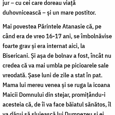
jur – cu cei care doreau viață
duhovnicească – și un mare postitor.
Mai povestea Părintele Atanasie că, pe
când era de vreo 16-17 ani, se îmbolnăvise
foarte grav și era internat aici, la
Bisericani. Și așa de bolnav a fost, încât nu
credea că va mai umbla pe picioarele sale
vreodată. Șase luni de zile a stat în pat.
Mama lui mereu venea și se ruga la icoana
Maicii Domnului din stejar, promițându-i
acesteia că, de îi va face băiatul sănătos, îl
va dărui să slujească lui Dumnezeu și ei