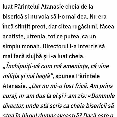
luat Părintelui Atanasie cheia de la
biserică și nu voia să i-o mai dea. Nu era
încă sfințit preot, dar citea rugăciuni, făcea
acatiste, utrenia, tot ce putea, ca un
simplu monah. Directorul i-a interzis să
mai facă slujbă și i-a luat cheia.
„Închipuiți-vă cum mă amenința, că vine
miliția și mă leagă”
, spunea Părintele
Atanasie.
„Dar nu mi-o fost frică. Am prins
curaj, m-am dus la el și i-am zis:
«
Domnule
director, unde stă scris ca cheia bisericii să
stea în biroul dumneavoastră? Dacă este o