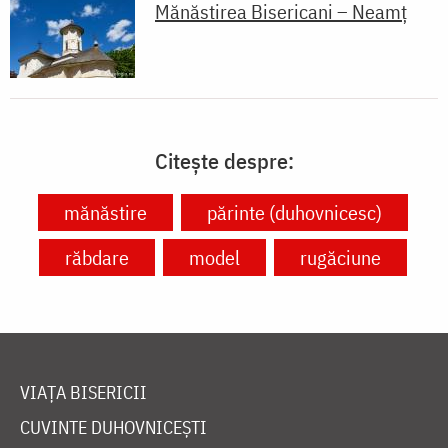
Mănăstirea Bisericani – Neamț
Citește despre:
mănăstire
părinte (duhovnicesc)
răbdare
model
rugăciune
VIAȚA BISERICII
CUVINTE DUHOVNICEȘTI