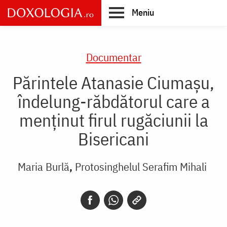
Skip
Meniu
to
main
Main
content
navigation
Documentar
Părintele Atanasie Ciumașu,
îndelung-răbdătorul care a
menținut firul rugăciunii la
Bisericani
Maria Burlă
Protosinghelul Serafim Mihali