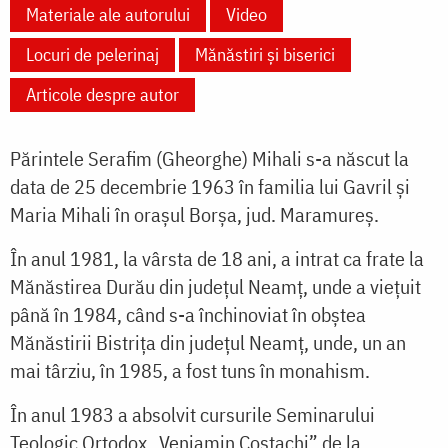
Materiale ale autorului
Video
Locuri de pelerinaj
Mănăstiri și biserici
Articole despre autor
Părintele Serafim (Gheorghe) Mihali s-a născut la
data de 25 decembrie 1963 în familia lui Gavril și
Maria Mihali în orașul Borșa, jud. Maramureș.
În anul 1981, la vârsta de 18 ani, a intrat ca frate la
Mănăstirea Durău din județul Neamț, unde a viețuit
până în 1984, când s-a închinoviat în obștea
Mănăstirii Bistrița din județul Neamț, unde, un an
mai târziu, în 1985, a fost tuns în monahism.
În anul 1983 a absolvit cursurile Seminarului
Teologic Ortodox „Veniamin Costachi” de la