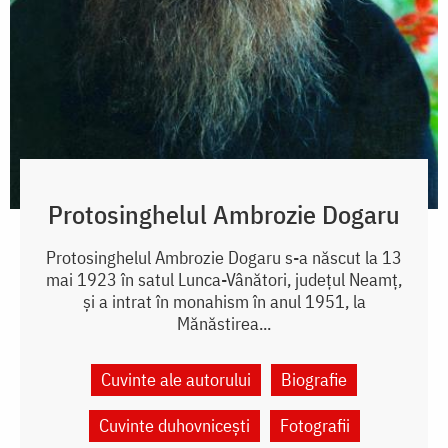
Protosinghelul Ambrozie Dogaru
Protosinghelul Ambrozie Dogaru s-a născut la 13
mai 1923 în satul Lunca-Vânători, județul Neamț,
și a intrat în monahism în anul 1951, la
Mănăstirea...
Cuvinte ale autorului
Biografie
Cuvinte duhovnicești
Fotografii