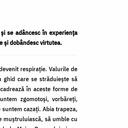
 şi se adâncesc în experienţa
re şi dobândesc virtutea.
devenit respiraţie. Valurile de
 ghid care se străduieşte să
încadrează în aceste forme de
untem zgomotoşi, vorbăreţi,
re suntem cazaţi. Abia trapeza,
ne muştruluiască, să umble cu