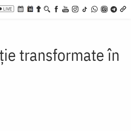
LIVE
06
ție transformate în