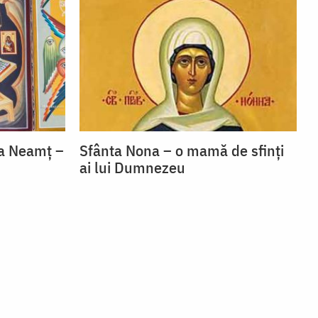
la Neamț –
Sfânta Nona – o mamă de sfinți
ai lui Dumnezeu