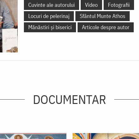
Cuvinte ale autorului
Video
Fotografii
Locuri de pelerinaj
Sfântul Munte Athos
Mănăstiri și biserici
Articole despre autor
DOCUMENTAR