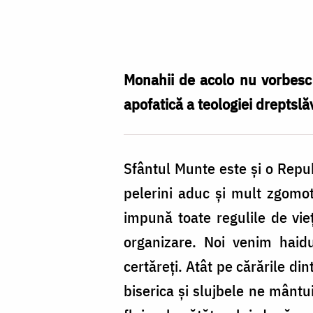
Foto:
Nicolae
Pintilie
Monahii de acolo nu vorbesc 
apofatică a teologiei dreptslă
Sfântul Munte este şi o Republ
pelerini aduc şi mult zgomo
impună toate regulile de vie
organizare. Noi venim haid
certăreţi. Atât pe cărările di
biserica şi slujbele ne mânt