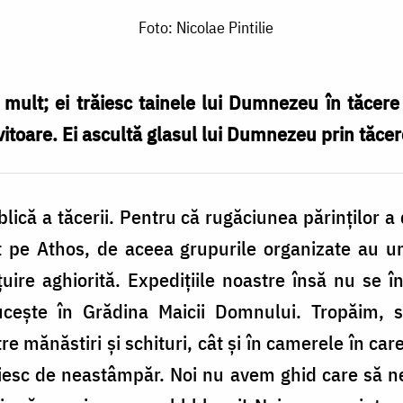
Foto: Nicolae Pintilie
mult; ei trăiesc tainele lui Dumnezeu în tăcere
vitoare. Ei ascultă glasul lui Dumnezeu prin tăce
ică a tăcerii. Pentru că rugăciunea părinţilor a 
t pe Athos, de aceea grupurile organizate au un
ţuire aghiorită. Expediţiile noastre însă nu se 
uceşte în Grădina Maicii Domnului. Tropăim, s
ntre mănăstiri şi schituri, cât şi în camerele în ca
uiesc de neastâmpăr. Noi nu avem ghid care să 