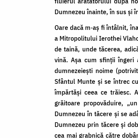
fluierul arătătorului după n
Dumnezeu înainte, în sus şi în
Oare dacă m‐aş fi întâlnit, î
a Mitropolitului Ierothei Vlah
de taină, unde tăcerea, adică
vină. Aşa cum sfinţii îngeri
dumnezeieşti noime (potrivit 
Sfântul Munte şi se întrec cu
împărtăşi ceea ce trăiesc. 
grăitoare propovăduire, „un
Dumnezeu în tăcere şi se adân
Dumnezeu prin tăcere şi dob
cea mai grabnică către dobând