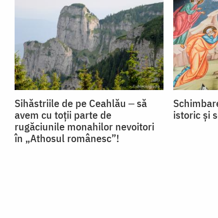
Sihăstriile de pe Ceahlău ‒ să
Schimbare
avem cu toții parte de
istoric și 
rugăciunile monahilor nevoitori
în „Athosul românesc”!