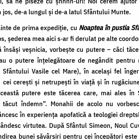
oi, să ne piseze cu şhhhh‐uri! Noi cerem ajuto
 jos, de‐a lungul şi de‐a latul Sfântului Munte.
nainte de prima expediţie, cu
Noaptea în pustia Sf
os, şederea mea aici s‐ar fi derulat pe alte coor
 însăşi veşnicia, vorbeşte cu putere – căci tăcer
 au o putere înţelegătoare de negândit pentru 
Sfântului Vasile cel Mare), în acelaşi fel înge
 cei cereşti şi netrupeşti în viaţă şi în rugăciu
Această putere este tăcerea care, mai ales în
 tăcut îndemn”. Monahii de acolo nu vorbesc 
cesc în experienţa apofatică a teologiei dreptslă
ândesc virtutea. După Sfântul Simeon, Noul C
irea bunei săvârşiri pentru cei începători este