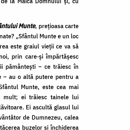
r de la Maica Domnului şi, cu
ântului Munte
, preţioasa carte
donate? „Sfântul Munte e un loc
ea este graiul vieţii ce va să
noi, prin care‐şi împărtăşesc
rii pământeşti – ce trăiesc în
ne – au o altă putere pentru a
 Sfântul Munte, este cea mai
mult; ei trăiesc tainele lui
vitoare. Ei ascultă glasul lui
uvântător de Dumnezeu, calea
 tăcerea buzelor şi închiderea