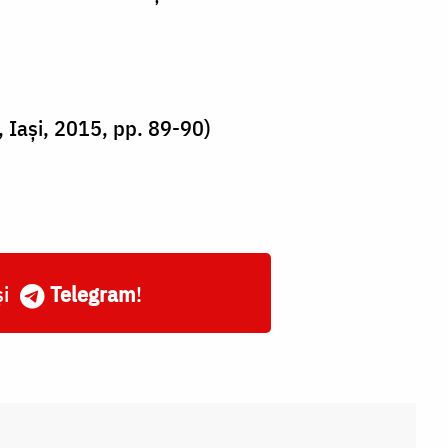
, Iași, 2015, pp. 89-90)
și
Telegram
!