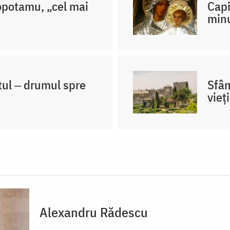
ropotamu, „cel mai
Capi
min
tul ‒ drumul spre
Sfân
vieț
Alexandru Rădescu