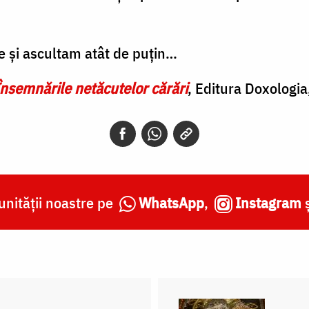
e şi ascultam atât de puţin…
Însemnările netăcutelor cărări
, Editura Doxologia
nității noastre pe
WhatsApp
,
Instagram