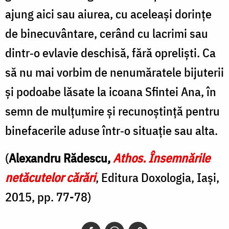
ajung aici sau aiurea, cu aceleaşi dorinţe
de binecuvântare, cerând cu lacrimi sau
dintr‐o evlavie deschisă, fără oprelişti. Ca
să nu mai vorbim de nenumăratele bijuterii
şi podoabe lăsate la icoana Sfintei Ana, în
semn de mulţumire şi recunoştinţă pentru
binefacerile aduse într‐o situaţie sau alta.
(
Alexandru Rădescu,
Athos. Însemnările
netăcutelor cărări
, Editura Doxologia, Iași,
2015, pp. 77-78)