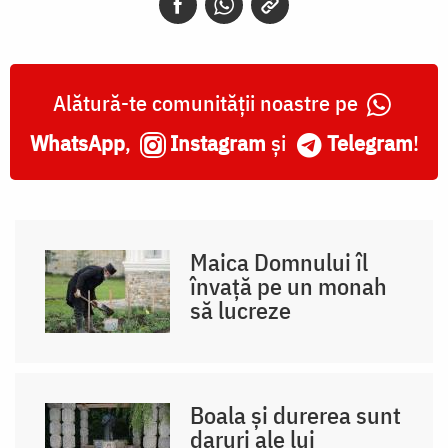
Alătură-te comunității noastre pe
WhatsApp
,
Instagram
și
Telegram
!
Maica Domnului îl
învață pe un monah
să lucreze
Boala și durerea sunt
daruri ale lui