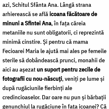
azi, Schitul Sfânta Ana. Lângă strana
arhierească se află
icoana făcătoare de
minuni a Sfintei Ana
, în faţa căreia
metaniile nu sunt obligatorii, ci reprezintă
minimă cinstire. Şi pentru că mama
Fecioarei Maria le ajută mai ales pe femeile
sterile să dobândească prunci, monahii de
aici au aşezat
un suport pentru zecile de
fotografii cu nou‐născuţi
, veniţi pe lume şi
după rugăciunile fierbinţi ale
credincioaselor. Dar oare nu pun şi bărbaţii
genunchiul la rugăciune în faţa icoanei? Că