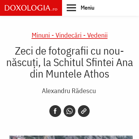
Skip
Meniu
to
main
Main
content
navigation
Minuni - Vindecări - Vedenii
Zeci de fotografii cu nou-
născuți, la Schitul Sfintei Ana
din Muntele Athos
Alexandru Rădescu