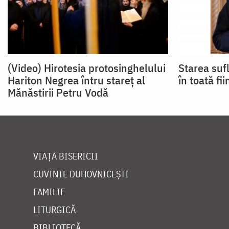
(Video) Hirotesia protosinghelului
Starea sufl
Hariton Negrea întru stareț al
în toată fii
Mănăstirii Petru Vodă
VIAȚA BISERICII
CUVINTE DUHOVNICEȘTI
FAMILIE
LITURGICĂ
BIBLIOTECĂ