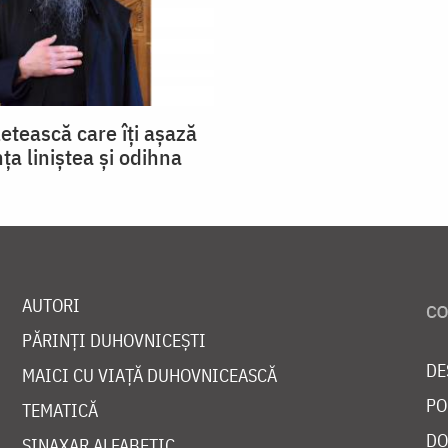
etească care îţi aşază
nţa liniştea şi odihna
AUTORI
PĂRINȚI DUHOVNICEȘTI
DE
MAICI CU VIAȚĂ DUHOVNICEASCĂ
PO
TEMATICĂ
DO
SINAXAR ALFABETIC