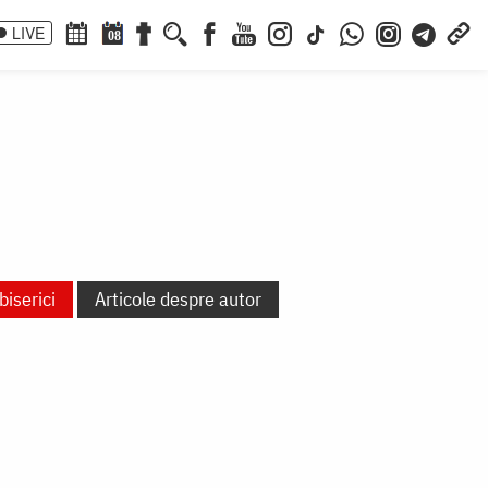
LIVE
08
a
biserici
Articole despre autor