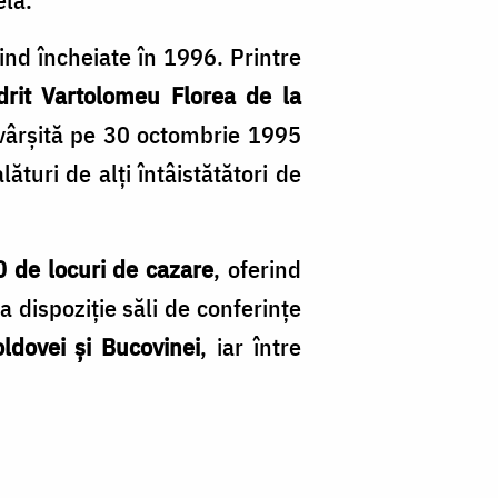
iind încheiate în 1996. Printre
drit Vartolomeu Florea de la
săvârșită pe 30 octombrie 1995
turi de alți întâistătători de
 de locuri de cazare
, oferind
a dispoziţie săli de conferinţe
ldovei și Bucovinei
, iar între