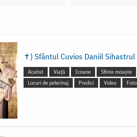
✝) Sfântul Cuvios Daniil Sihastrul
Acatist
Viață
Icoane
Sfinte moaște
Locuri de pelerinaj
Predici
Video
Foto