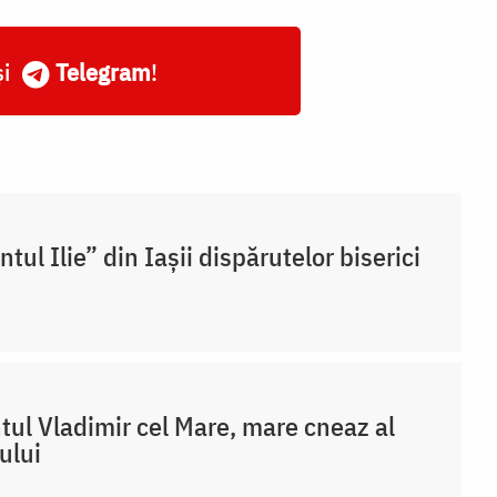
și
Telegram
!
ntul Ilie” din Iașii dispărutelor biserici
tul Vladimir cel Mare, mare cneaz al
ului