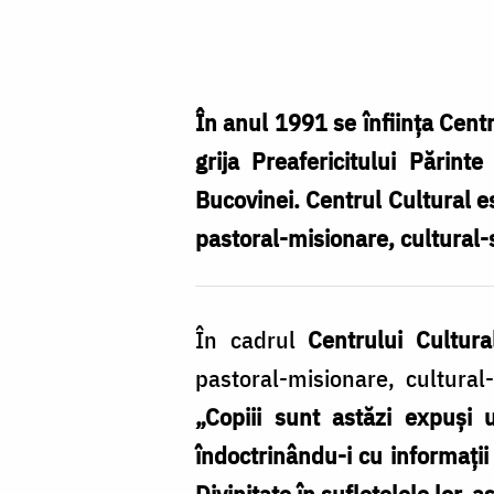
Foto:
Maria
Burlă
În anul 1991 se înființa Centr
grija Preafericitului Părint
Bucovinei. Centrul Cultural es
pastoral-misionare, cultural-s
În cadrul
Centrului Cultura
pastoral-misionare, cultural
„Copiii sunt astăzi expuși
îndoctrinându-i cu informații 
Divinitate în suflețelele lor, a