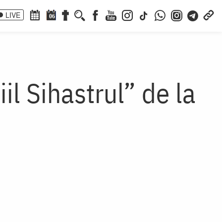
LIVE
06
il Sihastrul” de la