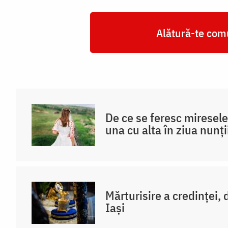
Alătură-te comu
De ce se feresc miresele
una cu alta în ziua nunți
Mărturisire a credinței, 
Iași