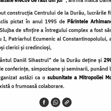
ut construcția Centrului de la Durău, lucrările f
raclis pictat în anul 1995 de
Părintele Arhiman
 Slujba de sfințire a întregului complex a fost 
I, Patriarhul Ecumenic al Constantinopolului, ală
i clerici și credincioși,
ântul Daniil Sihastrul” de la Durău deţine şi
290
de conferinţe, simpozioane şi seminarii, punând l
organizat astăzi ca o
subunitate a Mitropoliei Mo
xistă o frumoasă colaborare.