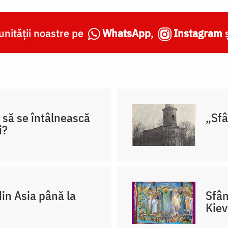
nității noastre pe
WhatsApp
,
Instagram
 să se întâlnească
„Sfâ
i?
din Asia până la
Sfân
Kiev