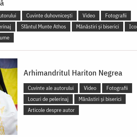
lă
utorului
Cuvinte duhovnicești
Video
Fotografii
erinaj
Sfântul Munte Athos
Mănăstiri și biserici
Ico
 lume
Arhimandritul Hariton Negrea
Cuvinte ale autorului
Video
Fotografii
Locuri de pelerinaj
Mănăstiri și biserici
Articole despre autor