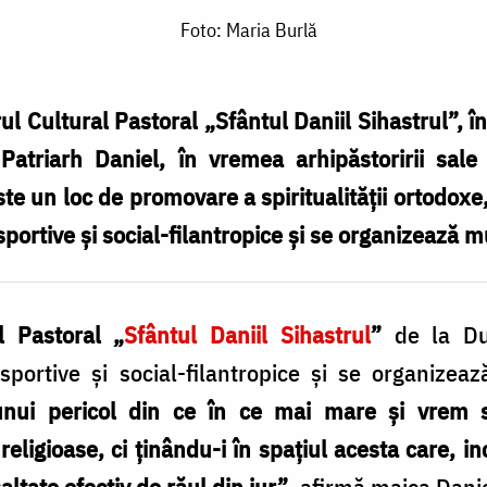
Foto: Maria Burlă
ul Cultural Pastoral „Sfântul Daniil Sihastrul”, î
e Patriarh Daniel, în vremea arhipăstoririi sale
te un loc de promovare a spiritualităţii ortodoxe
portive şi social-filantropice și se organizează m
l Pastoral „
Sfântul Daniil Sihastrul
”
de la Du
-sportive şi social-filantropice și se organizea
 unui pericol din ce în ce mai mare și vrem s
religioase, ci ținându-i în spațiul acesta care, in
saltate efectiv de răul din jur”
, afirmă maica Dan