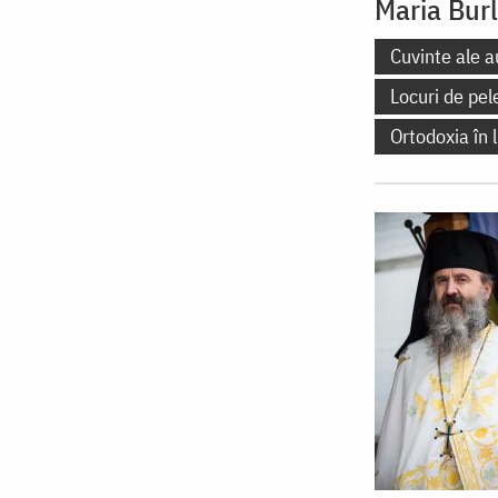
Maria Bur
Cuvinte ale a
Locuri de pel
Ortodoxia în