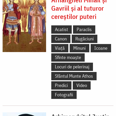
Gavriil și al tuturor
cereștilor puteri
Acatist
Paraclis
Canon
Rugăciuni
Viață
Minuni
Icoane
Sfinte moaște
Locuri de pelerinaj
Sfântul Munte Athos
Predici
Video
Fotografii