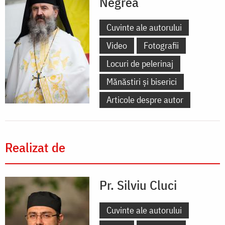
Negrea
Cuvinte ale autorului
Video
Fotografii
Locuri de pelerinaj
Mănăstiri și biserici
Articole despre autor
Realizat de
Pr. Silviu Cluci
Cuvinte ale autorului