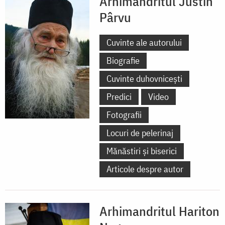
Arhimandritul Justin
Pârvu
Cuvinte ale autorului
Biografie
Cuvinte duhovnicești
Predici
Video
Fotografii
Locuri de pelerinaj
Mănăstiri și biserici
Articole despre autor
Arhimandritul Hariton