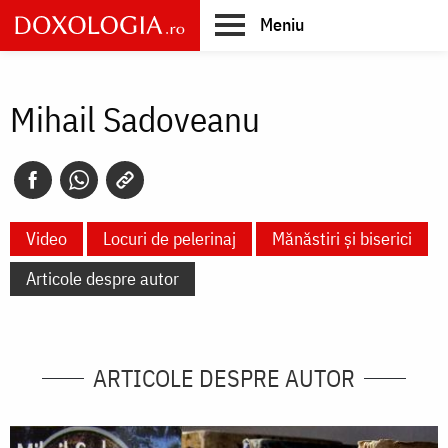
Skip
Meniu
to
main
Main
content
navigation
Mihail Sadoveanu
Video
Locuri de pelerinaj
Mănăstiri și biserici
Articole despre autor
ARTICOLE DESPRE AUTOR