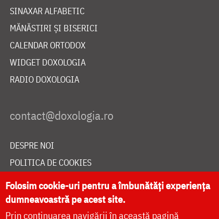
SINAXAR ALFABETIC
MĂNĂSTIRI ȘI BISERICI
CALENDAR ORTODOX
WIDGET DOXOLOGIA
RADIO DOXOLOGIA
DESPRE NOI
POLITICA DE COOKIES
DONEAZĂ ONLINE PENTRU CATEDRALA NAȚIONALĂ
Folosim cookie-uri pentru a îmbunătăți experiența
dumneavoastră pe acest site.
Prin continuarea navigării în această pagină
LIVE