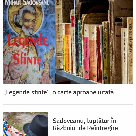
„Legende sfinte”, o carte aproape uitată
Sadoveanu, luptător în
Războiul de Reîntregire