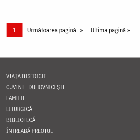
Paginare
Current page
1
Next page
Următoarea pagină
Last page
Ultima pagină »
VIAȚA BISERICII
CUVINTE DUHOVNICEȘTI
FAMILIE
LITURGICĂ
BIBLIOTECĂ
ÎNTREABĂ PREOTUL