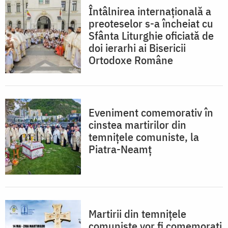
Întâlnirea internațională a
preoteselor s-a încheiat cu
Sfânta Liturghie oficiată de
doi ierarhi ai Bisericii
Ortodoxe Române
Eveniment comemorativ în
cinstea martirilor din
temnițele comuniste, la
Piatra-Neamț
Martirii din temnițele
comuniste vor fi comemorați