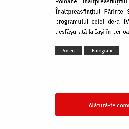
Române. Înaltpreasfințitul
Înaltpreasfințitul Părinte
programului celei de-a IV
desfășurată la Iași în perio
Video
Fotografii
Alătură-te comu