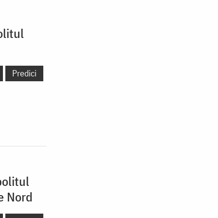
litul
Predici
olitul
de Nord