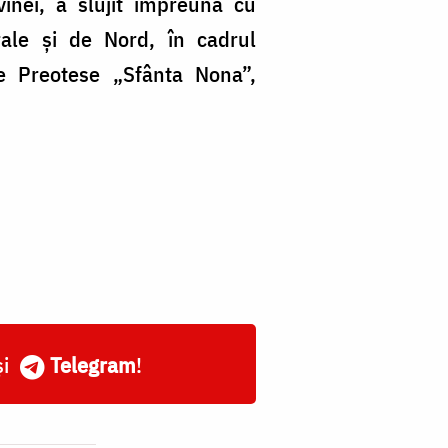
vinei, a slujit împreună cu
trale și de Nord, în cadrul
de Preotese „Sfânta Nona”,
și
Telegram
!