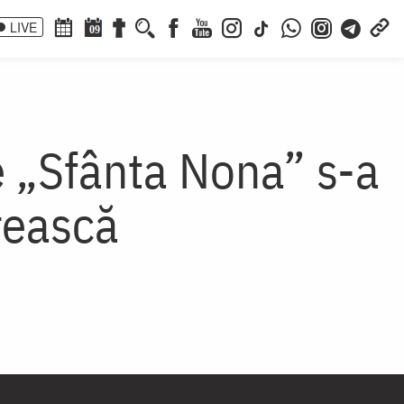
LIVE
09
e „Sfânta Nona” s-a
erească