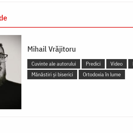
 de
Mihail Vrăjitoru
Cuvinte ale autorului
Predici
Video
Mănăstiri și biserici
Ortodoxia în lume