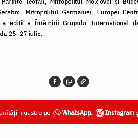
 Părinte Teofan, Mitropolitul Moldovei și Buco
 Serafim, Mitropolitul Germaniei, Europei Cen
-a ediții a Întâlnirii Grupului Internațional 
ada 25–27 iulie.
nității noastre pe
WhatsApp
,
Instagram