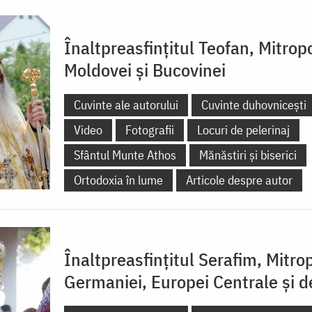
Înaltpreasfințitul Teofan, Mitropo
Moldovei și Bucovinei
Cuvinte ale autorului
Cuvinte duhovnicești
Video
Fotografii
Locuri de pelerinaj
Sfântul Munte Athos
Mănăstiri și biserici
Ortodoxia în lume
Articole despre autor
Înaltpreasfințitul Serafim, Mitrop
Germaniei, Europei Centrale și 