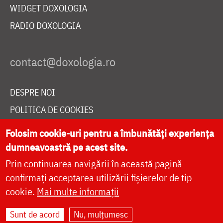
WIDGET DOXOLOGIA
RADIO DOXOLOGIA
DESPRE NOI
POLITICA DE COOKIES
DONEAZĂ ONLINE PENTRU CATEDRALA NAȚIONALĂ
Folosim cookie-uri pentru a îmbunătăți experiența
dumneavoastră pe acest site.
Prin continuarea navigării în această pagină
LIVE
confirmați acceptarea utilizării fișierelor de tip
cookie.
Mai multe informații
Site dezvoltat de
DOXOLOGIA MEDIA
,
Sunt de acord
Nu, mulțumesc