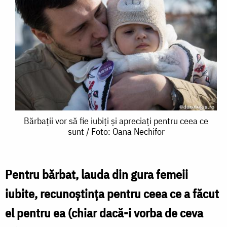
Bărbații
Bărbații vor să fie iubiți și apreciați pentru ceea ce
sunt / Foto: Oana Nechifor
vor
să
fie
Pentru bărbat, lauda din gura femeii
iubiți
iubite, recunoştinţa pentru ceea ce a făcut
și
el pentru ea (chiar dacă-i vorba de ceva
apreciați