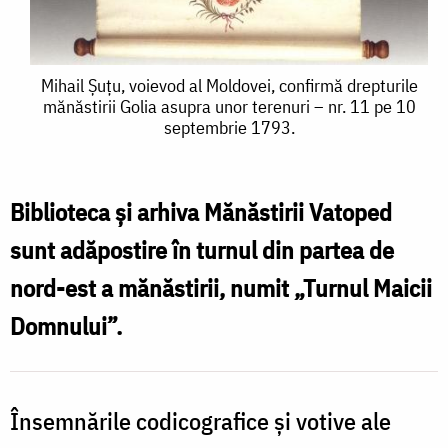
Mihail
Mihail Șuțu, voievod al Moldovei, confirmă drepturile
mănăstirii Golia asupra unor terenuri – nr. 11 pe 10
Șuțu,
septembrie 1793.
voievod
al
Biblioteca și arhiva Mănăstirii Vatoped
Moldovei,
sunt adăpostire în turnul din partea de
confirmă
nord-est a mănăstirii, numit „Turnul Maicii
drepturile
Domnului”.
mănăstirii
Golia
asupra
Însemnările codicografice și votive ale
unor