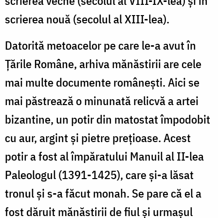
scrierea veche (secolul al VIII-IX-lea) și în
scrierea nouă (secolul al XIII-lea).
Datorită metoacelor pe care le-a avut în
Țările Române, arhiva mănăstirii are cele
mai multe documente românești. Aici se
mai păstrează o minunată relicvă a artei
bizantine, un potir din matostat împodobit
cu aur, argint și pietre prețioase. Acest
potir a fost al împăratului Manuil al II-lea
Paleologul (1391-1425), care și-a lăsat
tronul și s-a făcut monah. Se pare că el a
fost dăruit mănăstirii de fiul și urmașul