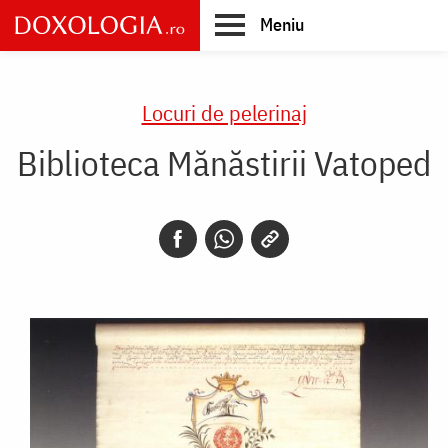
Skip
Meniu
to
main
Main
content
navigation
Locuri de pelerinaj
Biblioteca Mănăstirii Vatoped