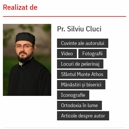
Realizat de
Pr. Silviu Cluci
Cuvinte ale autorului
Video
Fotografii
Locuri de pelerinaj
Sfântul Munte Athos
Mănăstiri și biserici
Iconografie
Ortodoxia în lume
Articole despre autor