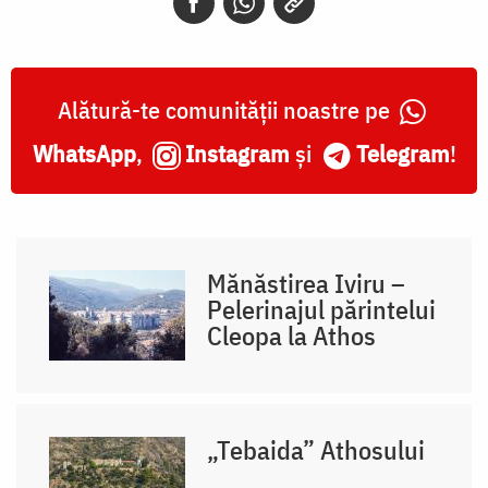
Alătură-te comunității noastre pe
WhatsApp
,
Instagram
și
Telegram
!
Mănăstirea Iviru –
Pelerinajul părintelui
Cleopa la Athos
„Tebaida” Athosului