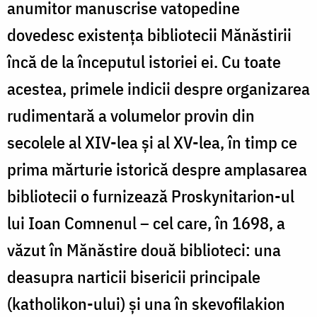
anumitor manuscrise vatopedine
terenuri
dovedesc existența bibliotecii Mănăstirii
–
încă de la începutul istoriei ei. Cu toate
nr.
acestea, primele indicii despre organizarea
11
pe
rudimentară a volumelor provin din
10
secolele al XIV-lea și al XV-lea, în timp ce
septembrie
prima mărturie istorică despre amplasarea
1793.
bibliotecii o furnizează Proskynitarion-ul
lui Ioan Comnenul – cel care, în 1698, a
văzut în Mănăstire două biblioteci: una
deasupra narticii bisericii principale
(katholikon-ului) și una în skevofilakion