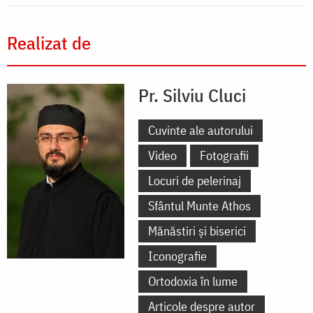
Realizat de
Pr. Silviu Cluci
Cuvinte ale autorului
Video
Fotografii
Locuri de pelerinaj
Sfântul Munte Athos
Mănăstiri și biserici
Iconografie
Ortodoxia în lume
Articole despre autor