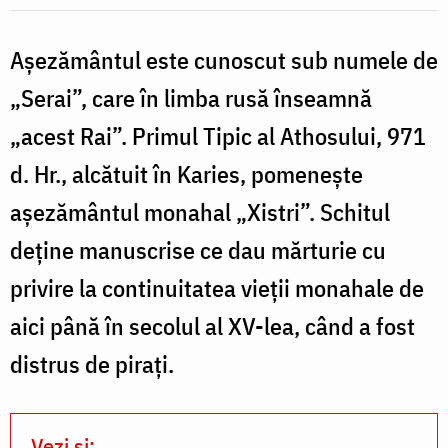
Pr.
Silviu
Aşezământul este cunoscut sub numele de
/
Cluci
„Serai”, care în limba rusă înseamnă
F
„acest Rai”. Primul Tipic al Athosului, 971
P
d. Hr., alcătuit în Karies, pomeneşte
S
aşezământul monahal „Xistri”. Schitul
C
deţine manuscrise ce dau mărturie cu
privire la continuitatea vieţii monahale de
aici până în secolul al XV-lea, când a fost
distrus de piraţi.
Vezi și: