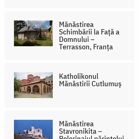
Mănăstirea
Schimbării la Față a
Domnului –
Terrasson, Franţa
Katholikonul
Mănăstirii Cutlumuș
Mănăstirea
Stavronikita –
Pelerinajul părintelui