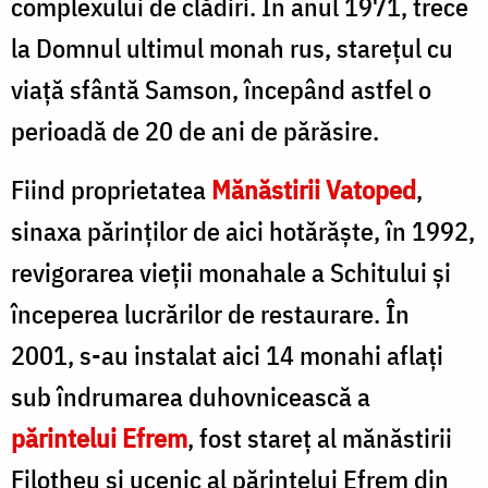
complexului de clădiri. În anul 1971, trece
la Domnul ultimul monah rus, stareţul cu
viaţă sfântă Samson, începând astfel o
perioadă de 20 de ani de părăsire.
Fiind proprietatea
Mănăstirii Vatoped
,
sinaxa părinţilor de aici hotărăşte, în 1992,
revigorarea vieţii monahale a Schitului şi
începerea lucrărilor de restaurare. În
2001, s-au instalat aici 14 monahi aflaţi
sub îndrumarea duhovnicească a
părintelui Efrem
, fost stareţ al mănăstirii
Filotheu şi ucenic al părintelui Efrem din