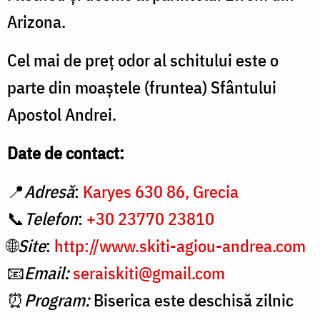
Arizona.
Cel mai de preţ odor al schitului este o
parte din moaştele (fruntea) Sfântului
Apostol Andrei.
Date de contact:
📍
Adresă
:
Karyes 630 86, Grecia
📞
Telefon
:
+30 23770 23810
🌐
Site
:
http://www.skiti-agiou-andrea.com
📧
Email:
seraiskiti@gmail.com
⏰
Program:
Biserica este deschisă zilnic