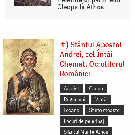
Cleopa la Athos
✝) Sfântul Apostol
Andrei, cel Întâi
Chemat, Ocrotitorul
României
Acatist
Canon
Rugăciuni
Viață
Icoane
Sfinte moaște
Locuri de pelerinaj
Sfântul Munte Athos