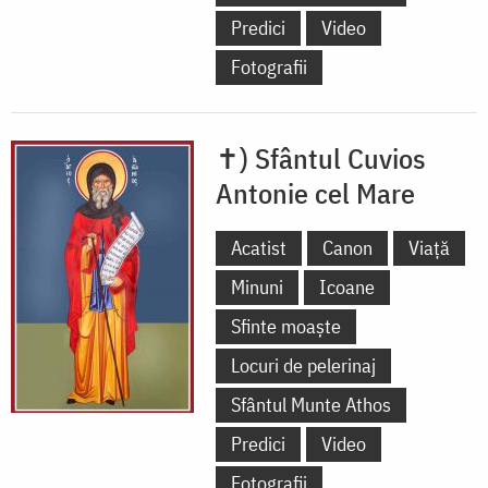
Predici
Video
Fotografii
✝) Sfântul Cuvios
Antonie cel Mare
Acatist
Canon
Viață
Minuni
Icoane
Sfinte moaște
Locuri de pelerinaj
Sfântul Munte Athos
Predici
Video
Fotografii