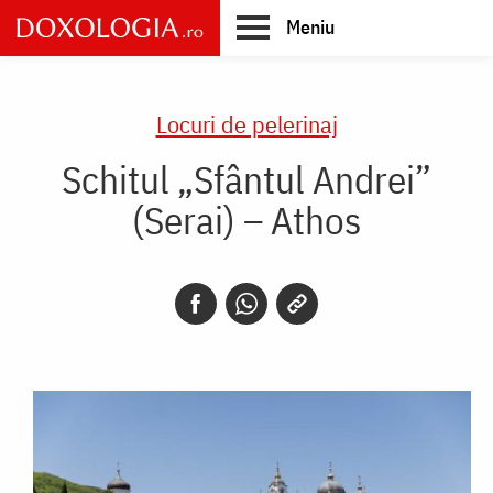
Skip
Meniu
to
main
Main
content
navigation
Locuri de pelerinaj
Schitul „Sfântul Andrei”
(Serai) – Athos