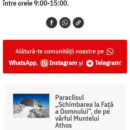
între orele 9:00-15:00.
Alătură-te comunității noastre pe
WhatsApp
,
Instagram
și
Telegram
!
Paraclisul
„Schimbarea la Față
a Domnului”, de pe
vârful Muntelui
Athos