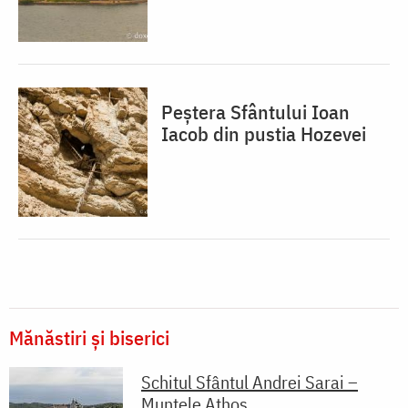
Peștera Sfântului Ioan
Iacob din pustia Hozevei
Mănăstiri și biserici
Schitul Sfântul Andrei Sarai –
Muntele Athos