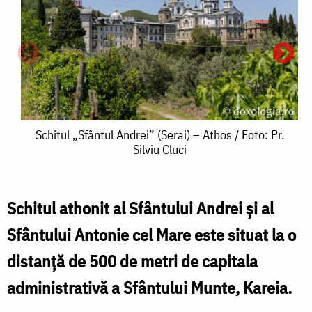
Schitul
Schitul „Sfântul Andrei” (Serai) – Athos / Foto: Pr.
Silviu Cluci
„Sfântul
Andrei”
(Serai)
Schitul athonit al Sfântului Andrei
şi al
S
–
Sfântului Antonie cel Mare este situat la o
„
Athos
distanţă de 500 de metri de capitala
/
administrativă a Sfântului Munte, Kareia.
(
Foto: