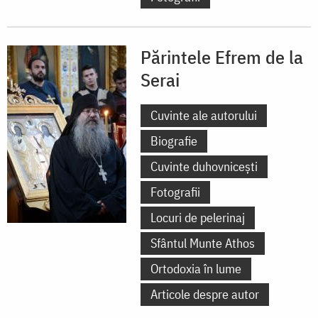
Părintele Efrem de la
Serai
Cuvinte ale autorului
Biografie
Cuvinte duhovnicești
Fotografii
Locuri de pelerinaj
Sfântul Munte Athos
Ortodoxia în lume
Articole despre autor