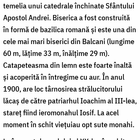
temelia unui catedrale închinate Sfântului
Apostol Andrei. Biserica a fost construită
în formă de bazilica romană şi este una din
cele mai mari biserici din Balcani (lungime
60 m, lăţime 33 m, înălţime 29 m).
Catapeteasma din lemn este foarte înaltă
şi acoperită în întregime cu aur. În anul
1900, are loc târnosirea strălucitorului
lăcaş de către patriarhul Ioachim al III-lea,
stareţ fiind ieromonahul Iosif. La acel
moment în schit vieţuiau opt sute monahi.