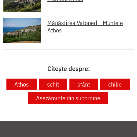
Mănăstirea Vatoped – Muntele
Athos
Citește despre:
Athos
schit
sfânt
chilie
Așezăminte din subordine