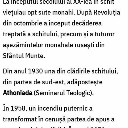
La începutul secolului al XX-lea în schit
vieţuiau opt sute monahi. După Revoluţia
din octombrie a început decăderea
treptată a schitului, precum şi a tuturor
aşezămintelor monahale ruseşti din
Sfântul Munte.
Din anul 1930 una din clădirile schitului,
din partea de sud-est, adăpostește
Athoniada
(Seminarul Teologic).
În 1958, un incendiu puternic a
transformat în cenuşă partea de apus a