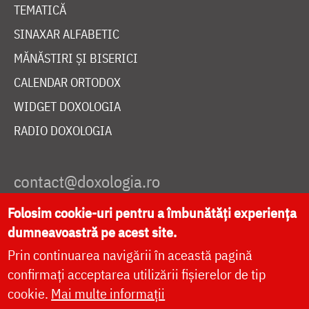
TEMATICĂ
SINAXAR ALFABETIC
MĂNĂSTIRI ȘI BISERICI
CALENDAR ORTODOX
WIDGET DOXOLOGIA
RADIO DOXOLOGIA
Folosim cookie-uri pentru a îmbunătăți experiența
DESPRE NOI
dumneavoastră pe acest site.
POLITICA DE COOKIES
Prin continuarea navigării în această pagină
DONEAZĂ ONLINE PENTRU CATEDRALA NAȚIONALĂ
confirmați acceptarea utilizării fișierelor de tip
cookie.
Mai multe informații