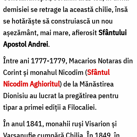
demisiei se retrage la această chilie, însă
se hotărăşte să construiască un nou
aşezământ, mai mare, afierosit
Sfântului
Apostol Andrei
.
Între ani 1777-1779, Macarios Notaras din
Corint şi monahul Nicodim (
Sfântul
Nicodim Aghioritul
) de la Mănăstirea
Dionisiu au lucrat la pregătirea pentru
tipar a primei ediţii a Filocaliei.
În anul 1841, monahii ruşi Visarion şi
Varsanufie cumpără Chilia. În 1849, în