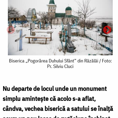
Biserica
Biserica „Pogorârea Duhului Sfânt” din Răzălăi / Foto:
Pr. Silviu Cluci
„Pogorârea
Duhului
Sfânt”
Nu departe de locul unde un monument
B
din
simplu amintește că acolo s‑a aflat,
Răzălăi
cândva, vechea biserică a satului se înalță
/