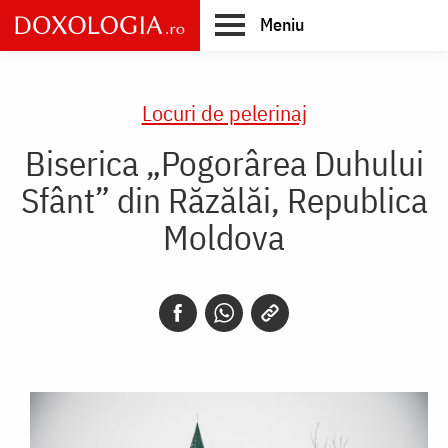
Skip
Meniu
to
main
Main
content
navigation
Locuri de pelerinaj
Biserica „Pogorârea Duhului
Sfânt” din Răzălăi, Republica
Moldova