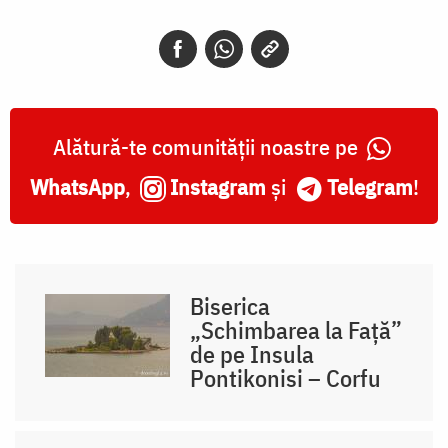
Alătură-te comunității noastre pe
WhatsApp
,
Instagram
și
Telegram
!
Biserica
„Schimbarea la Față”
de pe Insula
Pontikonisi – Corfu