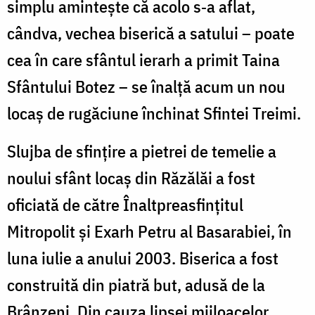
simplu amintește că acolo s‑a aflat,
cândva, vechea biserică a satului – poate
cea în care sfântul ierarh a primit Taina
Sfântului Botez – se înalță acum un nou
locaș de rugăciune închinat Sfintei Treimi.
Slujba de sfinţire a pietrei de temelie a
noului sfânt locaş din Răzălăi a fost
oficiată de către Înaltpreasfinţitul
Mitropolit şi Exarh Petru al Basarabiei, în
luna iulie a anului 2003. Biserica a fost
construită din piatră but, adusă de la
Brânzeni. Din cauza lipsei mijloacelor