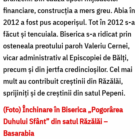
financiare, construcţia a mers greu. Abia în
2012 a fost pus acoperişul. Tot în 2012 s-a
făcut şi tencuiala. Biserica s-a ridicat prin
osteneala preotului paroh Valeriu Cernei,
vicar administrativ al Episcopiei de Bălţi,
precum şi din jertfa credincioşilor. Cel mai
mult au contribuit creştinii din Răzălăi,
sprijiniți și de creştinii din satul Pepeni.
(Foto) Închinare în Biserica „Pogorârea
Duhului Sfânt” din satul Răzălăi –
Basarabia