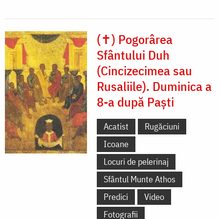
(✝) Pogorârea
Sfântului Duh
(Cincizecimea sau
Rusaliile). Duminica a
8-a după Paști
Acatist
Rugăciuni
Icoane
Locuri de pelerinaj
Sfântul Munte Athos
Predici
Video
Fotografii