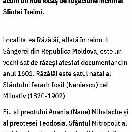
acum un nou locaș de rugăciune închinat
S
Foto:
Sfintei Treimi.
d
Pr.
R
Silviu
/
Cluci
Localitatea Răzălăi, aflată în raionul
F
Sângerei din Republica Moldova, este un
P
vechi sat de răzeși atestat documentar din
S
anul 1601. Răzălăi este satul natal al
C
Sfântului Ierarh Iosif (Naniescu) cel
Milostiv (1820-1902).
Fiu al preotului Anania (Nane) Mihalache şi
al preotesei Teodosia, Sfântul Mitropolit al