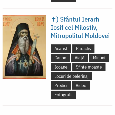
✝) Sfântul Ierarh
Iosif cel Milostiv,
Mitropolitul Moldovei
Acatist
Paraclis
Canon
Viață
Minuni
Icoane
Sfinte moaște
Locuri de pelerinaj
Predici
Video
Fotografii