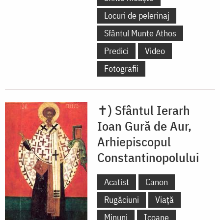
Locuri de pelerinaj
Sfântul Munte Athos
Predici
Video
Fotografii
✝) Sfântul Ierarh
Ioan Gură de Aur,
Arhiepiscopul
Constantinopolului
Acatist
Canon
Rugăciuni
Viață
Minuni
Icoane