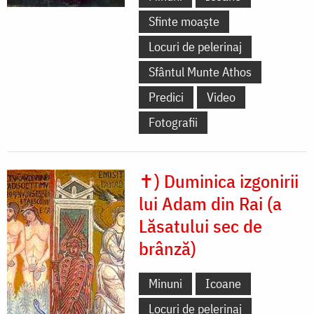
Sfinte moaște
Locuri de pelerinaj
Sfântul Munte Athos
Predici
Video
Fotografii
✝) Duminica izgonirii
lui Adam din Rai (a
Lăsatului sec de
brânză)
Minuni
Icoane
Locuri de pelerinaj