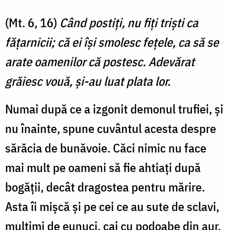
(Mt. 6, 16)
Când postiţi, nu fiţi trişti ca
făţarnicii; că ei îşi smolesc feţele, ca să se
arate oamenilor că postesc. Adevărat
grăiesc vouă, şi-au luat plata lor.
Numai după ce a izgonit demonul trufiei, și
nu înainte, spune cuvântul acesta despre
sărăcia de bunăvoie. Căci nimic nu face
mai mult pe oameni să fie ahtiați după
bogății, decât dragostea pentru mărire.
Asta îi mișcă și pe cei ce au sute de sclavi,
mulțimi de eunuci, cai cu podoabe din aur,