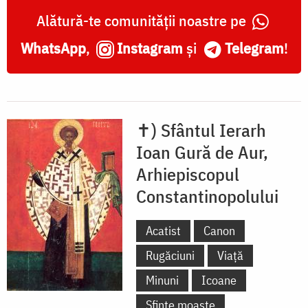
Alătură-te comunității noastre pe
WhatsApp
,
Instagram
și
Telegram
!
✝) Sfântul Ierarh
Ioan Gură de Aur,
Arhiepiscopul
Constantinopolului
Acatist
Canon
Rugăciuni
Viață
Minuni
Icoane
Sfinte moaște