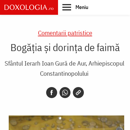
Skip
Meniu
to
main
Main
content
navigation
Comentarii patristice
Bogăția și dorința de faimă
Sfântul Ierarh Ioan Gură de Aur, Arhiepiscopul
Constantinopolului