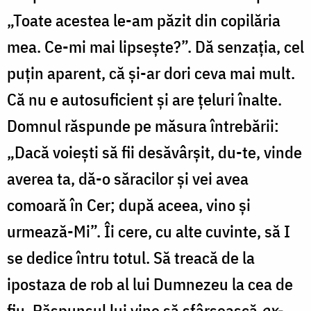
„Toate acestea le-am păzit din copilăria
mea. Ce-mi mai lipseşte?”. Dă senzația, cel
puțin aparent, că și-ar dori ceva mai mult.
Că nu e autosuficient și are țeluri înalte.
Domnul răspunde pe măsura întrebării:
„Dacă voieşti să fii desăvârşit, du-te, vinde
averea ta, dă-o săracilor şi vei avea
comoară în Cer; după aceea, vino şi
urmează-Mi”. Îi cere, cu alte cuvinte, să I
se dedice întru totul. Să treacă de la
ipostaza de rob al lui Dumnezeu la cea de
fiu. Răspunsul lui vine să sfârșească
ex-