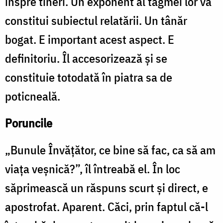
înspre tineri. Un exponent al tagmei lor va
constitui subiectul relatării. Un tânăr
bogat. E important acest aspect. E
definitoriu. Îl accesorizează și se
constituie totodată în piatra sa de
poticneală.
Poruncile
„Bunule Învăţător, ce bine să fac, ca să am
viaţa veşnică?”, îl întreabă el. În loc
săprimească un răspuns scurt și direct, e
apostrofat. Aparent. Căci, prin faptul că-l