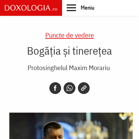
Skip
Meniu
to
main
Main
content
navigation
Puncte de vedere
Bogăția și tinerețea
Protosinghelul Maxim Morariu