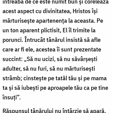
întreabă de ce este numit bun și corelează
acest aspect cu divinitatea, Hristos își
mărturisește apartenența la aceasta. Pe
un ton aparent plictisit, El îl trimite la
porunci. Întrucât tânărul insistă să afle
care ar fi ele, acestea îi sunt prezentate
succint: „Să nu ucizi, să nu săvârşeşti
adulter, să nu furi, să nu mărturiseşti
strâmb; cinsteşte pe tatăl tău şi pe mama
ta şi să iubeşti pe aproapele tău ca pe tine
însuţi”.
Răspunsul tânărului nu întârzie să apară.