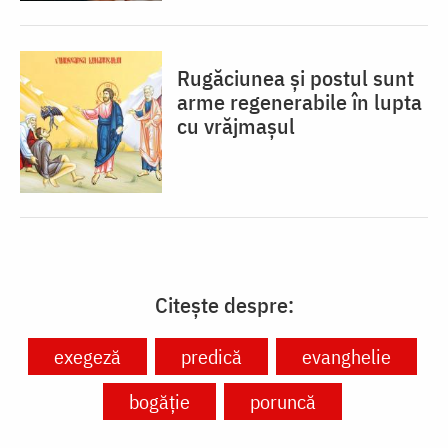
Rugăciunea și postul sunt
arme regenerabile în lupta
cu vrăjmașul
Citește despre:
exegeză
predică
evanghelie
bogăție
poruncă