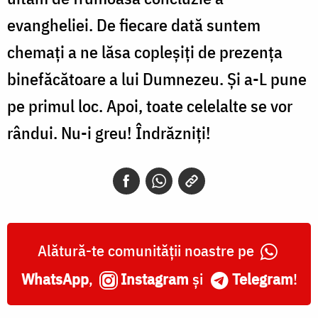
evangheliei. De fiecare dată suntem
chemați a ne lăsa copleșiți de prezența
binefăcătoare a lui Dumnezeu. Și a-L pune
pe primul loc. Apoi, toate celelalte se vor
rândui. Nu-i greu! Îndrăzniți!
Alătură-te comunității noastre pe
WhatsApp
,
Instagram
și
Telegram
!