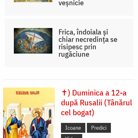
veșnicie
Frica, îndoiala și
chiar necredința se
risipesc prin
rugăciune
✝) Duminica a 12-a
după Rusalii (Tânărul
cel bogat)
Icoane
Predici