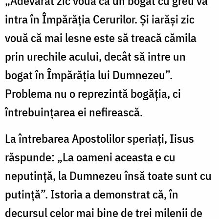
„Adevărat zic vouă că un bogat cu greu va
intra în Împărăţia Cerurilor. Şi iarăşi zic
vouă că mai lesne este să treacă cămila
prin urechile acului, decât să intre un
bogat în Împărăţia lui Dumnezeu”.
Problema nu o reprezintă bogăția, ci
întrebuințarea ei nefirească.
La întrebarea Apostolilor speriați, Iisus
răspunde: „La oameni aceasta e cu
neputinţă, la Dumnezeu însă toate sunt cu
putinţă”. Istoria a demonstrat că, în
decursul celor mai bine de trei milenii de