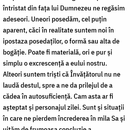
întristat din fața lui Dumnezeu ne regăsim
adeseori. Uneori posedăm, cel puțin
aparent, căci în realitate suntem noi în
ipostaza posedaților, o formă sau alta de
bogăție. Poate fi materială, ori e pur și
simplu o excrescență a eului nostru.
Alteori suntem triști că Învățătorul nu ne
laudă destul, spre a ne da prilejul de a
cădea în autosuficiență. Cam asta ar fi
așteptat și personajul zilei. Sunt și situații
în care ne pierdem încrederea în mila Sa și
uităm de frumoasa concluzie a