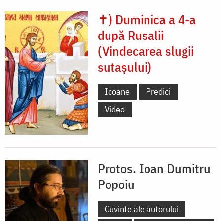
✝) Duminica a 4-a
după Rusalii
(Vindecarea slugii
sutașului)
Icoane
Predici
Video
Protos. Ioan Dumitru
Popoiu
Cuvinte ale autorului