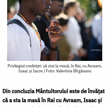
Privilegiul
Privilegiul credinței: să stai la masă, în Rai, cu Avraam,
Isaac și Iacov / Foto: Valentina Bîrgăoanu
credinței:
să
stai
Din concluzia Mântuitorului este de învățat
la
că a sta la masă în Rai cu Avraam, Isaac și
masă,