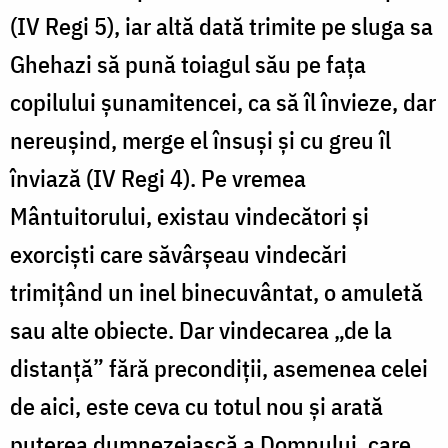
(IV Regi 5), iar altă dată trimite pe sluga sa
Ghehazi să pună toiagul său pe fața
copilului șunamitencei, ca să îl învieze, dar
nereușind, merge el însuși și cu greu îl
înviază (IV Regi 4). Pe vremea
Mântuitorului, existau vindecători și
exorciști care săvârșeau vindecări
trimițând un inel binecuvântat, o amuletă
sau alte obiecte. Dar vindecarea „de la
distanță” fără precondiții, asemenea celei
de aici, este ceva cu totul nou și arată
puterea dumnezeiască a Domnului, care