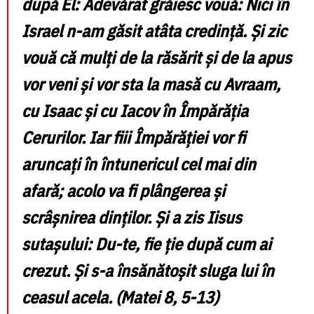
după El: Adevărat grăiesc vouă: Nici în
Israel n-am găsit atâta credință. Și zic
vouă că mulți de la răsărit și de la apus
vor veni și vor sta la masă cu Avraam,
cu Isaac și cu Iacov în Împărăția
Cerurilor. Iar fiii Împărăției vor fi
aruncați în întunericul cel mai din
afară; acolo va fi plângerea și
scrâșnirea dinților. Și a zis Iisus
sutașului: Du-te, fie ție după cum ai
crezut. Și s-a însănătoșit sluga lui în
ceasul acela. (Matei 8, 5-13)