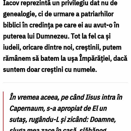
Iacov reprezintă un privilegiu dat nu de
în
genealogie, ci de urmare a patriarhilor
Rai,
biblici în credința pe care ei au avut-o în
cu
puterea lui Dumnezeu. Tot la fel ca și
Avraam,
iudeii, oricare dintre noi, creștinii, putem
Isaac
rămânem să batem la ușa Împărăției, dacă
și
suntem doar creștini cu numele.
Iacov
/
Foto:
În vremea aceea, pe când Iisus intra în
Valentina
Capernaum, s-a apropiat de El un
Bîrgăoanu
sutaș, rugându-L și zicând: Doamne,
sluga mea zace în casă, slăbănog,