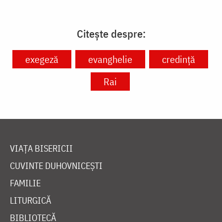
Citește despre:
exegeză
evanghelie
credință
Rai
VIAȚA BISERICII
CUVINTE DUHOVNICEȘTI
FAMILIE
LITURGICĂ
BIBLIOTECĂ