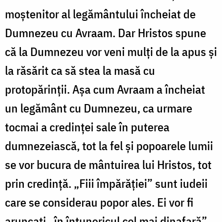
moștenitor al legământului încheiat de
Dumnezeu cu Avraam. Dar Hristos spune
că la Dumnezeu vor veni mulți de la apus și
la răsărit ca să stea la masă cu
protopărinții. Așa cum Avraam a încheiat
un legământ cu Dumnezeu, ca urmare
tocmai a credinței sale în puterea
dumnezeiască, tot la fel și popoarele lumii
se vor bucura de mântuirea lui Hristos, tot
prin credință. „Fiii împărăției” sunt iudeii
care se considerau popor ales. Ei vor fi
aruncați „în întunericul cel mai dinafară”,