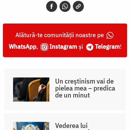
Alătură-te comunității noastre pe
WhatsApp
,
Instagram
și
Telegram
!
Un creștinism vai de
pielea mea – predica
de un minut
Vederea lui