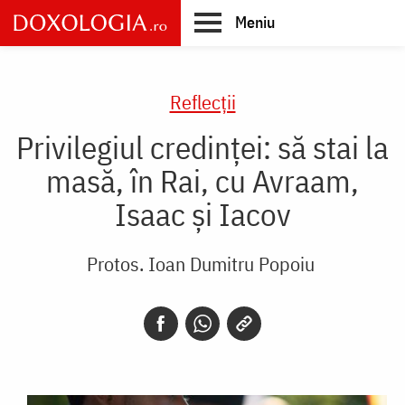
Skip
Meniu
to
main
Main
content
navigation
Reflecții
Privilegiul credinței: să stai la
masă, în Rai, cu Avraam,
Isaac și Iacov
Protos. Ioan Dumitru Popoiu