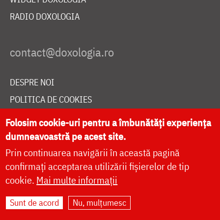
RADIO DOXOLOGIA
DESPRE NOI
POLITICA DE COOKIES
DONEAZĂ ONLINE PENTRU CATEDRALA NAȚIONALĂ
Folosim cookie-uri pentru a îmbunătăți experiența
dumneavoastră pe acest site.
Prin continuarea navigării în această pagină
LIVE
confirmați acceptarea utilizării fișierelor de tip
cookie.
Mai multe informații
Site dezvoltat de
DOXOLOGIA MEDIA
,
Sunt de acord
Nu, mulțumesc
Arhiepiscopia Iașilor | ©
doxologia.ro