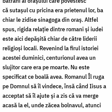
bătrâni ai orașului care povestesc
că sutașul cu pricina era prietenul lor, ba
chiar le zidise sinagoga din oraș. Altfel
spus, rigida relație dintre romani și iudei
este aici depășită chiar de către liderii
religioși locali. Revenind la firul istoriei
acestei duminici, centurionul avea un
slujitor care era pe moarte. Nu este
specificat ce boală avea. Romanul Îl ruga
pe Domnul să îl vindece, însă când Iisus a
acceptat să îl ajute și a zis că va merge
acasă la el, unde zăcea bolnavul, atunci