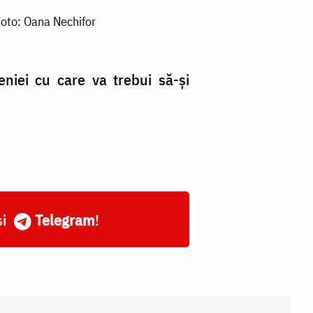
Foto: Oana Nechifor
niei cu care va trebui să-și
și
Telegram
!