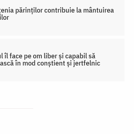
țenia părinților contribuie la mântuirea
ilor
l îl face pe om liber și capabil să
ască în mod conștient și jertfelnic