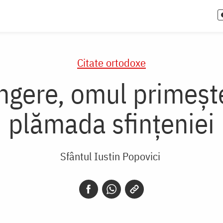
Citate ortodoxe
ungere, omul primeșt
plămada sfințeniei
Sfântul Iustin Popovici