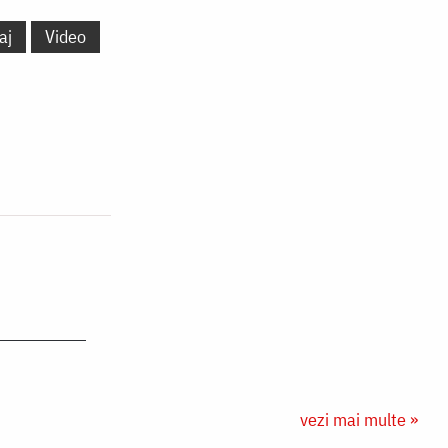
aj
Video
vezi mai multe »