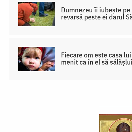
/
Dumnezeu îi iubește pe c
Foto:
revarsă peste ei darul S
Oana
Nechifor
Fiecare om este casa lu
menit ca în el să sălășl