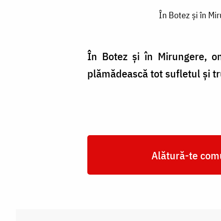
În
În Botez și în Mi
Botez
și
în
În Botez și în Mirungere, o
Mirungere,
plămădească tot sufletul și tr
omul
primește
de
la
Alătură-te comu
Duhul
Sfânt
plămada
sfințeniei