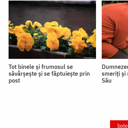
Tot binele și frumosul se
Dumnezeu 
săvârșește și se făptuiește prin
smeriți și
post
Său
bote