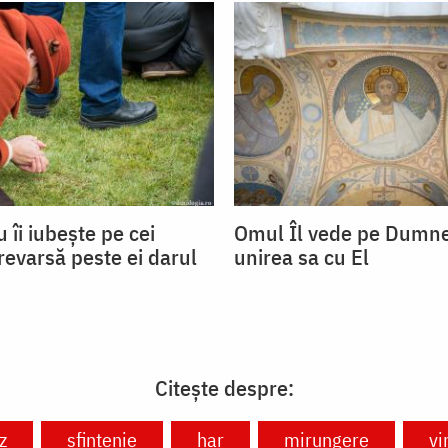
îi iubește pe cei
Omul Îl vede pe Dumne
 revarsă peste ei darul
unirea sa cu El
Citește despre:
z
sfințenie
har
mirungere
vi