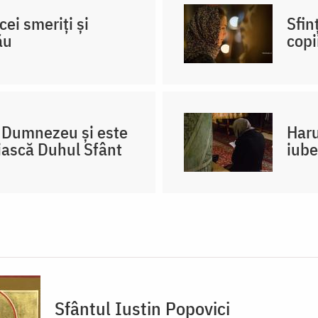
ei smeriți și
Sfin
ău
copi
i Dumnezeu și este
Haru
uiască Duhul Sfânt
iube
Sfântul Iustin Popovici