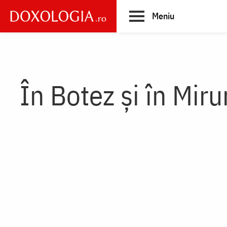
Skip
Meniu
to
main
Main
content
navigation
În Botez și în Mir