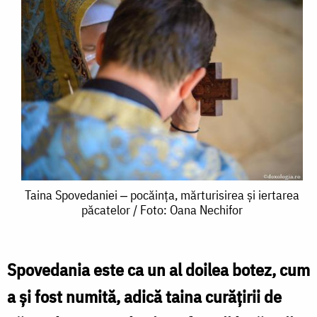
Taina
Taina Spovedaniei ‒ pocăința, mărturisirea și iertarea
păcatelor / Foto: Oana Nechifor
Spovedaniei
‒
pocăința,
Spovedania este ca un al doilea botez, cum
mărturisirea
a şi fost numită, adică taina curăţirii de
și