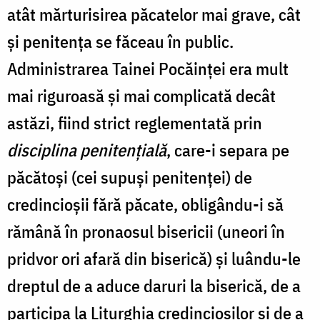
atât mărturisirea păcatelor mai grave, cât
şi penitenţa se făceau în public.
Administrarea Tainei Pocăinţei era mult
mai riguroasă şi mai complicată decât
astăzi, fiind strict reglementată prin
disciplina penitenţială
, care-i separa pe
păcătoşi (cei supuşi penitenţei) de
credincioşii fără păcate, obligându-i să
rămână în pronaosul bisericii (uneori în
pridvor ori afară din biserică) şi luându-le
dreptul de a aduce daruri la biserică, de a
participa la Liturghia credincioşilor şi de a