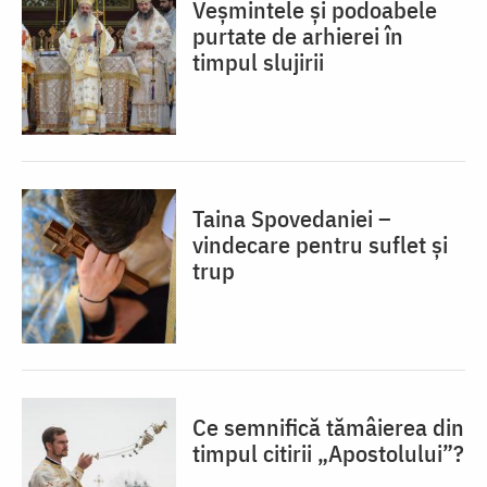
Veșmintele și podoabele
purtate de arhierei în
timpul slujirii
Taina Spovedaniei –
vindecare pentru suflet și
trup
Ce semnifică tămâierea din
timpul citirii „Apostolului”?