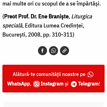
mai multe ori cu scopul de a se împărtăşi.
(
Preot Prof. Dr. Ene Braniște
,
Liturgica
specială
, Editura Lumea Credinței,
București, 2008, pp. 310-311)
Alătură-te comunității noastre pe
WhatsApp
,
Instagram
și
Telegram
!