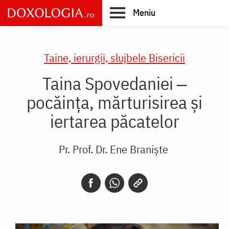
Skip
Meniu
to
main
Main
content
navigation
Taine, ierurgii, slujbele Bisericii
Taina Spovedaniei ‒
pocăința, mărturisirea și
iertarea păcatelor
Pr. Prof. Dr. Ene Braniște