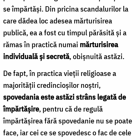
se împărtăşi. Din pricina scandalurilor la
care dădea loc adesea mărturisirea
publică, ea a fost cu timpul părăsită şi a
rămas în practică numai
mărturisirea
individuală şi secretă
, obişnuită astăzi.
De fapt, în practica vieţii religioase a
majorităţii credincioşilor noştri,
spovedania este astăzi strâns legată de
împărtăşire
, pentru că de regulă
împărtăşirea fără spovedanie nu se poate
face, iar cei ce se spovedesc o fac de cele