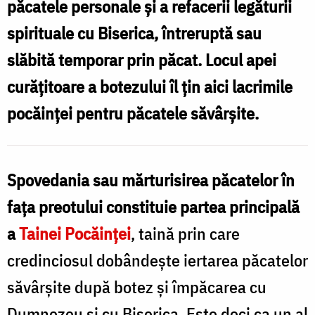
păcatele personale şi a refacerii legăturii
iertarea
spirituale cu Biserica, întreruptă sau
păcatelor
slăbită temporar prin păcat. Locul apei
/
curăţitoare a botezului îl ţin aici lacrimile
Foto:
pocăinţei pentru păcatele săvârşite.
Oana
Nechifor
Spovedania sau mărturisirea păcatelor în
fața preotului constituie partea principală
a
Tainei Pocăinţei
, taină prin care
credinciosul dobândeşte iertarea păcatelor
săvârşite după botez şi împăcarea cu
Dumnezeu şi cu Biserica. Este deci ca un al