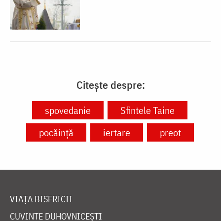
Citește despre:
spovedanie
Sfintele Taine
pocăință
iertare
preot
VIAȚA BISERICII
CUVINTE DUHOVNICEȘTI