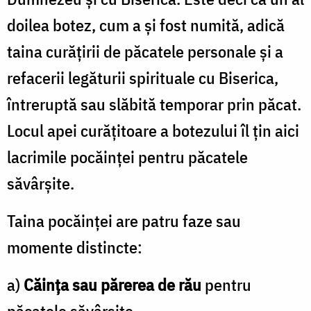
doilea botez, cum a şi fost numită, adică
taina curăţirii de păcatele personale şi a
refacerii legăturii spirituale cu Biserica,
întreruptă sau slăbită temporar prin păcat.
Locul apei curăţitoare a botezului îl ţin aici
lacrimile pocăinţei pentru păcatele
săvârşite.
Taina pocăinţei are patru faze sau
momente distincte:
a)
Căinţa sau părerea de rău
pentru
păcatele săvârşite