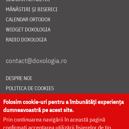
MĂNĂSTIRI ȘI BISERICI
CALENDAR ORTODOX
WIDGET DOXOLOGIA
RADIO DOXOLOGIA
DESPRE NOI
POLITICA DE COOKIES
DONEAZĂ ONLINE PENTRU CATEDRALA NAȚIONALĂ
Folosim cookie-uri pentru a îmbunătăți experiența
dumneavoastră pe acest site.
Prin continuarea navigării în această pagină
LIVE
confirmați acceptarea utilizării fișierelor de tip