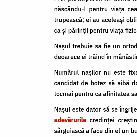
născându-l pentru viața cea
trupească; ei au aceleași oblig
ca și părinții pentru viața fizi
Nașul trebuie sa fie un ortod
deoarece ei trăind în mânăstir
Numărul nașilor nu este fix
candidat de botez să aibă do
tocmai pentru ca afinitatea s
Nașul este dator să se îngrij
adevărurile
credinței creșt
sârguiască a face din el un bu