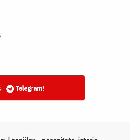
)
și
Telegram
!
zul copiilor – necesitate, istoric,