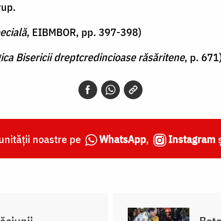
rup.
pecială
, EIBMBOR, pp. 397-398)
gica Bisericii dreptcredincioase răsăritene
, p. 671
nității noastre pe
WhatsApp
,
Instagram
ăciunii
Bote