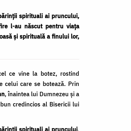
ărinții spirituali ai pruncului,
ire l-au născut pentru viața
asă și spirituală a finului lor,
el ce vine la botez, rostind
e celui care se botează. Prin
mn
, înaintea lui Dumnezeu și a
bun credincios al Bisericii lui
părinții spirituali ai pruncului
,