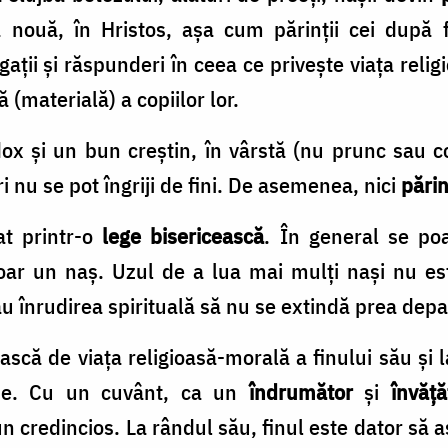
 nouă, în Hristos, așa cum părinții cei după f
ații și răspunderi în ceea ce privește viața religio
că (materială) a copiilor lor.
ox și un bun creștin, în vârstă (nu prunc sau cop
i nu se pot îngriji de fini. De asemenea, nici
părin
at printr-o
lege bisericească
. În general se poa
ar un naș. Uzul de a lua mai mulți nași nu est
au înrudirea spirituală să nu se extindă prea depa
ească de viața religioasă-morală a finului său și
ine. Cu un cuvânt, ca un
îndrumător
și
învăță
n credincios. La rândul său, finul este dator să a