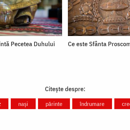
intă Pecetea Duhului
Ce este Sfânta Proscom
Citește despre:
z
nași
părinte
îndrumare
cre