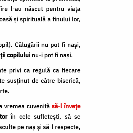
ire l-au născut pentru viața
asă și spirituală a finului lor,
il). Călugării nu pot fi nași,
ții copilului
nu-i pot fi nași.
te privi ca regulă ca fiecare
e susținut de către biserică,
rte.
 la vremea cuvenită
să-l învețe
tor
în cele sufletești, să se
sculte pe naș și să-l respecte,