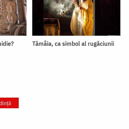
idie?
Tămâia, ca simbol al rugăciunii
dință