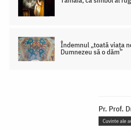
Îndemnul „toată viața no
Dumnezeu să o dăm”
Pr. Prof. 
Cuvinte ale a