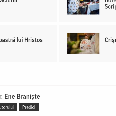
Scri
astră lui Hristos
Criș
Dr. Ene Braniște
utorului
Predici