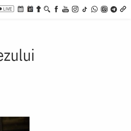
LIVE
07
ezului