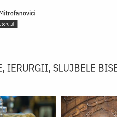
 Mitrofanovici
utorului
, IERURGII, SLUJBELE BIS