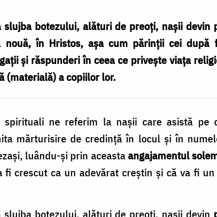
 slujba botezului, alături de preoți, nașii devin p
 nouă, în Hristos, așa cum părinții cei după f
ații și răspunderi în ceea ce privește viața religio
că (materială) a copiilor lor.
spirituali ne referim la nașii care asistă pe c
ita mărturisire de credință în locul și în numel
hezași, luându-și prin aceasta
angajamentul sole
va fi crescut ca un adevărat creștin și că va fi un 
a slujba botezului, alături de preoți, nașii devin