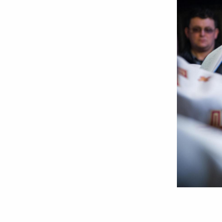
Rolul
nașilor