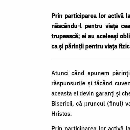
în
Taina
Prin participarea lor activă la
Botezului
născându-l pentru viața cea
/
trupească; ei au aceleași oblig
Foto:
ca și părinții pentru viața fizi
Oana
Nechifor
Atunci când spunem părinți 
răspunsurile și făcând cuven
aceasta ei devin garanți și c
Bisericii, că pruncul (finul) 
Hristos.
Prin participarea lor activă l