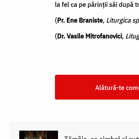
la fel ca pe părinții săi după t
(
Pr. Ene Braniste
,
Liturgica s
(
Dr. Vasile Mitrofanovici
,
Litu
Alătură-te comu
Tămâia, ca simbol al rug