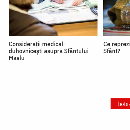
Considerații medical-
Ce reprez
duhovnicești asupra Sfântului
Sfânt?
Maslu
bote