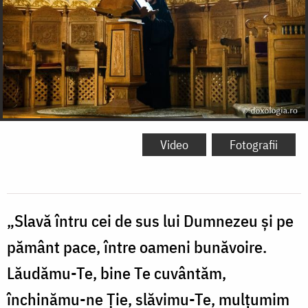
Video
Fotografii
„Slavă întru cei de sus lui Dumnezeu și pe
pământ pace, între oameni bunăvoire.
Lăudămu-Te, bine Te cuvântăm,
închinămu-ne Ție, slăvimu-Te, mulțumim