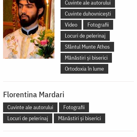
Cuvinte ale autorului
Cuvinte duhovnicești
Video
Fotografii
Locuri de pelerinaj
Sfântul Munte Athos
Mănăstiri și biserici
Ortodoxia în lume
Florentina Mardari
Cuvinte ale autorului
Fotografii
Locuri de pelerinaj
Mănăstiri și biserici