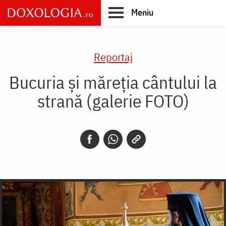
Skip
Meniu
to
main
Main
content
navigation
Reportaj
Bucuria și măreția cântului la
strană (galerie FOTO)