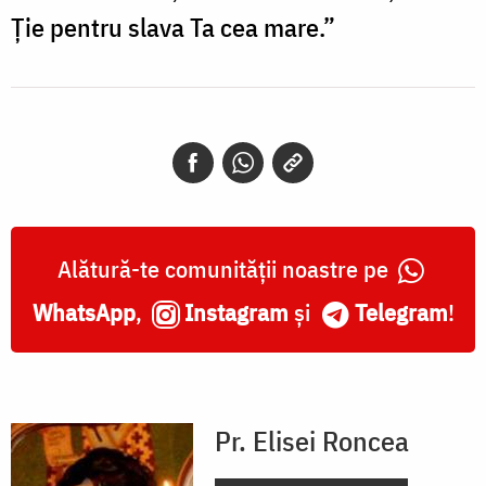
Ție pentru slava Ta cea mare.”
Alătură-te comunității noastre pe
WhatsApp
,
Instagram
și
Telegram
!
Pr. Elisei Roncea