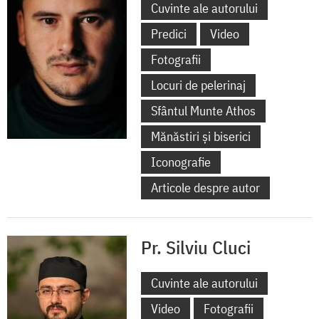
Cuvinte ale autorului
Predici
Video
Fotografii
Locuri de pelerinaj
Sfântul Munte Athos
Mănăstiri și biserici
Iconografie
Articole despre autor
Pr. Silviu Cluci
Cuvinte ale autorului
Video
Fotografii