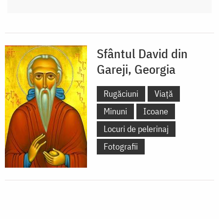
Sfântul David din
Gareji, Georgia
Rugăciuni
Viață
Minuni
Icoane
Locuri de pelerinaj
Fotografii