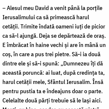
– Alesul meu David a venit până la porţile
Ierusalimului ca să primească harul
cetăţii. Trimite îndată oameni iuţi de picior
ca să-l ajungă. Deja se depărtează de oraş.
E îmbrăcat în haine vechi şi are în mână un
coş, în care a pus trei pietre. Să-i ia două
dintre ele şi să-i spună: „Dumnezeu îţi dă
această poruncă: ai luat, după credinţa ta,
harul cetăţii mele, Sfântul Ierusalim. Însă
pentru pustia ta e îndeajuns doar o parte.
Celelalte două părţi trebuie să le laşi aici.