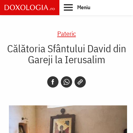
Skip
Meniu
to
main
Main
content
navigation
Pateric
Călătoria Sfântului David din
Gareji la Ierusalim