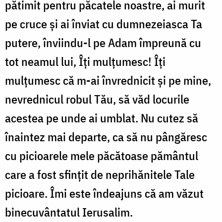
pătimit pentru păcatele noastre, ai murit
pe cruce şi ai înviat cu dumnezeiasca Ta
putere, înviindu-l pe Adam împreună cu
tot neamul lui, Îţi mulţumesc! Îţi
mulţumesc că m-ai învrednicit şi pe mine,
nevrednicul robul Tău, să văd locurile
acestea pe unde ai umblat. Nu cutez să
înaintez mai departe, ca să nu pângăresc
cu picioarele mele păcătoase pământul
care a fost sfinţit de neprihănitele Tale
picioare. Îmi este îndeajuns că am văzut
binecuvântatul Ierusalim.