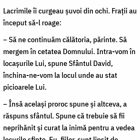
Lacrimile îi curgeau şuvoi din ochi. Fraţii au
început să-l roage:
– Să ne continuăm călătoria, părinte. Să
mergem în cetatea Domnului. Intra-vom în
locaşurile Lui, spune Sfântul David,
închina-ne-vom la locul unde au stat
picioarele Lui.
– Însă acelaşi proroc spune şi altceva, a
răspuns sfântul. Spune că trebuie să fii
neprihănit şi curat la inimă pentru a vedea
locurile sfinte. Eu, fiilor, sunt lipsit de