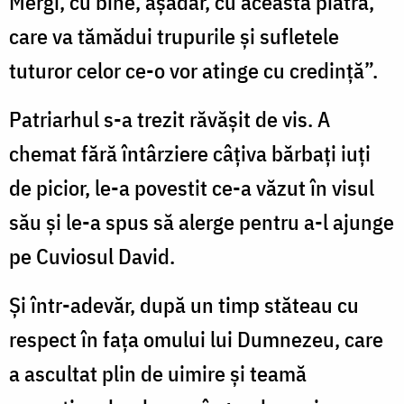
Mergi, cu bine, aşadar, cu această piatră,
care va tămădui trupurile şi sufletele
tuturor celor ce-o vor atinge cu credinţă”.
Patriarhul s-a trezit răvăşit de vis. A
chemat fără întârziere câţiva bărbaţi iuţi
de picior, le-a povestit ce-a văzut în visul
său şi le-a spus să alerge pentru a-l ajunge
pe Cuviosul David.
Şi într-adevăr, după un timp stăteau cu
respect în faţa omului lui Dumnezeu, care
a ascultat plin de uimire şi teamă