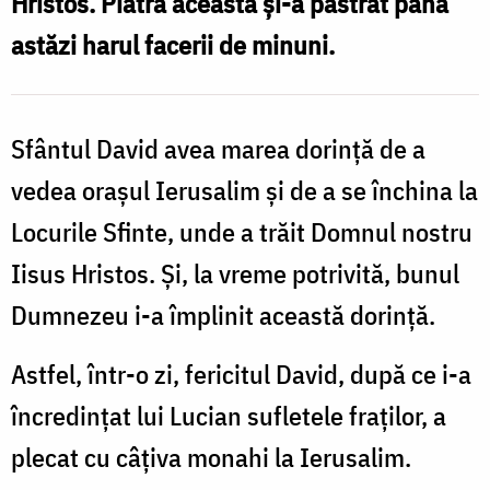
Hristos. Piatra aceasta și-a păstrat până
Foto:
astăzi harul facerii de minuni.
Gabriela
Pipirig
Sfântul David avea marea dorinţă de a
vedea oraşul Ierusalim şi de a se închina la
Locurile Sfinte, unde a trăit Domnul nostru
Iisus Hristos. Şi, la vreme potrivită, bunul
Dumnezeu i-a împlinit această dorinţă.
Astfel, într-o zi, fericitul David, după ce i-a
încredinţat lui Lucian sufletele fraţilor, a
plecat cu câţiva monahi la Ierusalim.