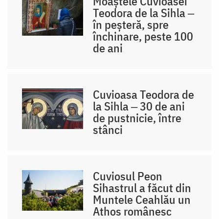
Moaștele Cuvioasei
Teodora de la Sihla ‒
în peșteră, spre
închinare, peste 100
de ani
Cuvioasa Teodora de
la Sihla ‒ 30 de ani
de pustnicie, între
stânci
Cuviosul Peon
Sihastrul a făcut din
Muntele Ceahlău un
Athos românesc