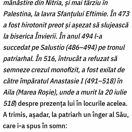
mănăstire din Nitria, şi mai târziu în
Palestina, la lavra Sfanţului Eftimie. În 473
a fost hirotonit preot şi aşezat să slujească
la biserica Învierii. În anul 494 l-a
succedat pe Salustio (486–494) pe tronul
patriarhal. În 516, întrucât a refuzat să
semneze crezul monofizit, a fost exilat de
către împăratul Anastasie I (491–518) în
Aila (Marea Roşie), unde a murit la 20 iulie
518
) despre prezenţa lui în locurile acelea.
A trimis, aşadar, la patriarh un înger al Său,
care i-a spus în somn: