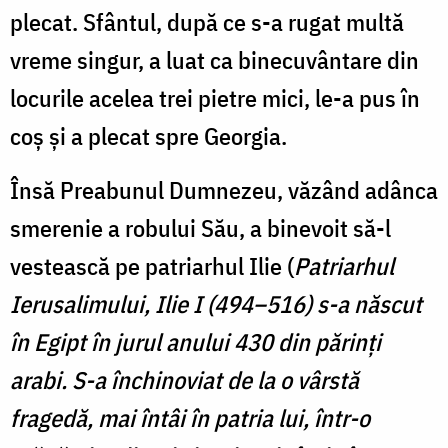
plecat. Sfântul, după ce s-a rugat multă
vreme singur, a luat ca binecuvântare din
locurile acelea trei pietre mici, le-a pus în
coş şi a plecat spre Georgia.
Însă Preabunul Dumnezeu, văzând adânca
smerenie a robului Său, a binevoit să-l
vestească pe patriarhul Ilie (
Patriarhul
Ierusalimului, Ilie I (494–516) s-a născut
în Egipt în jurul anului 430 din părinţi
arabi. S-a închinoviat de la o vârstă
fragedă, mai întâi în patria lui, într-o