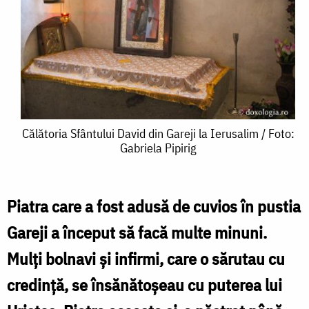
Călătoria
Călătoria Sfântului David din Gareji la Ierusalim / Foto:
Gabriela Pipirig
Sfântului
David
din
Piatra care a fost adusă de cuvios în pustia
Gareji
Gareji a început să facă multe minuni.
la
Mulţi bolnavi şi infirmi, care o sărutau cu
Ierusalim
credinţă, se însănătoşeau cu puterea lui
/