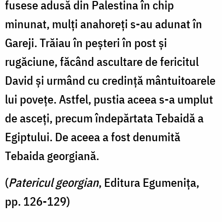
fusese adusă din Palestina în chip
minunat, mulţi anahoreţi s-au adunat în
Gareji. Trăiau în peşteri în post şi
rugăciune, făcând ascultare de fericitul
David şi urmând cu credinţă mântuitoarele
lui poveţe. Astfel, pustia aceea s-a umplut
de asceţi, precum îndepărtata Tebaidă a
Egiptului. De aceea a fost denumită
Tebaida georgiană.
(
Patericul georgian
, Editura Egumenița,
pp. 126-129)