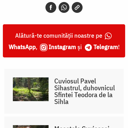
Alătură-te comunității noastre pe
WhatsApp
,
Instagram
și
Telegram
!
Cuviosul Pavel
Sihastrul, duhovnicul
Sfintei Teodora de la
Sihla