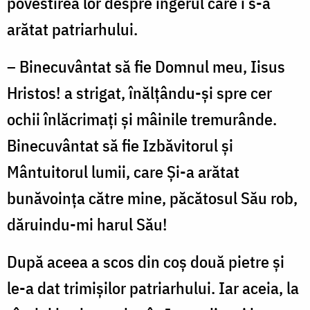
povestirea lor despre îngerul care i s-a
arătat patriarhului.
– Binecuvântat să fie Domnul meu, Iisus
Hristos! a strigat, înălţându-şi spre cer
ochii înlăcrimaţi şi mâinile tremurânde.
Binecuvântat să fie Izbăvitorul şi
Mântuitorul lumii, care Şi-a arătat
bunăvoinţa către mine, păcătosul Său rob,
dăruindu-mi harul Său!
După aceea a scos din coş două pietre şi
le-a dat trimişilor patriarhului. Iar aceia, la