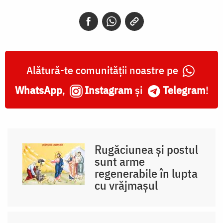
Alătură-te comunității noastre pe
WhatsApp
,
Instagram
și
Telegram
!
Rugăciunea și postul
sunt arme
regenerabile în lupta
cu vrăjmașul