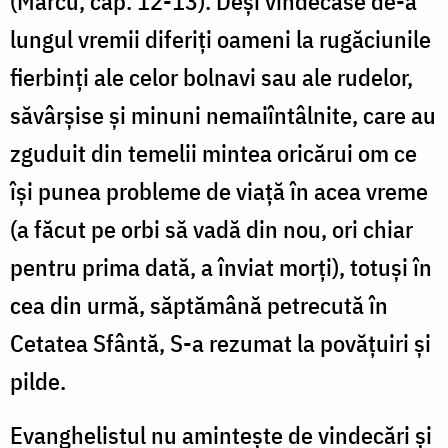
(Marcu, cap. 12-13). Deși vindecase de-a
lungul vremii diferiți oameni la rugăciunile
fierbinți ale celor bolnavi sau ale rudelor,
săvârșise și minuni nemaiîntâlnite, care au
zguduit din temelii mintea oricărui om ce
își punea probleme de viață în acea vreme
(a făcut pe orbi să vadă din nou, ori chiar
pentru prima dată, a înviat morți), totuși în
cea din urmă, săptămână petrecută în
Cetatea Sfântă, S-a rezumat la povățuiri și
pilde.
Evanghelistul nu amintește de vindecări și