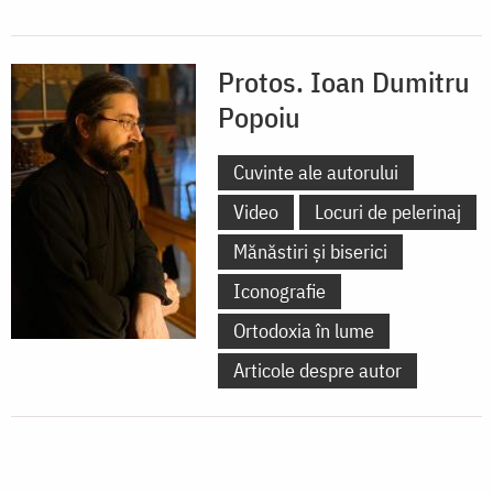
Protos. Ioan Dumitru
Popoiu
Cuvinte ale autorului
Video
Locuri de pelerinaj
Mănăstiri și biserici
Iconografie
Ortodoxia în lume
Articole despre autor