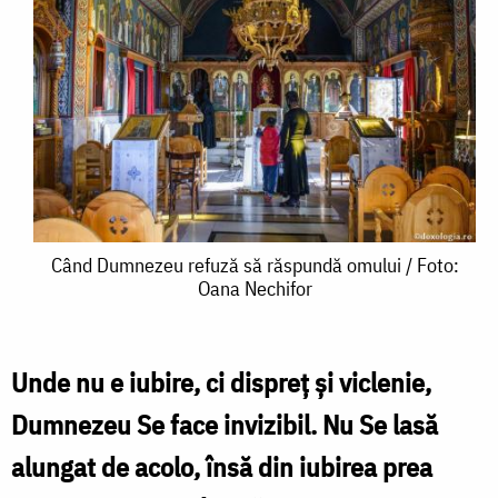
Când
Când Dumnezeu refuză să răspundă omului / Foto:
Oana Nechifor
Dumnezeu
refuză
să
Unde nu e iubire, ci dispreț și viclenie,
răspundă
Dumnezeu Se face invizibil. Nu Se lasă
omului
alungat de acolo, însă din iubirea prea
/