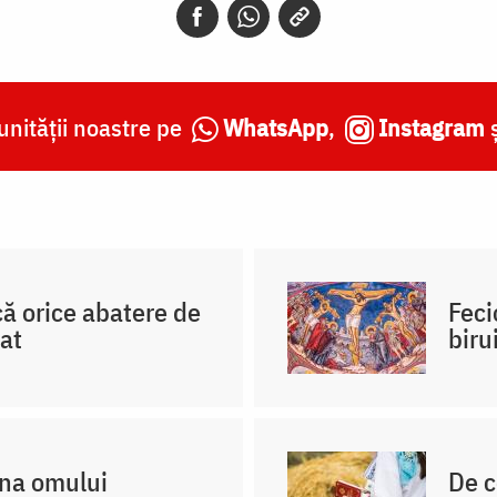
nității noastre pe
WhatsApp
,
Instagram
 că orice abatere de
Feci
cat
biru
âna omului
De c