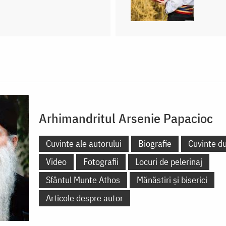
Arhimandritul Arsenie Papacioc
Cuvinte ale autorului
Biografie
Cuvinte d
Video
Fotografii
Locuri de pelerinaj
Sfântul Munte Athos
Mănăstiri și biserici
Articole despre autor