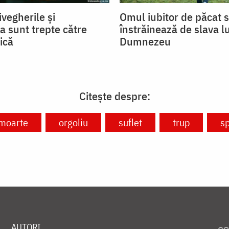
ivegherile și
Omul iubitor de păcat 
a sunt trepte către
înstrăinează de slava lu
ică
Dumnezeu
Citește despre:
moarte
orgoliu
suflet
trup
sp
AUTORI