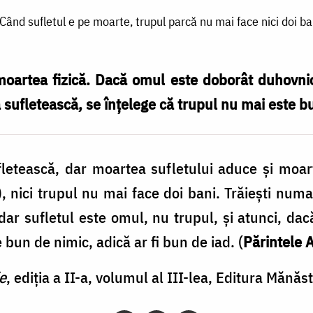
Când sufletul e pe moarte, trupul parcă nu mai face nici doi ba
moartea fizică. Dacă omul este doborât duhovnic
 sufletească, se înţelege că trupul nu mai este b
letească, dar moartea sufletului aduce şi moar
), nici trupul nu mai face doi bani. Trăieşti numa
, dar sufletul este omul, nu trupul, şi atunci, da
 bun de nimic, adică ar fi bun de iad. (
Părintele 
e
, ediția a II-a, volumul al III-lea, Editura Mănăs