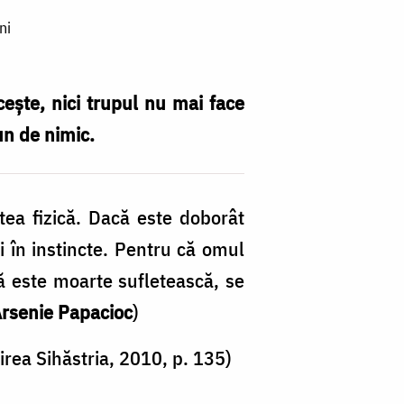
ni
ește, nici trupul nu mai face
un de nimic.
tea fizică. Dacă este doborât
i în instincte. Pentru că omul
că este moarte sufletească, se
Arsenie Papacioc
)
tirea Sihăstria, 2010, p. 135)