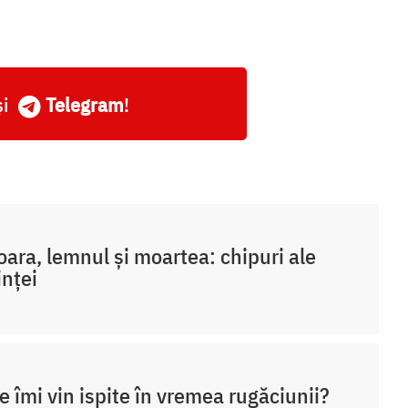
și
Telegram
!
oara, lemnul și moartea: chipuri ale
inței
e îmi vin ispite în vremea rugăciunii?