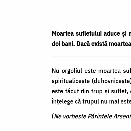
Când
sufletul
e
pe
Moartea sufletului aduce şi 
moarte,
doi bani. Dacă există moartea
trupul
parcă
Nu orgoliul este moartea suf
nu
spiritualiceşte (duhovnicește
mai
este făcut din trup şi suflet
face
înţelege că trupul nu mai este
nici
doi
(
Ne vorbește Părintele Arseni
bani