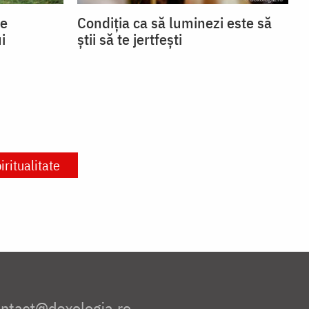
se
Condiția ca să luminezi este să
i
știi să te jertfești
iritualitate