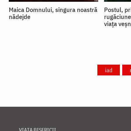
Maica Domnului, singura noastră
Postul, pr
nădejde
rugăciune
viața veșn
iad
VIAȚA BISERICII