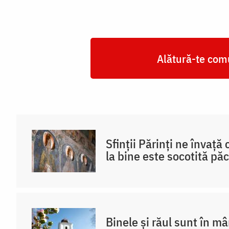
Alătură-te comu
Sfinții Părinți ne învață
la bine este socotită pă
Binele și răul sunt în m