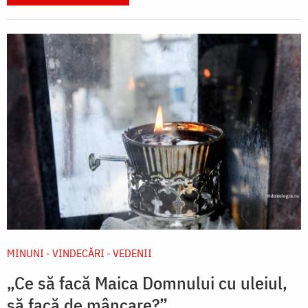
MINUNI - VINDECĂRI - VEDENII
„Ce să facă Maica Domnului cu uleiul,
să facă de mâncare?”