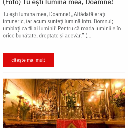
(Foto) Tu ești lumina mea, Doamne!
Tu ești lumina mea, Doamne! „Altădată erați
întuneric, iar acum sunteți lumină întru Domnul;
umblați ca fii ai luminii! Pentru că roada luminii e în
orice bunătate, dreptate și adevăr.” (...
citește mai mult