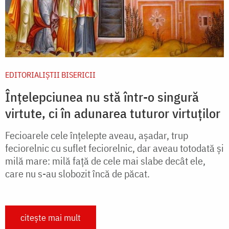
EDITORIALIȘTII BISERICII
Înțelepciunea nu stă într-o singură
virtute, ci în adunarea tuturor virtuților
Fecioarele cele înțelepte aveau, așadar, trup
feciorelnic cu suflet feciorelnic, dar aveau totodată și
milă mare: milă față de cele mai slabe decât ele,
care nu s-au slobozit încă de păcat.
citește mai mult