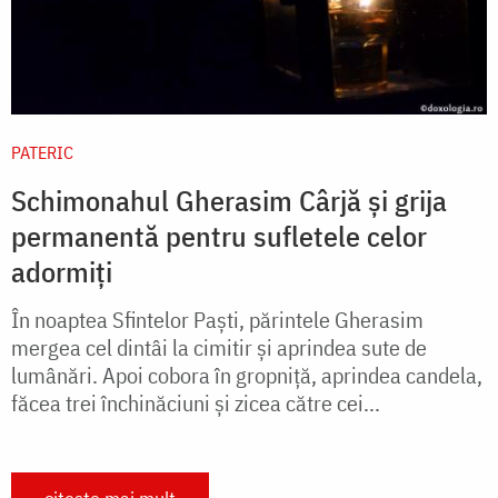
PATERIC
Schimonahul Gherasim Cârjă și grija
permanentă pentru sufletele celor
adormiți
În noaptea Sfintelor Paşti, părintele Gherasim
mergea cel dintâi la cimitir şi aprindea sute de
lumânări. Apoi cobora în gropniţă, aprindea candela,
făcea trei închinăciuni şi zicea către cei...