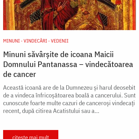
MINUNI - VINDECĂRI - VEDENII
Minuni săvârșite de icoana Maicii
Domnului Pantanassa – vindecătoarea
de cancer
Această icoană are de la Dumnezeu şi harul deosebit
de a vindeca înfricoşătoarea boală a cancerului. Sunt
cunoscute foarte multe cazuri de canceroşi vindecaţi
recent, după citirea Acatistului sau a...
citește mai mult