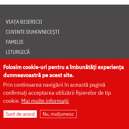
VIAȚA BISERICII
CUVINTE DUHOVNICEȘTI
FAMILIE
LITURGICĂ
BIBLIOTECĂ
Folosim cookie-uri pentru a îmbunătăți experiența
ÎNTREABĂ PREOTUL
dumneavoastră pe acest site.
MEDIA
Prin continuarea navigării în această pagină
confirmați acceptarea utilizării fișierelor de tip
ȘTIRI
cookie.
Mai multe informații
HRAMUL SFINTEI CUVIOASE PARASCHEVA
Sunt de acord
Nu, mulțumesc
AUTORI