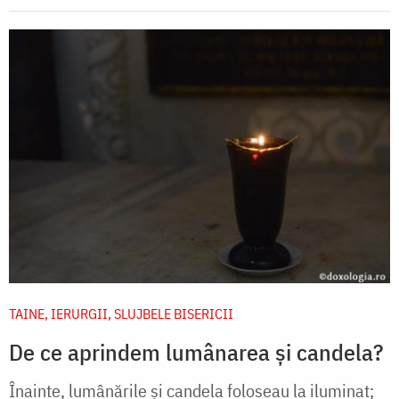
TAINE, IERURGII, SLUJBELE BISERICII
De ce aprindem lumânarea și candela?
Înainte, lumânările şi candela foloseau la iluminat;