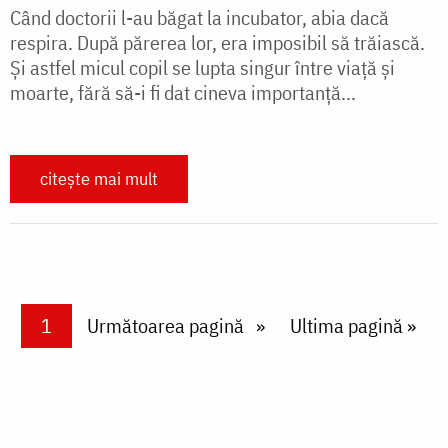
Când doctorii l-au băgat la incubator, abia dacă
respira. După părerea lor, era imposibil să trăiască.
Și astfel micul copil se lupta singur între viață și
moarte, fără să-i fi dat cineva importanță...
citește mai mult
Paginare
Current page
1
Next page
Următoarea pagină
Last page
Ultima pagină »