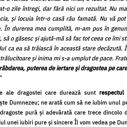
-o zile întregi, dar fără nici un rezultat. Nu mai
ecia, și locuia într-o casă rău famată. Nu vă po
se. În durerea mea cumplită, m-am pus în genu
 să o găsesc și ajută-mă să fac tot ceea ce îmi st
dul ca ea să trăiască în această stare decăzută.
trălucitoare și inima mi s-a umplut de pace. Frat
răbdarea, puterea de iertare și dragostea pe care i
”
le ale dragostei care durează sunt
respectul 
bește Dumnezeu; ne arată cum să ne iubim unul pe
 dragoste pură și adevărată care trece dincolo 
diul unei iubiri pure și sincere Îl vom vedea pe 