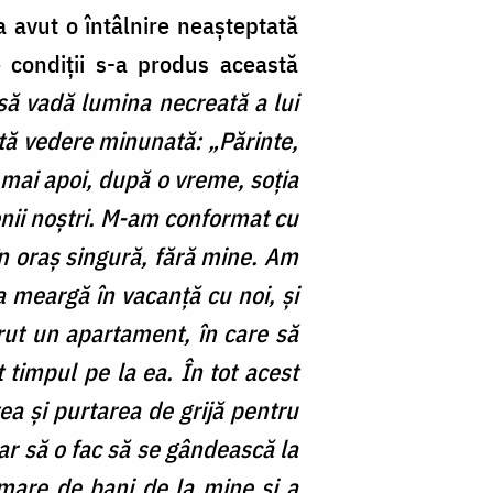
 avut o întâlnire neașteptată
 condiții s-a produs această
ă vadă lumina necreată a lui
tă vedere minunată: „Părinte,
ar mai apoi, după o vreme, soția
tenii noștri. M-am conformat cu
în oraș singură, fără mine. Am
a meargă în vacanță cu noi, și
rut un apartament, în care să
 timpul pe la ea. În tot acest
tea și purtarea de grijă pentru
iar să o fac să se gândească la
ă mare de bani de la mine și a