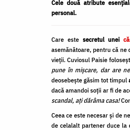
unei
Cele două atribute esențial
căsnicii
personal.
fericite
și
Care este
secretul unei
că
îndelungate?
asemănătoare, pentru că ne c
/
vieții. Cuviosul Paisie folos
Foto:
pune în mișcare, dar are ne
Oana
deosebește găsim tot timpul
Nechifor
dacă amandoi soții ar fi de ac
scandal, ați dărâma casa!
Com
Ceea ce este necesar și de neli
de celalalt partener duce la