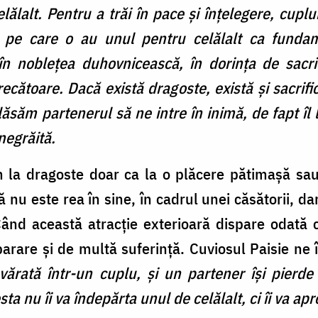
ălalt. Pentru a trăi în pace și înțelegere, cuplur
pe care o au unul pentru celălalt ca fundame
n noblețea duhovnicească, în dorința de sacrif
recătoare. Dacă există dragoste, există și sacrifi
ăsăm partenerul să ne intre în inimă, de fapt îl 
negrăită.
 la dragoste doar ca la o plăcere pătimașă sau
u este rea în sine, în cadrul unei căsătorii, d
Când această atracție exterioară dispare odată 
arare și de multă suferință. Cuviosul Paisie n
rată într-un cuplu, și un partener își pierde a
ta nu îi va îndepărta unul de celălalt, ci îi va ap