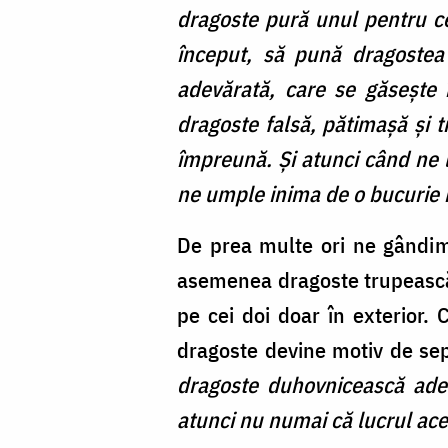
dragoste pură unul pentru cel
început, să pună dragostea 
adevărată, care se găsește î
dragoste falsă, pătimașă și t
împreună. Și atunci când ne l
ne umple inima de o bucurie 
De prea multe ori ne gândim
asemenea dragoste trupească n
pe cei doi doar în exterior. 
dragoste devine motiv de sep
dragoste duhovnicească adevă
atunci nu numai că lucrul aces