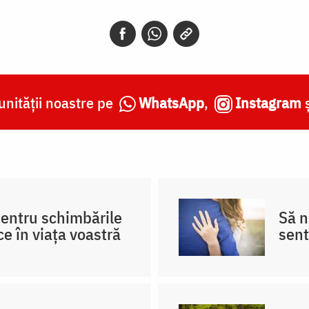
nității noastre pe
WhatsApp
,
Instagram
pentru schimbările
Să 
ce în viața voastră
sent