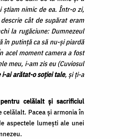
 știam nimic de ea. Într-o zi,
t descrie cât de supărat eram
nchi la rugăciune: Dumnezeul
ă în putință ca să nu-și piardă
 În acel moment camera a fost
ele meu, i-am zis eu (Cuviosul
-ai arătat-o soției tale
, și ți-a
pentru celălalt și sacrificiul
 celălalt. Pacea și armonia în
de aspectele lumești ale unei
Dumnezeu.