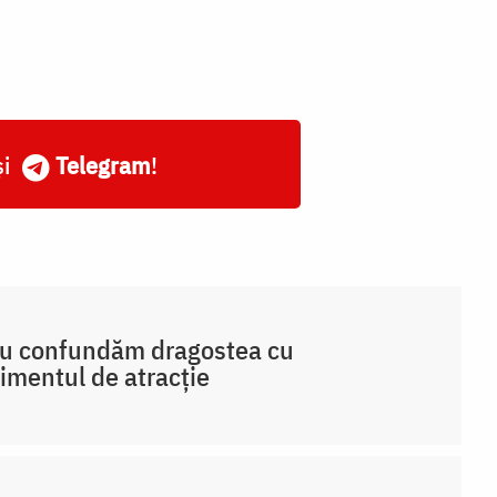
și
Telegram
!
nu confundăm dragostea cu
imentul de atracție