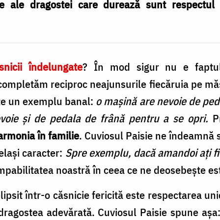
e ale dragostei care durează sunt respectul pe
snicii îndelungate
? În mod sigur nu e faptul
ompletăm reciproc neajunsurile fiecăruia pe măs
ește un exemplu banal:
o mașină are nevoie de peda
voie și de pedala de frână pentru a se opri.
P
armonia în familie
. Cuviosul Paisie ne îndeamnă 
elași caracter:
Spre exemplu, dacă amandoi ați fi
pabilitatea noastră în ceea ce ne deosebește e
psit într-o căsnicie fericită este respectarea unic
 dragostea adevărată. Cuviosul Paisie spune așa