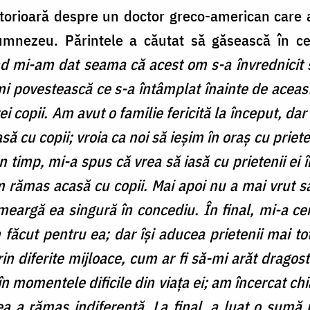
storioară despre un doctor greco-american care a
mnezeu. Părintele a căutat să găsească în ce
 mi-am dat seama că acest om s-a învrednicit s
i povestească ce s-a întâmplat înainte de aceas
rei copii. Am avut o familie fericită la început, d
ă cu copii; vroia ca noi să ieșim în oraș cu prie
n timp, mi-a spus că vrea să iasă cu prietenii ei 
am rămas acasă cu copii. Mai apoi nu a mai vrut s
meargă ea singură în concediu. În final, mi-a ce
 făcut pentru ea; dar își aducea prietenii mai tot
in diferite mijloace, cum ar fi să-mi arăt dragos
t în momentele dificile din viața ei; am încercat ch
r ea a rămas indiferentă. La final, a luat o sum