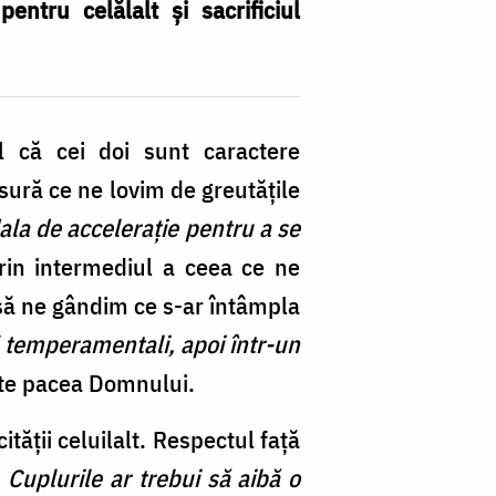
ntru celălalt și sacrificiul
 că cei doi sunt caractere
ură ce ne lovim de greutățile
la de accelerație pentru a se
rin intermediul a ceea ce ne
să ne gândim ce s-ar întâmpla
 temperamentali, apoi într-un
ste pacea Domnului.
ității celuilalt. Respectul față
:
Cuplurile ar trebui să aibă o