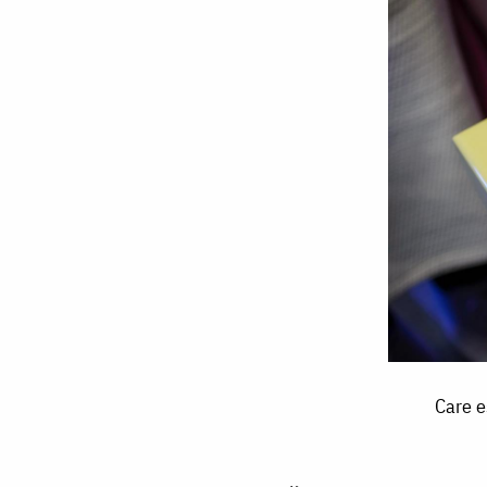
Care
Care e
este
secretul