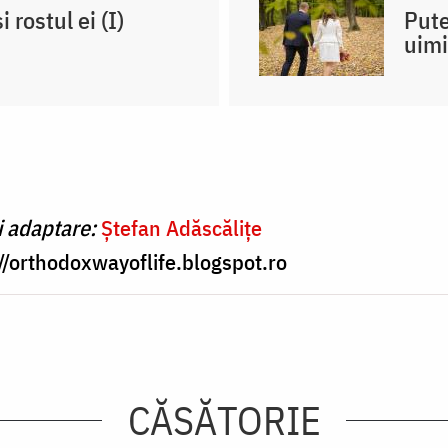
 rostul ei (I)
Pute
uimi
i adaptare:
Ștefan Adăscălițe
//orthodoxwayoflife.blogspot.ro
CĂSĂTORIE