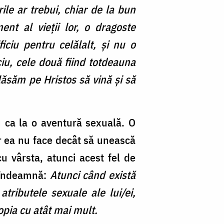
ile ar trebui, chiar de la bun
nt al vieții lor, o dragoste
iciu pentru celălalt, și nu o
ciu, cele două fiind totdeauna
lăsăm pe Hristos să vină și să
 ca la o aventură sexuală. O
ar ea nu face decât să unească
cu vârsta, atunci acest fel de
e îndeamnă:
Atunci când există
tributele sexuale ale lui/ei,
ropia cu atât mai mult.