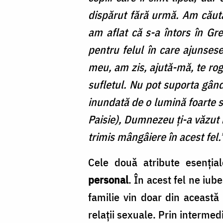
dispărut fără urmă. Am căutat
am aflat că s-a întors în Gr
pentru felul în care ajunse
meu, am zis, ajută-mă, te rog,
sufletul. Nu pot suporta gân
inundată de o lumină foarte s
Paisie), Dumnezeu ți-a văzut
trimis mângâiere în acest fel.
Cele două atribute esenția
personal
. În acest fel ne iu
familie vin doar din această
relații sexuale. Prin interme