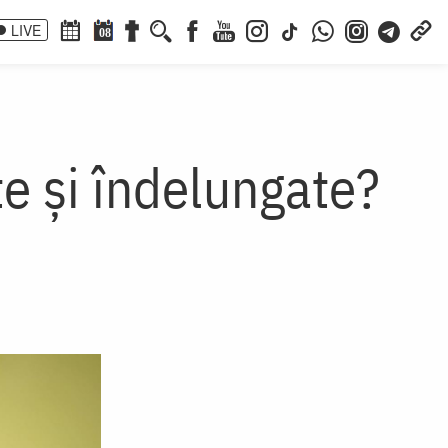
LIVE
08
te și îndelungate?