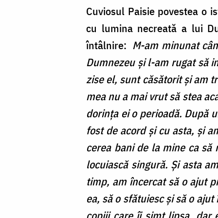
Cuviosul Paisie povestea o i
cu lumina necreată a lui Du
întâlnire:
M-am minunat când
Dumnezeu și l-am rugat să im
zise el, sunt căsătorit și am t
mea nu a mai vrut să stea acas
dorința ei o perioadă. După u
fost de acord și cu asta, și 
cerea bani de la mine ca să 
locuiască singură. Și asta am
timp, am încercat să o ajut pr
ea, să o sfătuiesc și să o aju
copiii care îi simt lipsa, da