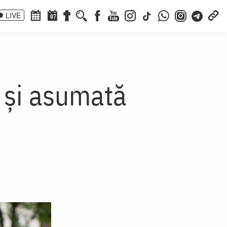
LIVE
07
ă și asumată