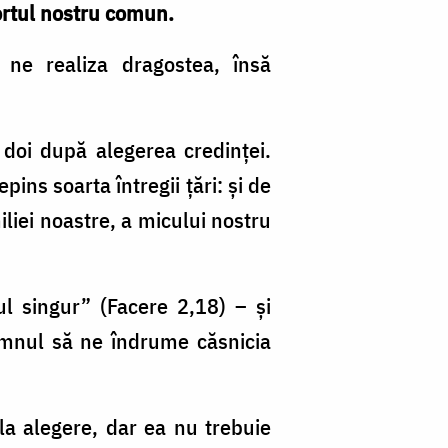
ortul nostru comun.
 ne realiza dragostea, însă
l doi după alegerea credinţei.
ins soarta întregii ţări: şi de
iliei noastre, a micului nostru
l singur” (Facere 2,18) – şi
omnul să ne îndrume căsnicia
 la alegere, dar ea nu trebuie