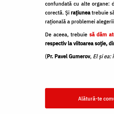
confunda­tă cu alte organe: d
corec­tă. Şi
raţiunea
trebuie să
raţională a problemei alegeri
De aceea, trebuie
să dăm ate
respectiv la viitoarea soţie, d
(
Pr. Pavel Gumerov
,
El şi ea:
Alătură-te comu