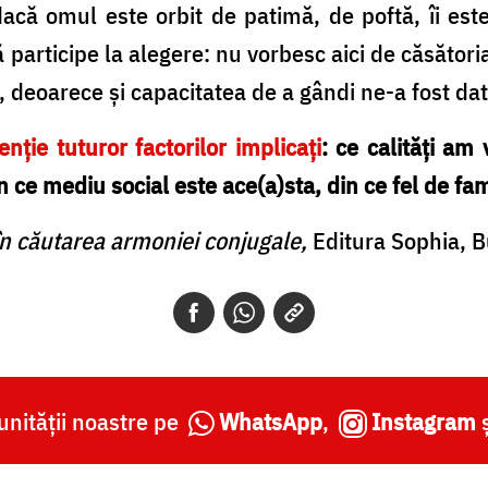
acă omul este orbit de patimă, de poftă, îi est
 participe la alegere: nu vorbesc aici de căsători
i, deoarece şi capacitatea de a gândi ne-a fost d
nţie tuturor factorilor implicaţi
: ce calităţi am
in ce mediu social este ace(a)sta, din ce fel de fa
 în căutarea armoniei conjugale,
Editura Sophia, B
nității noastre pe
WhatsApp
,
Instagram