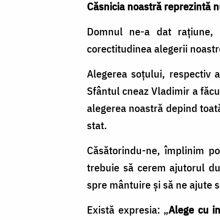
Căsnicia noastră reprezintă n
Domnul ne-a dat raţiune, n
corectitudinea alegerii noastr
Alegerea soţului, respectiv a
Sfântul cneaz Vladimir a făcut
alegerea noastră depind toată 
stat.
Căsătorindu-ne, împlinim po
trebuie să cerem ajutorul d
spre mântuire şi să ne ajute 
Există expresia: „
Alege cu i