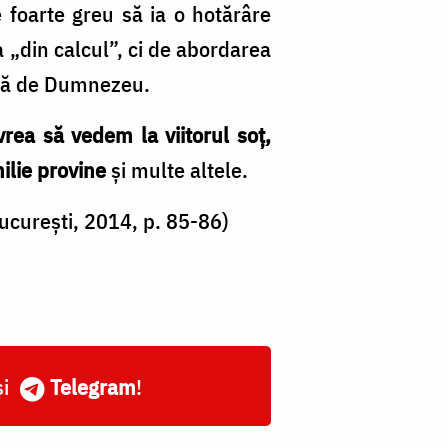
e foarte greu să ia o hotărâre
a „din calcul”, ci de abordarea
ată de Dum­nezeu.
 vrea să vedem la viitorul soţ,
milie provine
şi multe altele.
ucurești, 2014, p. 85-86)
și
Telegram
!