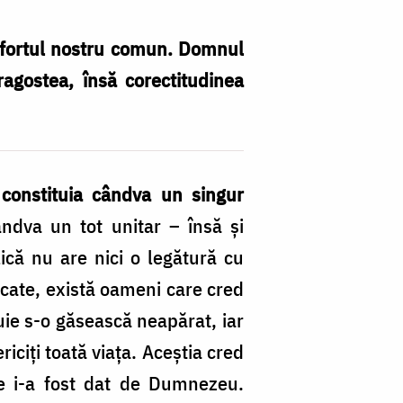
 efortul nostru comun. Domnul
ragostea, însă corectitudinea
constituia cândva un singur
ndva un tot unitar – însă şi
i­că nu are nici o legătură cu
păcate, există oameni care cred
uie s-o găsească neapărat, iar
riciţi toată viaţa. Aceştia cred
are i-a fost dat de Dumnezeu.