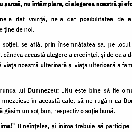
u şansă, nu întâmplare, ci alegerea noastră şi ef
e-a dat voinţă, ne-a dat posibilitatea de a
e ţine de noi.
 soţiei, se află, prin însemnătatea sa, pe locu
 când­va această alegere a credinţei, şi de ea a dep
viaţa noastră ulterioară şi viaţa ulterioară a fam
runca lui Dum­nezeu: „Nu este bine să fie omu
umnezeiesc în aceas­tă cale, să ne rugăm ca D
să găsim un soţ bun, respectiv o soţie bună.
nima!
” Bineînţeles, şi inima trebuie să participe