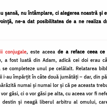
nu şansă, nu întâmplare, ci alegerea noastră şi
oinţă, ne-a dat posibilitatea de a ne realiza d
rii conjugale
, este aceea
de a reface ceea ce 
, a fost luată din Adam, adică cei doi erau câ
 se completeze unul pe celălalt. Relatarea bibl
ii i-au împărţit în câte două jumătăţi – dar, din 
răzită numai şi numai lor şi că pe aceasta treb
or găsi, ci o vor găsi pe alta, cu aceea vor fi nefe
în destin şi neagă liberul arbitru al omului, c