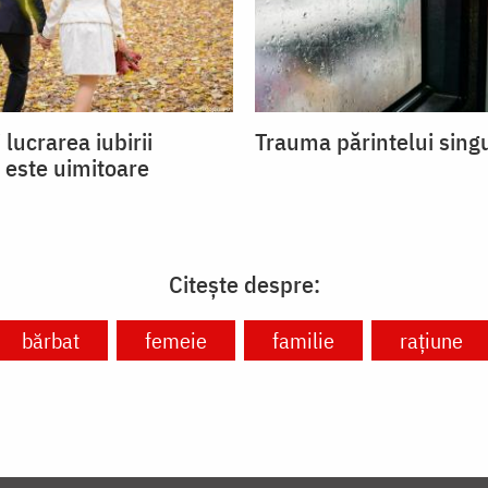
 lucrarea iubirii
Trauma părintelui sing
 este uimitoare
Citește despre:
bărbat
femeie
familie
rațiune