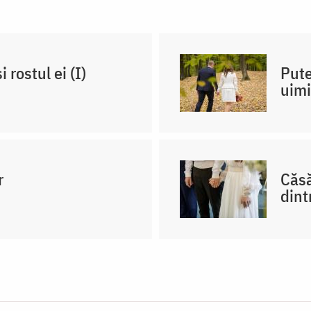
 rostul ei (I)
Pute
uimi
r
Căsă
dint