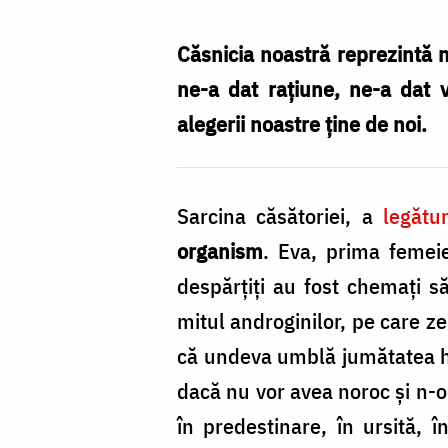
o
alegere
Căsnicia noastră reprezintă 
conștientă
ne-a dat raţiune, ne-a dat v
și
alegerii noastre ţine de noi.
asumată
/
Sarcina căsătoriei, a
legătu
Foto:
organism
. Eva, prima femeie
Pr.
despărţiţi au fost chemaţi să
Silviu
mitul androginilor, pe care ze
Cluci
că unde­va umblă jumătatea hă
dacă nu vor avea noroc şi n-o v
în predestinare, în ursită, 