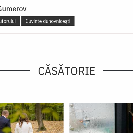
 Gumerov
utorului
Cuvinte duhovnicești
CĂSĂTORIE