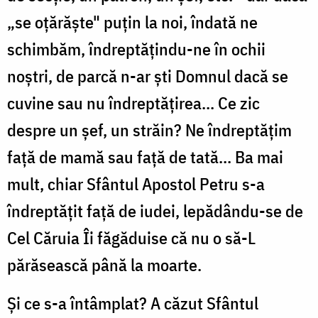
„se oţărăşte" puţin la noi, îndată ne
schimbăm, îndreptăţindu-ne în ochii
noştri, de parcă n-ar şti Domnul dacă se
cuvine sau nu îndreptăţirea... Ce zic
despre un şef, un străin? Ne îndreptăţim
faţă de mamă sau faţă de tată... Ba mai
mult, chiar Sfântul Apostol Petru s-a
îndreptăţit faţă de iudei, lepădându-se de
Cel Căruia Îi făgăduise că nu o să-L
părăsească până la moarte.
Şi ce s-a întâmplat? A căzut Sfântul