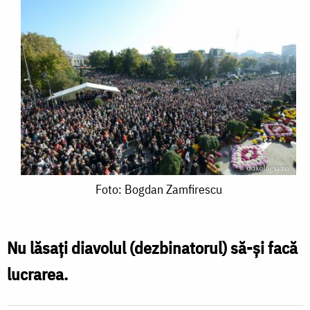
Foto:
Foto: Bogdan Zamfirescu
Bogdan
Zamfirescu
Nu lăsaţi diavolul (dezbinatorul) să-şi facă
lucrarea.