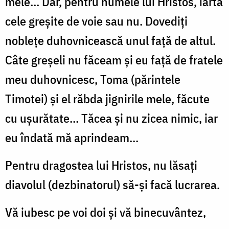
mele... Dar, pentru numele lui Hristos, iartă
cele greşite de voie sau nu. Dovediţi
nobleţe duhovnicească unul faţă de altul.
Câte greşeli nu făceam şi eu faţă de fratele
meu duhovnicesc, Toma (părintele
Timotei) şi el răbda jignirile mele, făcute
cu uşurătate... Tăcea şi nu zicea nimic, iar
eu îndată mă aprindeam...
Pentru dragostea lui Hristos, nu lăsaţi
diavolul (dezbinatorul) să-şi facă lucrarea.
Vă iubesc pe voi doi şi vă binecuvântez,