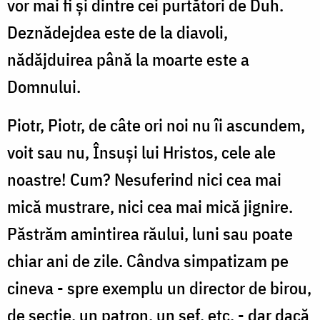
vor mai fi şi dintre cei purtători de Duh.
Deznădejdea este de la diavoli,
nădăjduirea până la moarte este a
Domnului.
Piotr, Piotr, de câte ori noi nu îi ascundem,
voit sau nu, Însuşi lui Hristos, cele ale
noastre! Cum? Nesuferind nici cea mai
mică mustrare, nici cea mai mică jignire.
Păstrăm amintirea răului, luni sau poate
chiar ani de zile. Cândva simpatizam pe
cineva - spre exemplu un director de birou,
de secţie, un patron, un şef, etc. - dar dacă