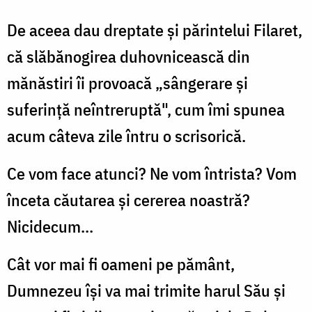
De aceea dau dreptate şi părintelui Filaret,
că slăbănogirea duhovnicească din
mănăstiri îi provoacă „sângerare şi
suferinţă neîntreruptă", cum îmi spunea
acum câteva zile întru o scrisorică.
Ce vom face atunci? Ne vom întrista? Vom
înceta căutarea şi cererea noastră?
Nicidecum...
Cât vor mai fi oameni pe pământ,
Dumnezeu îşi va mai trimite harul Său şi