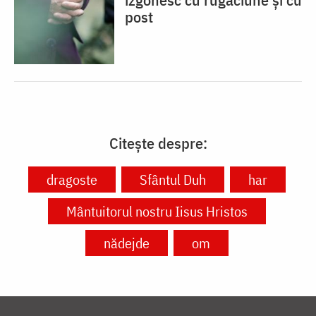
post
Citește despre:
dragoste
Sfântul Duh
har
Mântuitorul nostru Iisus Hristos
nădejde
om