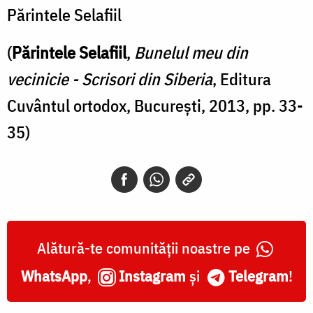
Părintele Selafiil
(
Părintele Selafiil
,
Bunelul meu din
vecinicie - Scrisori din Siberia
, Editura
Cuvântul ortodox, București, 2013, pp. 33-
35)
Alătură-te comunității noastre pe
WhatsApp
,
Instagram
și
Telegram
!