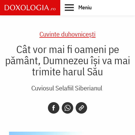
Skip
Meniu
to
main
Main
content
navigation
Cuvinte duhovnicești
Cât vor mai fi oameni pe
pământ, Dumnezeu îşi va mai
trimite harul Său
Cuviosul Selafiil Siberianul