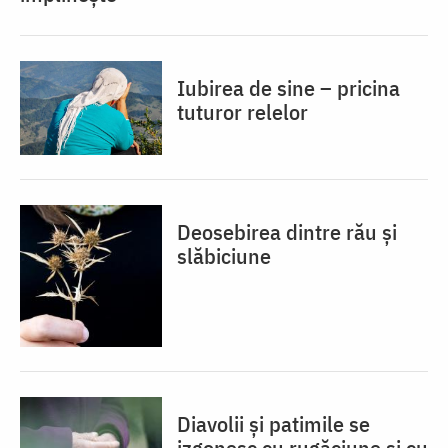
Iubirea de sine – pricina
tuturor relelor
Deosebirea dintre rău și
slăbiciune
Diavolii și patimile se
izgonesc cu rugăciune și cu