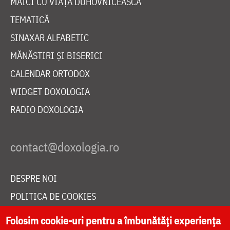
MAICI CU VIAȚĂ DUHOVNICEASCĂ
TEMATICĂ
SINAXAR ALFABETIC
MĂNĂSTIRI ȘI BISERICI
CALENDAR ORTODOX
WIDGET DOXOLOGIA
RADIO DOXOLOGIA
DESPRE NOI
POLITICA DE COOKIES
DONEAZĂ ONLINE PENTRU CATEDRALA NAȚIONALĂ
Folosim cookie-uri pentru a îmbunătăți experiența