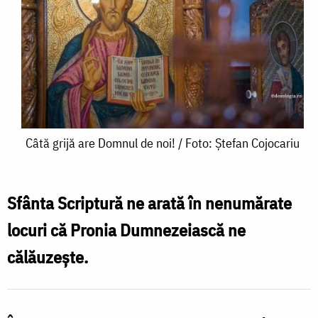
Câtă
Câtă grijă are Domnul de noi! / Foto: Ștefan Cojocariu
grijă
are
Sfânta Scriptură ne arată în nenumărate
Domnul
locuri că Pronia Dumnezeiască ne
de
călăuzește.
noi!
/
Foto: