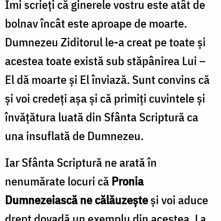
Îmi scrieți că ginerele vostru este atât de
Ștefan
bolnav încât este aproape de moarte.
Cojocariu
Dumnezeu Ziditorul le-a creat pe toate și
acestea toate există sub stăpânirea Lui –
El dă moarte și El înviază. Sunt convins că
și voi credeți așa și că primiți cuvintele și
învățătura luată din Sfânta Scriptură ca
una insuflată de Dumnezeu.
Iar Sfânta Scriptură ne arată în
nenumărate locuri că
Pronia
Dumnezeiască ne călăuzește
și voi aduce
drept dovadă un exemplu din acestea. La