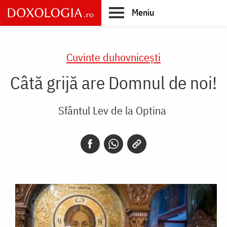
Skip
Meniu
to
main
Main
content
navigation
Cuvinte duhovnicești
Câtă grijă are Domnul de noi!
Sfântul Lev de la Optina