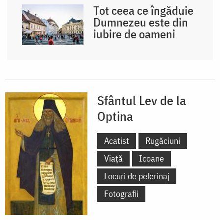
Tot ceea ce îngăduie
Dumnezeu este din
iubire de oameni
Sfântul Lev de la
Optina
Acatist
Rugăciuni
Viață
Icoane
Locuri de pelerinaj
Fotografii