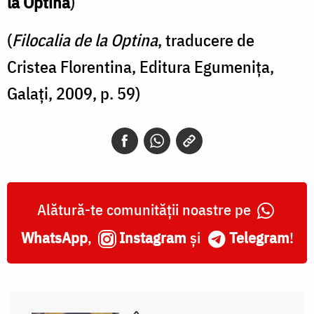
la Optina
)
(
Filocalia de la Optina
, traducere de
Cristea Florentina, Editura Egumenița,
Galați, 2009, p. 59)
Alătură-te comunității noastre pe
WhatsApp
,
Instagram
și
Telegram
!