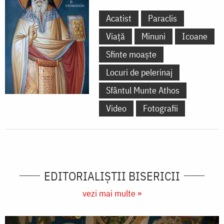
Acatist
Paraclis
Viață
Minuni
Icoane
Sfinte moaște
Locuri de pelerinaj
Sfântul Munte Athos
Video
Fotografii
EDITORIALIȘTII BISERICII
vezi mai multe »