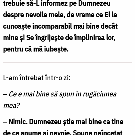
trebuie să-L informez pe Dumnezeu
rugăciunea
despre nevoile mele, de vreme ce El le
mea?
cunoaşte incomparabil mai bine decât
/
mine şi Se îngrijeşte de împlinirea lor,
Foto:
pentru că mă iubeşte.
Oana
Nechifor
L-am întrebat într-o zi:
‒
Ce e mai bine să spun în rugăciunea
mea?
‒
Nimic. Dumnezeu ştie mai bine ca tine
de ce anume ai nevoie. Spune neîncetat