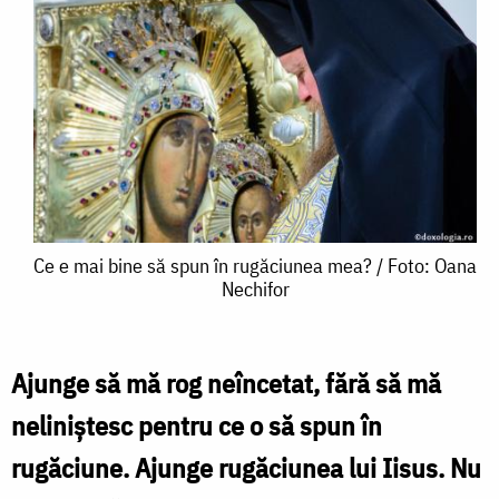
Ce
Ce e mai bine să spun în rugăciunea mea? / Foto: Oana
Nechifor
e
mai
bine
Ajunge să mă rog neîncetat, fără să mă
să
neliniştesc pentru ce o să spun în
spun
rugăciune. Ajunge rugăciunea lui Iisus. Nu
în