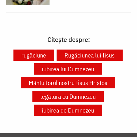
Citește despre:
rugăciune
Rugăciunea lui Iisus
iubirea lui Dumnezeu
Mântuitorul nostru Iisus Hristos
legătura cu Dumnezeu
iubirea de Dumnezeu