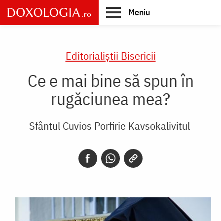
Skip
Meniu
to
main
Main
content
navigation
Editorialiștii Bisericii
Ce e mai bine să spun în
rugăciunea mea?
Sfântul Cuvios Porfirie Kavsokalivitul