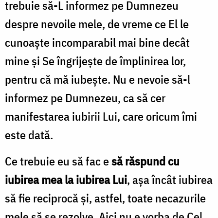
trebuie să-L informez pe Dumnezeu
despre nevoile mele, de vreme ce El le
cunoaşte incomparabil mai bine decât
mine şi Se îngrijeşte de împlinirea lor,
pentru că mă iubeşte. Nu e nevoie să-l
informez pe Dumnezeu, ca să cer
manifestarea iubirii Lui, care oricum îmi
este dată.
Ce trebuie eu să fac e
să răspund cu
iubirea mea la iubirea Lui
, aşa încât iubirea
să fie reciprocă şi, astfel, toate necazurile
mele să se rezolve. Aici nu e vorba de Cel