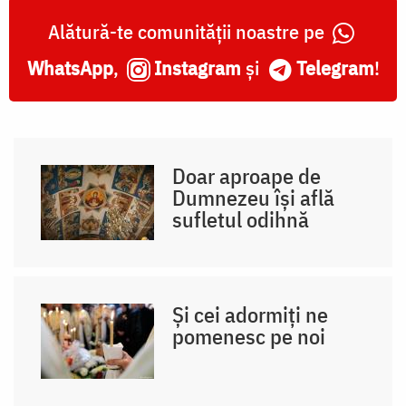
Alătură-te comunității noastre pe
WhatsApp
,
Instagram
și
Telegram
!
Doar aproape de
Dumnezeu își află
sufletul odihnă
Și cei adormiți ne
pomenesc pe noi