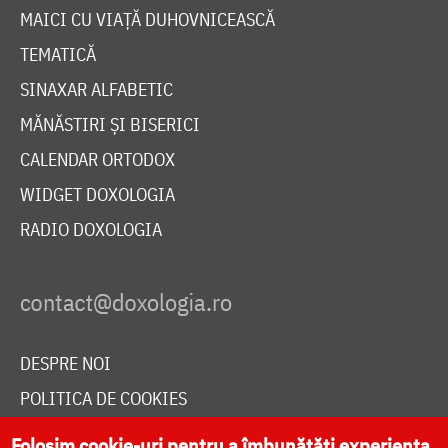
MAICI CU VIAȚĂ DUHOVNICEASCĂ
TEMATICĂ
SINAXAR ALFABETIC
MĂNĂSTIRI ȘI BISERICI
CALENDAR ORTODOX
WIDGET DOXOLOGIA
RADIO DOXOLOGIA
DESPRE NOI
POLITICA DE COOKIES
DONEAZĂ ONLINE PENTRU CATEDRALA NAȚIONALĂ
Folosim cookie-uri pentru a îmbunătăți experiența