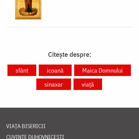
Citește despre:
sfânt
icoană
Maica Domnului
sinaxar
viață
VIAȚA BISERICII
CUVINTE DUHOVNICEȘTI