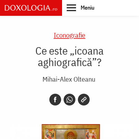
Skip
Meniu
to
main
Main
content
navigation
Iconografie
Ce este „icoana
aghiografică”?
Mihai-Alex Olteanu