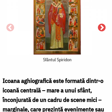
Sfântul
Sfântul Spiridon
Spiridon
Icoana aghiografică este formată dintr-o
S
icoană centrală – mare a unui sfânt,
înconjurată de un cadru de scene mici –
d
marginale, care prezintă evenimente sau