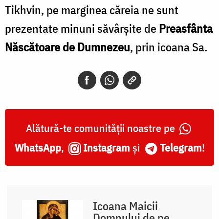
Tikhvin, pe marginea căreia ne sunt
prezentate minuni săvârșite de
Preasfânta
Născătoare de Dumnezeu
, prin icoana Sa.
Alătură-te comunității noastre pe
WhatsApp
,
Instagram
și
Telegram
!
Icoana Maicii
Domnului de pe