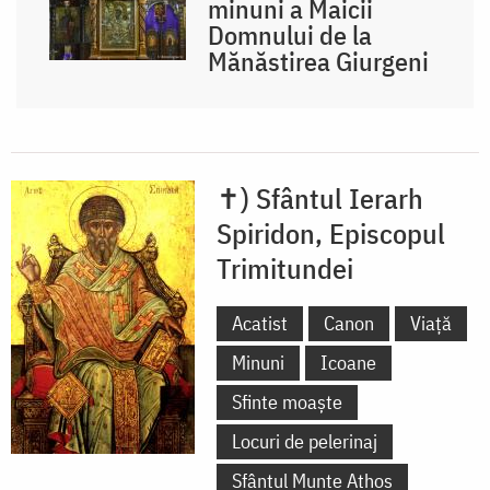
minuni a Maicii
Domnului de la
Mănăstirea Giurgeni
✝) Sfântul Ierarh
Spiridon, Episcopul
Trimitundei
Acatist
Canon
Viață
Minuni
Icoane
Sfinte moaște
Locuri de pelerinaj
Sfântul Munte Athos