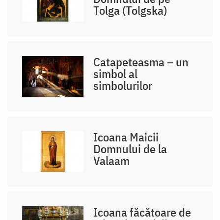
Tolga (Tolgska)
Catapeteasma – un
simbol al
simbolurilor
Icoana Maicii
Domnului de la
Valaam
Icoana făcătoare de