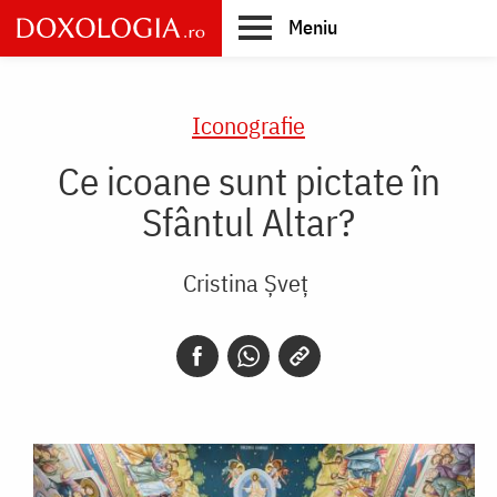
Skip
Meniu
to
main
Main
content
navigation
Iconografie
Ce icoane sunt pictate în
Sfântul Altar?
Cristina Șveț