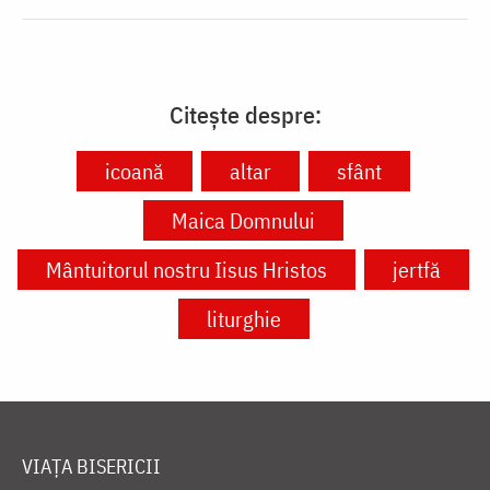
Citește despre:
icoană
altar
sfânt
Maica Domnului
Mântuitorul nostru Iisus Hristos
jertfă
liturghie
VIAȚA BISERICII