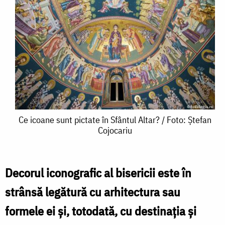
Ce
Ce icoane sunt pictate în Sfântul Altar? / Foto: Ștefan
Cojocariu
icoane
sunt
pictate
Decorul iconografic al bisericii este în
în
strânsă legătură cu arhitectura sau
Sfântul
formele ei şi, totodată, cu destinaţia şi
Altar?