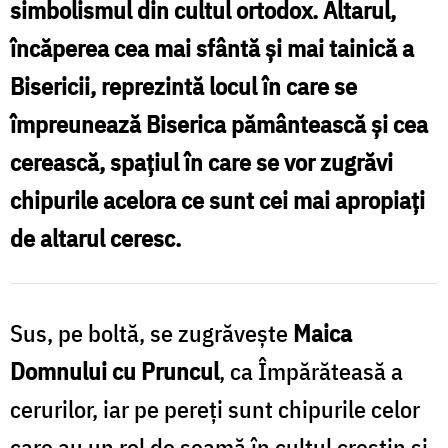
simbolismul din cultul ortodox. Altarul,
/
încăperea cea mai sfântă şi mai tainică a
Foto:
Bisericii, reprezintă locul în care se
Ștefan
împreunează Biserica pământească și cea
Cojocariu
cerească, spațiul în care se vor zugrăvi
chipurile acelora ce sunt cei mai apropiaţi
de altarul ceresc.
Sus, pe boltă, se zugrăveşte
Maica
Domnului cu Pruncul
, ca Împărăteasă a
cerurilor, iar pe pereţi sunt chipurile celor
care au un rol de seamă în cultul creştin şi,