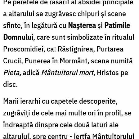
Pe peretele de răsărit al absidei principale
a altarului se zugrăvesc chipuri şi scene
sfinte, în legătură cu
Naşterea
şi
Patimile
Domnului
, care sunt simbolizate în ritualul
Proscomidiei, ca: Răstignirea, Purtarea
Crucii, Punerea în Mormânt, scena numită
Pieta
,
adică
Mântuitorul mort
, Hristos pe
disc.
Marii ierarhi cu capetele descoperite,
zugrăviți de cele mai multe ori în profil, se
îndreaptă dinspre cele două laturi ale
altarului, spre centru - jertfa Mântuitorului