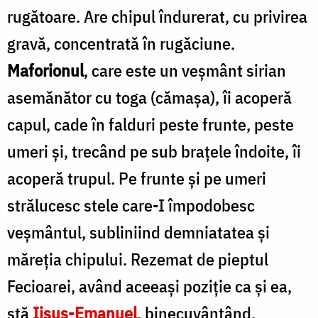
rugătoare. Are chipul îndurerat, cu privirea
gravă, concentrată în rugăciune.
Maforionul
, care este un veşmânt sirian
asemănător cu toga (cămaşa), îi acoperă
capul, cade în falduri peste frunte, peste
umeri şi, trecând pe sub braţele îndoite, îi
acoperă trupul. Pe frunte şi pe umeri
strălucesc stele care-I împodobesc
veşmântul, subliniind demniatatea şi
măreţia chipului. Rezemat de pieptul
Fecioarei, având aceeaşi poziţie ca şi ea,
stă
Iisus-Emanuel
, binecuvântând.