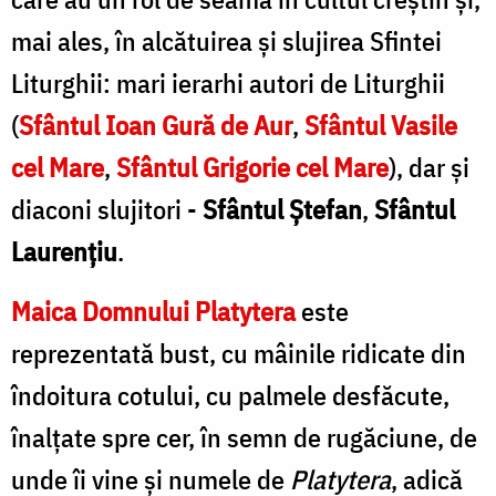
mai ales, în alcătuirea şi slujirea Sfintei
Liturghii: mari ierarhi autori de Liturghii
(
Sfântul Ioan Gură de Aur
,
Sfântul Vasile
cel Mare
,
Sfântul Grigorie cel Mare
), dar şi
diaconi slujitori -
Sfântul Ştefan
,
Sfântul
Laurenţiu
.
Maica Domnului Platytera
este
reprezentată bust, cu mâinile ridicate din
îndoitura cotului, cu palmele desfăcute,
înalţate spre cer, în semn de rugăciune, de
unde îi vine şi numele de
Platytera
, adică