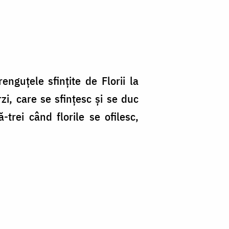
guțele sfințite de Florii la
rzi, care se sfințesc și se duc
rei când florile se ofilesc,