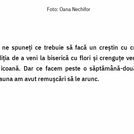
Foto: Oana Nechifor
e spuneți ce trebuie să facă un creștin cu cren
diția de a veni la biserică cu flori și crenguțe ve
icoană. Dar ce facem peste o săptămână-două-t
auna am avut remușcări să le arunc.