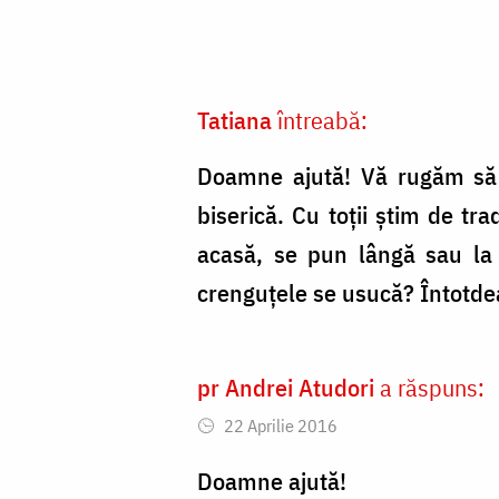
Foto:
Oana
Nechifor
Tatiana
întreabă:
Doamne ajută! Vă rugăm să n
biserică. Cu toții știm de tra
acasă, se pun lângă sau la 
crenguțele se usucă? Întotde
pr Andrei Atudori
a răspuns:
22 Aprilie 2016
Doamne ajută!