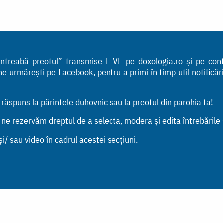
 „Întreabă preotul” transmise LIVE pe doxologia.ro și pe co
urmărești pe Facebook, pentru a primi în timp util notificările
n răspuns la părintele duhovnic sau la preotul din parohia ta!
, ne rezervăm dreptul de a selecta, modera și edita întrebările
i/ sau video în cadrul acestei secțiuni.