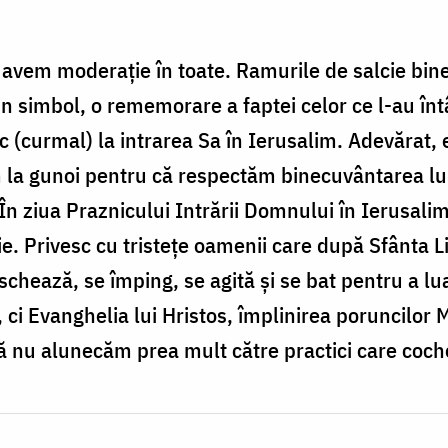
avem moderație în toate. Ramurile de salcie bine
 un simbol, o rememorare a faptei celor ce l-au î
ic (curmal) la intrarea Sa în Ierusalim. Adevărat,
ăm la gunoi pentru că respectăm binecuvântarea 
 În ziua Praznicului Intrării Domnului în Ierusali
ie. Privesc cu tristețe oamenii care după Sfânta L
chează, se împing, se agită şi se bat pentru a lu
 ci Evanghelia lui Hristos, împlinirea poruncilor 
. Să nu alunecăm prea mult către practici care co