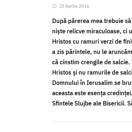
23 Aprilie 2016
După părerea mea trebuie să 
nişte relicve miraculoase, ci
Hristos cu ramuri verzi de fin
a zis părintele, nu le arunc
că cinstim crengile de salcie.
Hristos şi nu ramurile de salc
Domnului în Ierusalim se brus
aceasta este esența credinței,
Sfintele Slujbe ale Bisericii