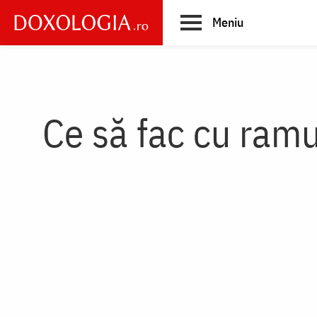
Skip
Meniu
to
main
Main
content
navigation
Ce să fac cu ramu