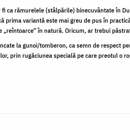
 fi ca rămurelele (stâlpările) binecuvântate în Dum
ă prima variantă este mai greu de pus în practică 
e „reîntoarce” în natură. Oricum, ar trebui păstra
runcate la gunoi/tomberon, ca semn de respect pe
or, prin rugăciunea specială pe care preotul o ro