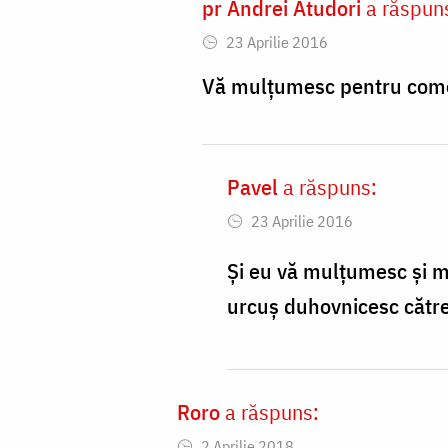
pr Andrei Atudori
a răspun
In
23 Aprilie 2016
reply
to
Vă mulțumesc pentru coment
După
părerea
Pavel
a răspuns:
mea
In
trebuie
23 Aprilie 2016
reply
să
to
Și eu vă mulțumesc și m
by
Vă
urcuș duhovnicesc către 
Pavel
mulțumesc
pentru
by
Roro
a răspuns:
andrei.atudori
2 Aprilie 2018