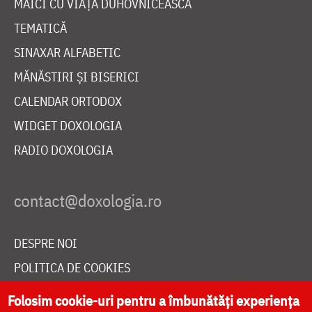
MAICI CU VIAȚĂ DUHOVNICEASCĂ
TEMATICĂ
SINAXAR ALFABETIC
MĂNĂSTIRI ȘI BISERICI
CALENDAR ORTODOX
WIDGET DOXOLOGIA
RADIO DOXOLOGIA
DESPRE NOI
POLITICA DE COOKIES
DONEAZĂ ONLINE PENTRU CATEDRALA NAȚIONALĂ
Folosim cookie-uri pentru a îmbunătăți experiența