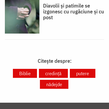
Diavolii și patimile se
izgonesc cu rugăciune și cu
post
Citește despre:
Biblie
credință
putere
nădejde