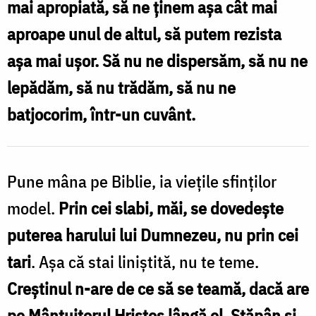
mai apropiată, să ne ținem așa cât mai
/
aproape unul de altul, să putem rezista
Foto:
așa mai ușor. Să nu ne dispersăm, să nu ne
Oana
lepădăm, să nu trădăm, să nu ne
Nechifor
batjocorim, într-un cuvânt.
Pune mâna pe Biblie, ia viețile sfinților
model.
Prin cei slabi, măi, se dovedește
puterea harului lui Dumnezeu, nu prin cei
tari
. Așa că stai liniștită, nu te teme.
Creștinul n-are de ce să se teamă, dacă are
pe Mântuitorul Hristos lângă el, Stăpân și