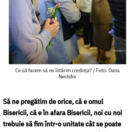
Ce
Ce să facem să ne întărim credința? / Foto: Oana
Nechifor
să
facem
să
Să ne pregătim de orice, că e omul
ne
Bisericii, că e în afara Bisericii, noi cu noi
întărim
trebuie să fim într-o unitate cât se poate
credința?