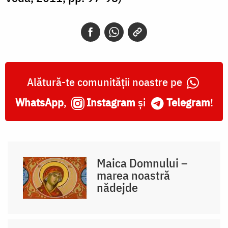
Alătură-te comunității noastre pe
WhatsApp
,
Instagram
și
Telegram
!
Maica Domnului –
marea noastră
nădejde