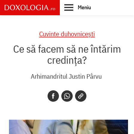
Skip
Meniu
to
main
Main
content
navigation
Cuvinte duhovnicești
Ce să facem să ne întărim
credința?
Arhimandritul Justin Pârvu