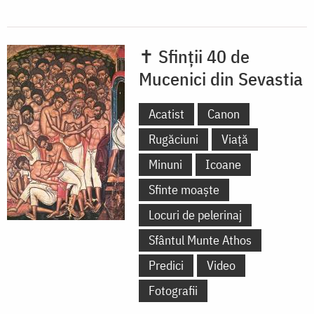
✝ Sfinții 40 de
Mucenici din Sevastia
Acatist
Canon
Rugăciuni
Viață
Minuni
Icoane
Sfinte moaște
Locuri de pelerinaj
Sfântul Munte Athos
Predici
Video
Fotografii