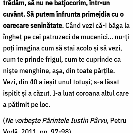
trădăm, să nu ne batjocorim, într-un
cuvânt. Să putem înfrunta primejdia cu o
oarecare seninătate
. Când vezi că-i băga la
îngheț pe cei patruzeci de mucenici… nu-ți
poți imagina cum să stai acolo și să vezi,
cum te prinde frigul, cum te cuprinde ca
niște menghine, așa, din toate părțile.
Vezi, din 40 a ieșit unul totuși; s-a lăsat
ispitit și a căzut. I-a luat coroana altul care
a pătimit pe loc.
(
Ne vorbește Părintele Iustin Pârvu
, Petru
Vodă, 2011, pp. 97-98)