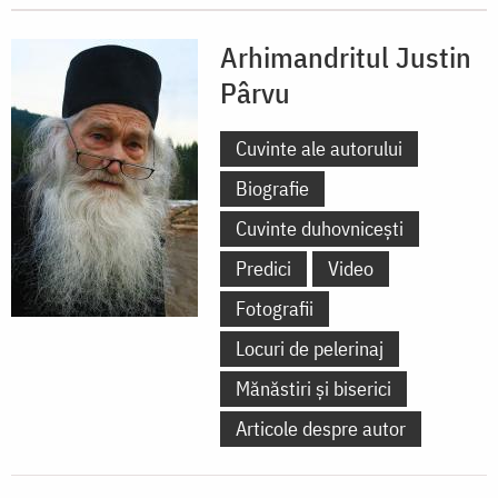
Arhimandritul Justin
Pârvu
Cuvinte ale autorului
Biografie
Cuvinte duhovnicești
Predici
Video
Fotografii
Locuri de pelerinaj
Mănăstiri și biserici
Articole despre autor