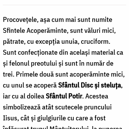
Zamfirescu
Procoveţele, așa cum mai sunt numite
Sfintele Acoperăminte, sunt văluri mici,
pătrate, cu excepţia unuia, cruciform.
Sunt confecţionate din acelaşi material ca
şi felonul preotului şi sunt în număr de
trei. Primele două sunt acoperăminte mici,
cu unul se acoperă
Sfântul Disc şi steluţa
,
iar cu al doilea
Sfântul Potir
. Acestea
simbolizează atât scutecele pruncului
Iisus, cât şi giulgiurile cu care a fost
înfăşurat trupul Mântuitorului, la punerea