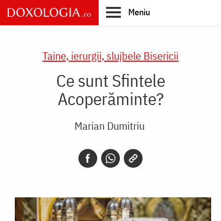
Skip
Meniu
to
main
Main
content
navigation
Taine, ierurgii, slujbele Bisericii
Ce sunt Sfintele
Acoperăminte?
Marian Dumitriu