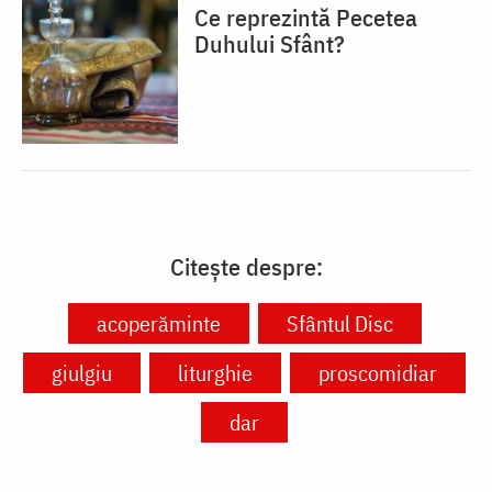
Ce reprezintă Pecetea
Duhului Sfânt?
Citește despre:
acoperăminte
Sfântul Disc
giulgiu
liturghie
proscomidiar
dar