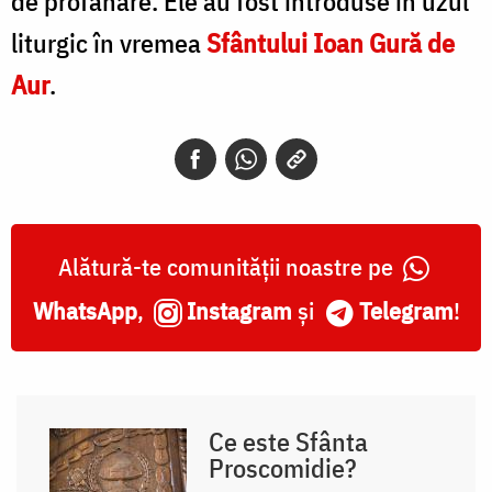
de profanare. Ele au fost introduse în uzul
liturgic în vremea
Sfântului Ioan Gură de
Aur
.
Alătură-te comunității noastre pe
WhatsApp
,
Instagram
și
Telegram
!
Ce este Sfânta
Proscomidie?