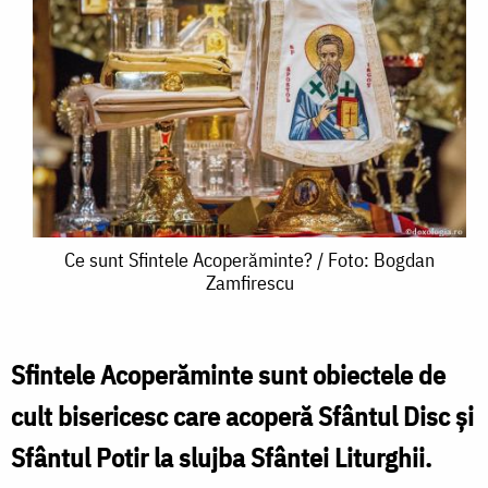
Ce
Ce sunt Sfintele Acoperăminte? / Foto: Bogdan
Zamfirescu
sunt
Sfintele
Acoperăminte?
Sfintele Acoperăminte sunt obiectele de
/
cult bisericesc care acoperă Sfântul Disc şi
Foto:
Sfântul Potir la slujba Sfântei Liturghii.
Bogdan