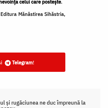
nevoința celui care postește
.
, Editura Mănăstirea Sihăstria,
și
Telegram
!
ul și rugăciunea ne duc împreună la