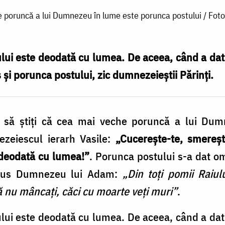
 poruncă a lui Dumnezeu în lume este porunca postului / Foto
ului este deodată cu lumea. De aceea, când a da
 și porunca postului, zic dumnezeieștii Părinți.
ie să știți că cea mai veche poruncă a lui Du
ezeiescul ierarh Vasile:
„Cucerește-te, smereș
 deodată cu lumea!”
. Porunca postului s-a dat om
 spus Dumnezeu lui Adam:
„Din toți pomii Raiul
să nu mâncați, căci cu moarte veți muri”
.
ului este deodată cu lumea. De aceea, când a da