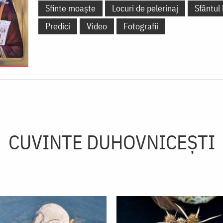
Sfinte moaște
Locuri de pelerinaj
Sfântul
Predici
Video
Fotografii
CUVINTE DUHOVNICEȘTI