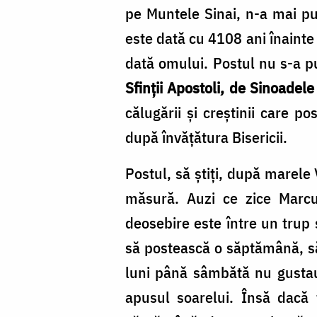
Foto:
pe Muntele Sinai, n-a mai pu
Oana
este dată cu 4108 ani înainte
Nechifor
dată omului. Postul nu s-a pu
Sfinții Apostoli, de Sinoadele 
călugării și creștinii care p
după învățătura Bisericii.
Postul, să știți, după marele
măsură. Auzi ce zice Marcu 
deosebire este între un trup 
să postească o săptămână, să 
luni până sâmbătă nu gustau 
apusul soarelui. Însă dacă 