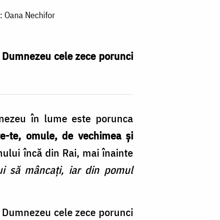
: Oana Nechifor
t Dumnezeu cele zece porunci
mnezeu în lume este porunca
te-te, omule, de vechimea și
ului încă din Rai, mai înainte
ui să mâncați, iar din pomul
t Dumnezeu cele zece porunci