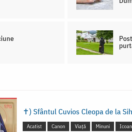
Dum
ciune
Post
purt
✝) Sfântul Cuvios Cleopa de la Sih
Acatist
Canon
Viață
Minuni
Icoa