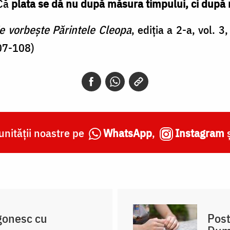
 Că
plata se dă nu după măsura timpului, ci după 
e vorbește Părintele Cleopa
, ediția a 2-a, vol. 3
07-108)
nității noastre pe
WhatsApp
,
Instagram
zgonesc cu
Post