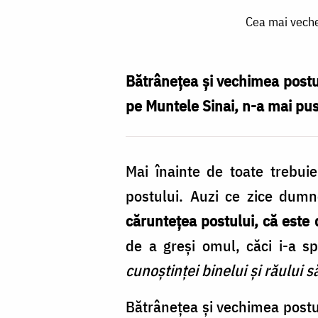
Cea
Cea mai veche
mai
veche
poruncă
Bătrânețea și vechimea post
a
pe Muntele Sinai, n-a mai pus
lui
Dumnezeu
Mai înainte de toate trebu
în
postului. Auzi ce zice dumn
lume
căruntețea postului, că este
este
de a greși omul, căci i-a
porunca
cunoștinței binelui și răului 
postului
/
Bătrânețea și vechimea post