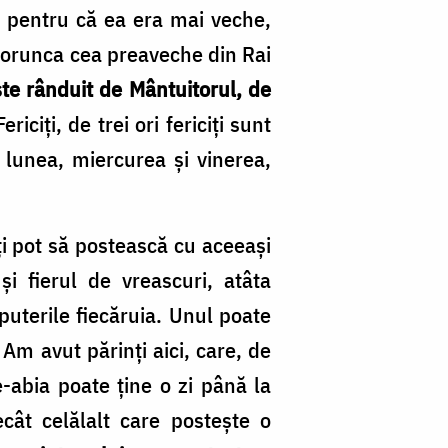
, pentru că ea era mai veche,
 porunca cea preaveche din Rai
te rânduit de Mântuitorul, de
Fericiți, de trei ori fericiți sunt
i lunea, miercurea și vinerea,
ți pot să postească cu aceeași
i fierul de vreascuri, atâta
puterile fiecăruia. Unul poate
Am avut părinți aici, care, de
-abia poate ține o zi până la
cât celălalt care postește o