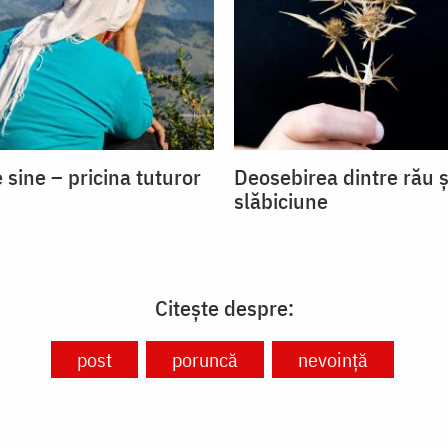
 sine – pricina tuturor
Deosebirea dintre rău ș
slăbiciune
Citește despre:
post
poruncă
nevoință