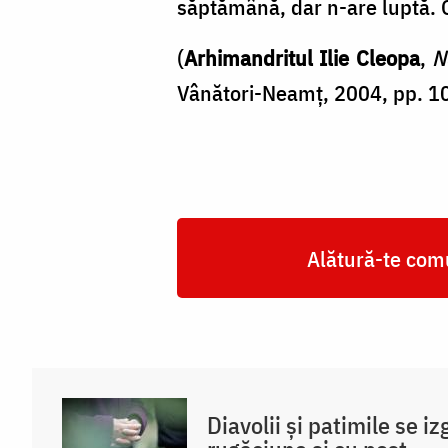
săptămână, dar n-are luptă.
(
Arhimandritul Ilie Cleopa
,
N
Vânători-Neamț, 2004, pp. 1
Alătură-te comu
Diavolii și patimile se i