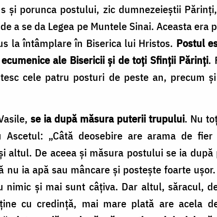
s și porunca postului, zic dumnezeieștii Părinți
 de a se da Legea pe Muntele Sinai. Aceasta era
s la întâmplare în Biserica lui Hristos.
Postul es
ecumenice ale Bisericii și de toți Sfinții Părinți
. 
ostesc cele patru posturi de peste an, precum ș
 Vasile,
se ia după măsura puterii trupului
. Nu to
Ascetul: „Câtă deosebire are arama de fier ș
și altul. De aceea și măsura postului se ia după 
nu ia apă sau mâncare și postește foarte ușor. 
nimic și mai sunt câțiva. Dar altul, săracul, de
ține cu credință, mai mare plată are acela de