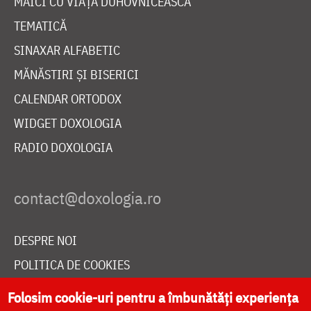
MAICI CU VIAȚĂ DUHOVNICEASCĂ
TEMATICĂ
SINAXAR ALFABETIC
MĂNĂSTIRI ȘI BISERICI
CALENDAR ORTODOX
WIDGET DOXOLOGIA
RADIO DOXOLOGIA
DESPRE NOI
POLITICA DE COOKIES
DONEAZĂ ONLINE PENTRU CATEDRALA NAȚIONALĂ
Folosim cookie-uri pentru a îmbunătăți experiența