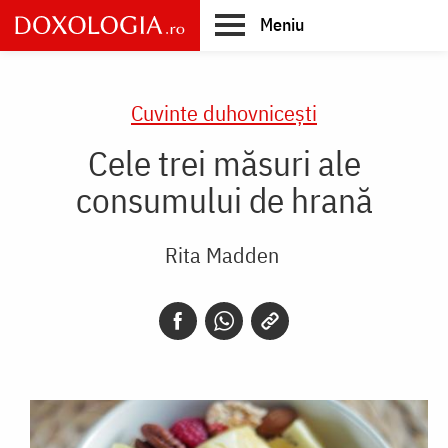
Skip
Meniu
to
main
Main
content
navigation
Cuvinte duhovnicești
Cele trei măsuri ale
consumului de hrană
Rita Madden