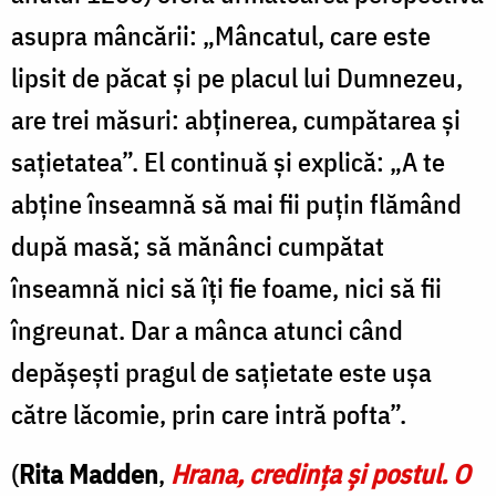
asupra mâncării: „Mâncatul, care este
lipsit de păcat și pe placul lui Dumnezeu,
are trei măsuri: abținerea, cumpătarea și
sațietatea”. El continuă și explică: „A te
abține înseamnă să mai fii puțin flămând
după masă; să mănânci cumpătat
înseamnă nici să îți fie foame, nici să fii
îngreunat. Dar a mânca atunci când
depășești pragul de sațietate este ușa
către lăcomie, prin care intră pofta”.
(
Rita Madden
,
Hrana, credința și postul. O