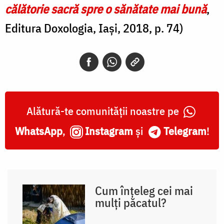
călătorie sacră spre o sănătate mai bună
,
Editura Doxologia, Iași, 2018, p. 74)
Alătură-te comunității noastre pe
WhatsApp
,
Instagram
și
Telegram
!
Cum înțeleg cei mai
mulți păcatul?