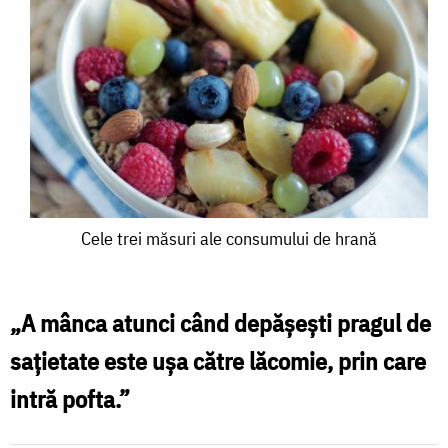
Cele
Cele trei măsuri ale consumului de hrană
trei
măsuri
„A mânca atunci când depășești pragul de
ale
sațietate este ușa către lăcomie, prin care
consumului
intră pofta.”
de
hrană