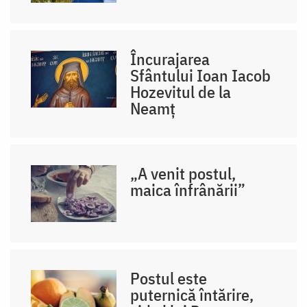
Încurajarea
Sfântului Ioan Iacob
Hozevitul de la
Neamț
„A venit postul,
maica înfrânării”
Postul este
puternică întărire,