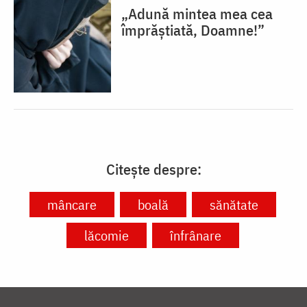
„Adună mintea mea cea
împrăștiată, Doamne!”
Citește despre:
mâncare
boală
sănătate
lăcomie
înfrânare