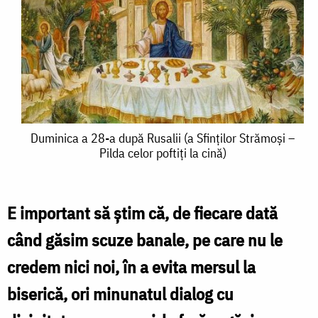
Duminica
Duminica a 28-a după Rusalii (a Sfinților Strămoși –
Pilda celor poftiți la cină)
a
28-
a
E important să știm că, de fiecare dată
după
când găsim scuze banale, pe care nu le
Rusalii
credem nici noi, în a evita mersul la
(a
biserică, ori minunatul dialog cu
Sfinților