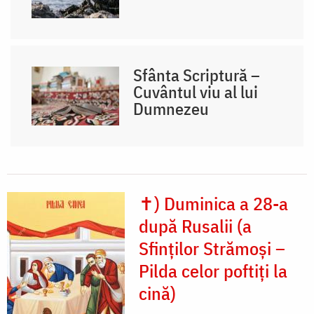
Sfânta Scriptură –
Cuvântul viu al lui
Dumnezeu
✝) Duminica a 28-a
după Rusalii (a
Sfinților Strămoși –
Pilda celor poftiți la
cină)