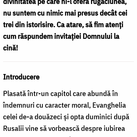
divinitatea pe care ni-l oferă rugăciunea,
Strămoși
nu suntem cu nimic mai presus decât cei
–
trei din istorisire. Ca atare, să fim atenți
Pilda
cum răspundem invitației Domnului la
celor
cină!
poftiți
la
cină)
Introducere
Plasată într-un capitol care abundă în
îndemnuri cu caracter moral, Evanghelia
celei de-a douăzeci și opta duminici după
Rusalii vine să vorbească despre iubirea