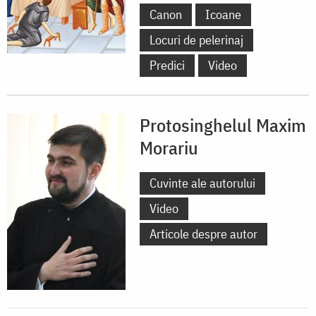
Canon
Icoane
Locuri de pelerinaj
Predici
Video
Protosinghelul Maxim
Morariu
Cuvinte ale autorului
Video
Articole despre autor