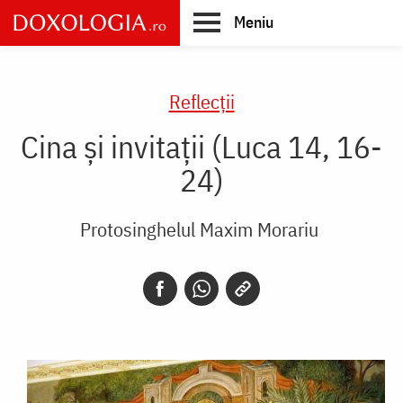
Skip
Meniu
to
main
Main
content
navigation
Reflecții
Cina și invitații (Luca 14, 16-
24)
Protosinghelul Maxim Morariu