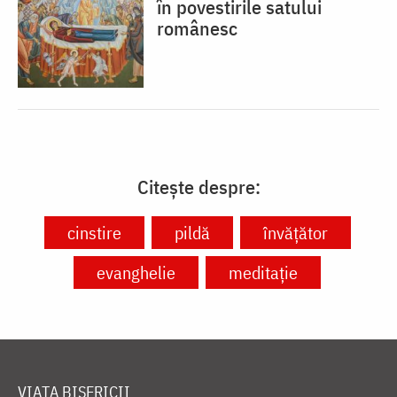
în povestirile satului
românesc
Citește despre:
cinstire
pildă
învățător
evanghelie
meditație
VIAȚA BISERICII