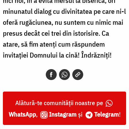
nici noi, în a evita mersul la biserică, ori
minunatul dialog cu divinitatea pe care ni-l
oferă rugăciunea, nu suntem cu nimic mai
presus decât cei trei din istorisire. Ca
atare, să fim atenți cum răspundem
invitației Domnului la cină! Îndrăzniți!
Alătură-te comunității noastre pe
WhatsApp
,
Instagram
și
Telegram
!