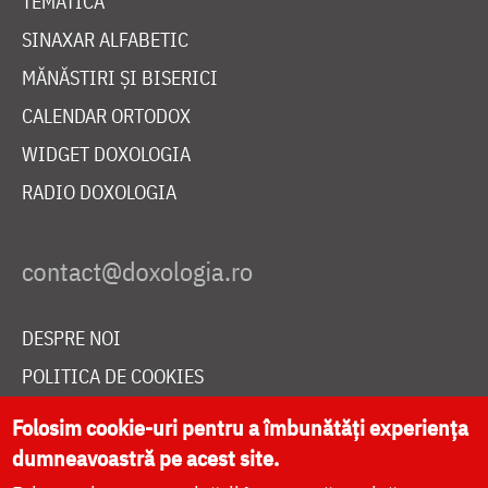
TEMATICĂ
SINAXAR ALFABETIC
MĂNĂSTIRI ȘI BISERICI
CALENDAR ORTODOX
WIDGET DOXOLOGIA
RADIO DOXOLOGIA
DESPRE NOI
POLITICA DE COOKIES
DONEAZĂ ONLINE PENTRU CATEDRALA NAȚIONALĂ
Folosim cookie-uri pentru a îmbunătăți experiența
dumneavoastră pe acest site.