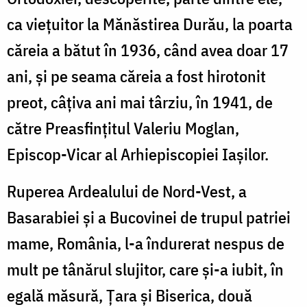
ca vieţuitor la Mănăstirea Durău, la poarta
căreia a bătut în 1936, când avea doar 17
ani, şi pe seama căreia a fost hirotonit
preot, câţiva ani mai târziu, în 1941, de
către Preasfinţitul Valeriu Moglan,
Episcop-Vicar al Arhiepiscopiei Iaşilor.
Ruperea Ardealului de Nord-Vest, a
Basarabiei şi a Bucovinei de trupul patriei
mame, România, l-a îndurerat nespus de
mult pe tânărul slujitor, care şi-a iubit, în
egală măsură, Ţara şi Biserica, două