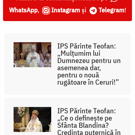
WhatsApp
,
Instagram
și
Telegram
!
IPS Părinte Teofan:
„Mulțumim lui
Dumnezeu pentru un
asemenea dar,
pentru o nouă
rugătoare în Ceruri!”
IPS Părinte Teofan:
„Ce o definește pe
Sfânta Blandina?
Credința puternică în