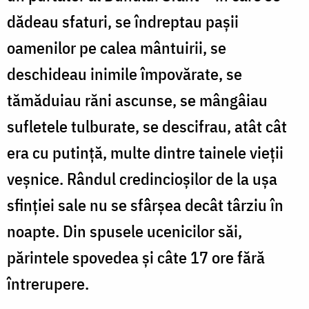
dădeau sfaturi, se îndreptau paşii
oamenilor pe calea mântuirii, se
deschideau inimile împovărate, se
tămăduiau răni ascunse, se mângâiau
sufletele tulburate, se descifrau, atât cât
era cu putinţă, multe dintre tainele vieţii
veşnice. Rândul credincioşilor de la uşa
sfinţiei sale nu se sfârşea decât târziu în
noapte. Din spusele ucenicilor săi,
părintele spovedea şi câte 17 ore fără
întrerupere.