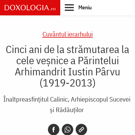
Skip
Meniu
to
main
Main
content
navigation
Cuvântul ierarhului
Cinci ani de la strămutarea la
cele veşnice a Părintelui
Arhimandrit Iustin Pârvu
(1919-2013)
Înaltpreasfințitul Calinic, Arhiepiscopul Sucevei
și Rădăuților