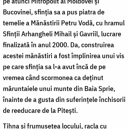
pe atunci Mitropolit al Moldovei şi
Bucovinei, sfinţia sa a pus piatra de
temelie a Mănăstirii Petru Vodă, cu hramul
Sfinţii Arhangheli Mihail şi Gavriil, lucrare
finalizată în anul 2000. Da, construirea
acestei mănăstiri a fost împlinirea unui vis
pe care sfinţia sa l-a avut încă de pe
vremea când scormonea ca deţinut
măruntaiele unui munte din Baia Sprie,
înainte de a gusta din suferinţele închisorii
de reeducare de la Piteşti.
Tihna şi frumuseţea locului, racla cu