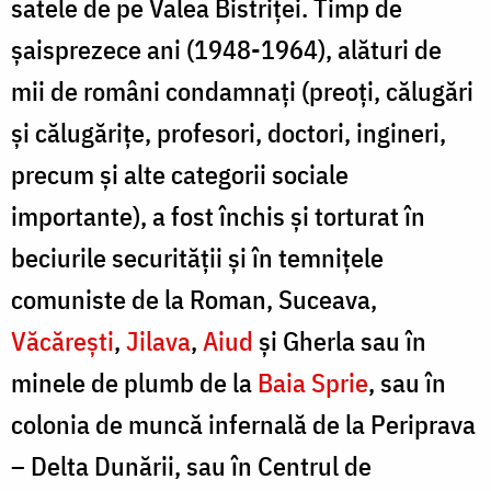
satele de pe Valea Bistriţei. Timp de
şaisprezece ani (1948-1964), alături de
mii de români condamnaţi (preoţi, călugări
şi călugăriţe, profesori, doctori, ingineri,
precum şi alte categorii sociale
importante), a fost închis şi torturat în
beciurile securităţii şi în temniţele
comuniste de la Roman, Suceava,
Văcăreşti
,
Jilava
,
Aiud
şi Gherla sau în
minele de plumb de la
Baia Sprie
, sau în
colonia de muncă infernală de la Periprava
– Delta Dunării, sau în Centrul de