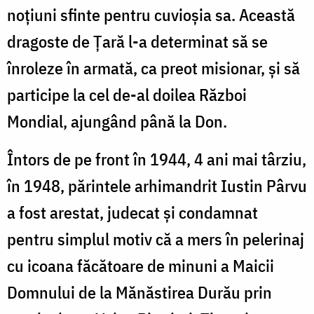
noţiuni sfinte pentru cuvioşia sa. Această
dragoste de Ţară l-a determinat să se
înroleze în armată, ca preot misionar, şi să
participe la cel de-al doilea Război
Mondial, ajungând până la Don.
Întors de pe front în 1944, 4 ani mai târziu,
în 1948, părintele arhimandrit Iustin Pârvu
a fost arestat, judecat şi condamnat
pentru simplul motiv că a mers în pelerinaj
cu icoana făcătoare de minuni a Maicii
Domnului de la Mănăstirea Durău prin