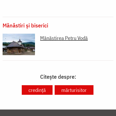
Mănăstiri și biserici
Mănăstirea Petru Vodă
Citește despre:
credință
mărturisitor