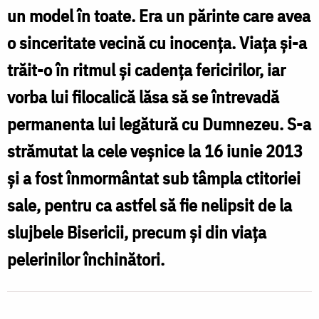
un model în toate. Era un părinte care avea
C
C
o sinceritate vecină cu inocenţa. Viaţa şi-a
a
trăit-o în ritmul şi cadenţa fericirilor, iar
l
vorba lui filocalică lăsa să se întrevadă
permanenta lui legătură cu Dumnezeu. S-a
l
strămutat la cele veşnice la 16 iunie 2013
c
şi a fost înmormântat sub tâmpla ctitoriei
v
sale, pentru ca astfel să fie nelipsit de la
slujbele Bisericii, precum şi din viaţa
P
pelerinilor închinători.
I