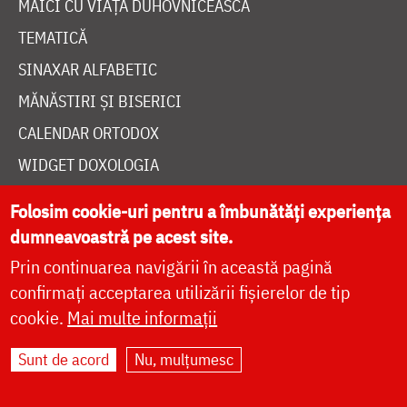
MAICI CU VIAȚĂ DUHOVNICEASCĂ
TEMATICĂ
SINAXAR ALFABETIC
MĂNĂSTIRI ȘI BISERICI
CALENDAR ORTODOX
WIDGET DOXOLOGIA
RADIO DOXOLOGIA
Folosim cookie-uri pentru a îmbunătăți experiența
dumneavoastră pe acest site.
Prin continuarea navigării în această pagină
confirmați acceptarea utilizării fișierelor de tip
cookie.
Mai multe informații
DESPRE NOI
POLITICA DE COOKIES
Sunt de acord
Nu, mulțumesc
DONEAZĂ ONLINE PENTRU CATEDRALA NAȚIONALĂ