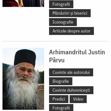
Fotografii
Mănăstiri și biserici
Iconografie
Articole despre autor
Arhimandritul Justin
Pârvu
Cuvinte ale autorului
Biografie
Cuvinte duhovnicești
Predici
Video
Fotografii