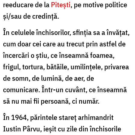
reeducare de la
Piteşti
, pe motive politice
şi/sau de credinţă.
În celulele închisorilor, sfinţia sa a învăţat,
cum doar cei care au trecut prin astfel de
încercări o ştiu, ce înseamnă foamea,
frigul, tortura, bătăile, umilinţele, privarea
de somn, de lumină, de aer, de
comunicare. Într-un cuvânt, ce înseamnă
să nu mai fii persoană, ci număr.
În 1964, părintele stareţ arhimandrit
Iustin Pârvu, ieşit cu zile din închisorile