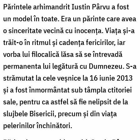
Părintele arhimandrit Iustin Pârvu a fost
un model în toate. Era un părinte care avea
o sinceritate vecină cu inocenţa. Viaţa şi-a
trăit-o în ritmul şi cadenţa fericirilor, iar
vorba lui filocalică lăsa să se întrevadă
permanenta lui legătură cu Dumnezeu. S-a
strămutat la cele veşnice la 16 iunie 2013
şi a fost înmormântat sub tâmpla ctitoriei
sale, pentru ca astfel să fie nelipsit de la
slujbele Bisericii, precum şi din viaţa
pelerinilor închinători.