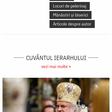
Locuri de pelerinaj
Mănăstiri și biserici
Articole despre autor
CUVÂNTUL IERARHULUI
vezi mai multe »