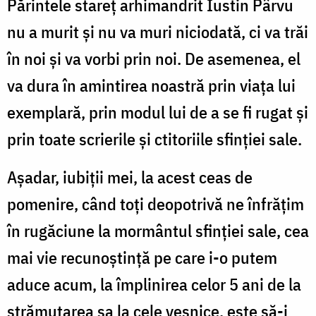
Părintele stareţ arhimandrit Iustin Pârvu
nu a murit şi nu va muri niciodată, ci va trăi
în noi şi va vorbi prin noi. De asemenea, el
va dura în amintirea noastră prin viaţa lui
exemplară, prin modul lui de a se fi rugat şi
prin toate scrierile şi ctitoriile sfinţiei sale.
Aşadar, iubiţii mei, la acest ceas de
pomenire, când toţi deopotrivă ne înfrăţim
în rugăciune la mormântul sfinţiei sale, cea
mai vie recunoştinţă pe care i-o putem
aduce acum, la împlinirea celor 5 ani de la
strămutarea sa la cele veşnice, este să-i