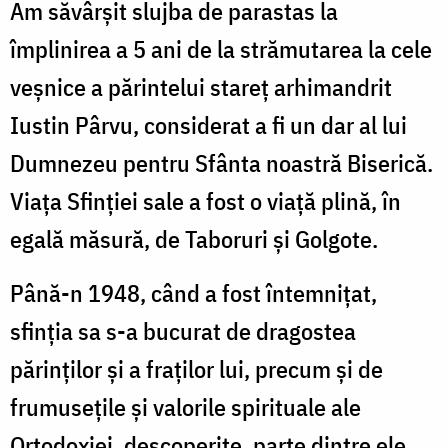
Am săvârşit slujba de parastas la
împlinirea a 5 ani de la strămutarea la cele
veşnice a părintelui stareţ arhimandrit
Iustin Pârvu, considerat a fi un dar al lui
Dumnezeu pentru Sfânta noastră Biserică.
Viaţa Sfinţiei sale a fost o viaţă plină, în
egală măsură, de Taboruri şi Golgote.
Până-n 1948, când a fost întemniţat,
sfinţia sa s-a bucurat de dragostea
părinţilor şi a fraţilor lui, precum şi de
frumuseţile şi valorile spirituale ale
Ortodoxiei, descoperite, parte dintre ele,