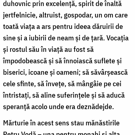
duhovnic prin excelenţă, spirit de înaltă
jertfelnicie, altruist, gospodar, un om care
toată viaţa a ars pentru ideea dăruirii de
sine şi a iubirii de neam şi de ţară. Vocaţia
şi rostul său în viaţă au fost să
împodobească şi să înnoiască suflete şi
biserici, icoane şi oameni; să săvârşească
cele sfinte, să înveţe, să mângâie pe cei
întristaţi, să aline suferinţele şi să aducă
speranţă acolo unde era deznădejde.
Mărturie în acest sens stau mănăstirile
Petru Vodă – una pentru monahi şi alta