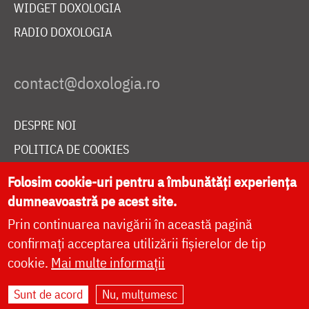
WIDGET DOXOLOGIA
RADIO DOXOLOGIA
DESPRE NOI
POLITICA DE COOKIES
DONEAZĂ ONLINE PENTRU CATEDRALA NAȚIONALĂ
Folosim cookie-uri pentru a îmbunătăți experiența
dumneavoastră pe acest site.
Prin continuarea navigării în această pagină
LIVE
confirmați acceptarea utilizării fișierelor de tip
cookie.
Mai multe informații
Site dezvoltat de
DOXOLOGIA MEDIA
,
Sunt de acord
Nu, mulțumesc