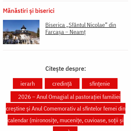
Mănăstiri și biserici
Biserica „Sfântul Nicolae” din
Farcașa – Neamț
Citește despre:
ierarh
credință
sfințenie
2026 – Anul Omagial al pastorației familiei
creștine și Anul Comemorativ al sfintelor femei din
calendar (mironosițe, mucenițe, cuvioase, soții și