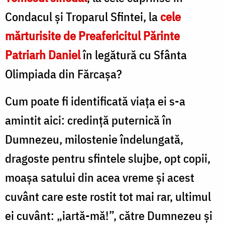
Condacul și Troparul Sfintei, la
cele
Ceruri!”
mărturisite de Preafericitul Părinte
Patriarh Daniel
în legătură cu Sfânta
Olimpiada din Fărcașa?
Cum poate fi identificată viața ei s-a
amintit aici: credință puternică în
Dumnezeu, milostenie îndelungată,
dragoste pentru sfintele slujbe, opt copii,
moașa satului din acea vreme și acest
cuvânt care este rostit tot mai rar, ultimul
ei cuvânt: „iartă-mă!”, către Dumnezeu și