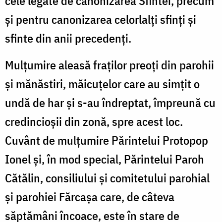
cele legate de canonizarea Sfintei, precum
și pentru canonizarea celorlalți sfinți și
sfinte din anii precedenți.
Mulțumire aleasă fraților preoți din parohii
și mănăstiri, măicuțelor care au simțit o
undă de har și s-au îndreptat, împreună cu
credincioșii din zonă, spre acest loc.
Cuvânt de mulțumire Părintelui Protopop
Ionel și, în mod special, Părintelui Paroh
Cătălin, consiliului și comitetului parohial
și parohiei Fărcașa care, de câteva
săptămâni încoace, este în stare de