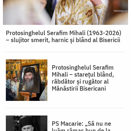
Protosinghelul Serafim Mihali (1963-2026)
– slujitor smerit, harnic și blând al Bisericii
Protosinghelul Serafim
Mihali – starețul blând,
răbdător și rugător al
Mănăstirii Bisericani
PS Macarie: „Să nu ne
luăm rămas bun de la