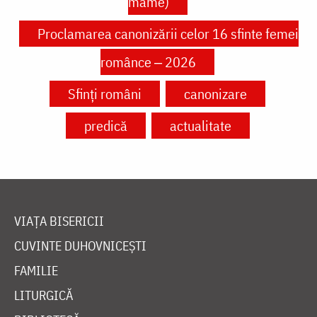
mame)
Proclamarea canonizării celor 16 sfinte femei
românce ‒ 2026
Sfinți români
canonizare
predică
actualitate
VIAȚA BISERICII
CUVINTE DUHOVNICEȘTI
FAMILIE
LITURGICĂ