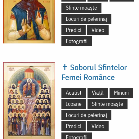
Sfinte moaște
Locuri de pelerinaj
Predici
Video
Fotografii
✝ Soborul Sfintelor
Femei Românce
Acatist
Viață
Minuni
Icoane
Sfinte moaște
Locuri de pelerinaj
Predici
Video
Fotografii