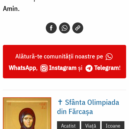
Amin.
Alătură-te comunității noastre pe
WhatsApp
,
Instagram
și
Telegram
!
✝ Sfânta Olimpiada
din Fărcașa
Acatist
Viață
Icoane