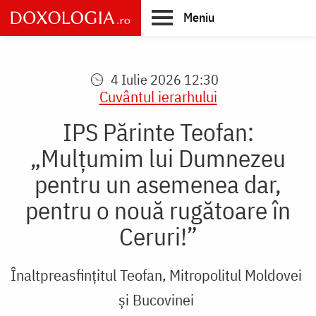
Skip
Meniu
to
main
Main
content
navigation
4 Iulie 2026 12:30
Cuvântul ierarhului
IPS Părinte Teofan:
„Mulțumim lui Dumnezeu
pentru un asemenea dar,
pentru o nouă rugătoare în
Ceruri!”
Înaltpreasfințitul Teofan, Mitropolitul Moldovei
și Bucovinei