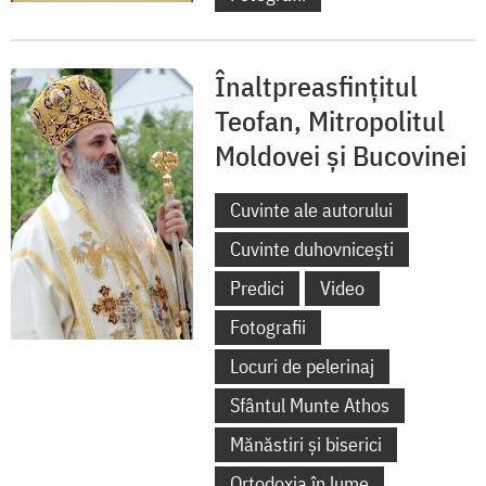
Înaltpreasfințitul
Teofan, Mitropolitul
Moldovei și Bucovinei
Cuvinte ale autorului
Cuvinte duhovnicești
Predici
Video
Fotografii
Locuri de pelerinaj
Sfântul Munte Athos
Mănăstiri și biserici
Ortodoxia în lume