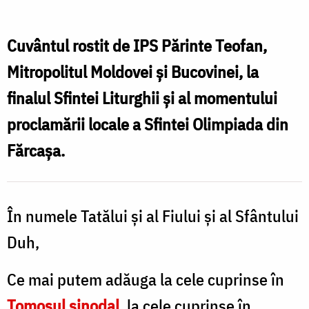
Teofan:
„Mulțumim
Cuvântul rostit de IPS Părinte Teofan,
lui
Mitropolitul Moldovei și Bucovinei, la
Dumnezeu
finalul Sfintei Liturghii și al momentului
pentru
proclamării locale a Sfintei Olimpiada din
un
Fărcașa.
asemenea
dar,
pentru
În numele Tatălui și al Fiului și al Sfântului
o
Duh,
nouă
Ce mai putem adăuga la cele cuprinse în
rugătoare
Tomosul sinodal
, la cele cuprinse în
în