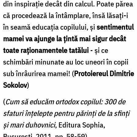
din inspiraţie decât din calcul. Poate părea
că procedează la întâmplare, însă lăsaţi-i
în seamă educaţia copilului, şi
sentimentul
mamei va ajunge la ţintă mai sigur decât
toate raţionamentele tatălui
- şi ce
schimbări minunate au loc uneori în copii
sub înrâurirea mamei! (
Protoiereul Dimitrie
Sokolov
)
(
Cum să educăm ortodox copilul: 300 de
sfaturi înţelepte pentru părinţi de la sfinţi
şi mari duhovnici
, Editura Sophia,
Bucureşti, 2011, pp. 58-59)