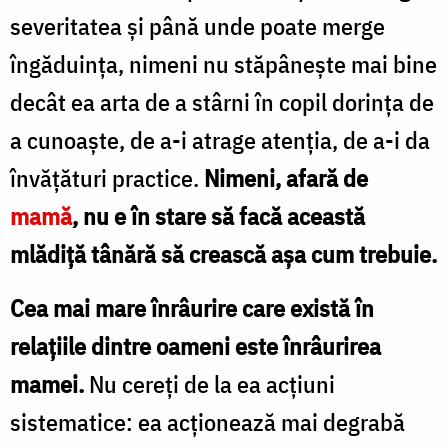
severitatea şi până unde poate merge
îngăduinţa, nimeni nu stăpâneşte mai bine
decât ea arta de a stârni în copil dorinţa de
a cunoaşte, de a-i atrage atenţia, de a-i da
învăţături practice.
Nimeni, afară de
mamă
, nu e în stare să facă această
mlădiţă tânără să crească aşa cum trebuie.
Cea mai mare înrâurire care există în
relaţiile dintre oameni este înrâurirea
mamei.
Nu cereţi de la ea acţiuni
sistematice: ea acţionează mai degrabă