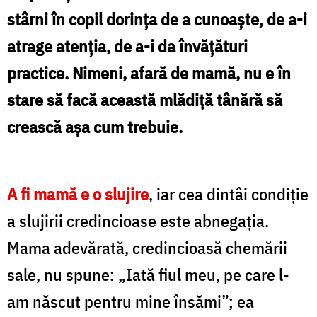
stârni în copil dorinţa de a cunoaşte, de a-i
atrage atenţia, de a-i da învăţături
practice. Nimeni, afară de mamă, nu e în
stare să facă această mlădiţă tânără să
crească aşa cum trebuie.
A fi mamă e o slujire
, iar cea dintâi condiţie
a slujirii credincioase este abnegaţia.
Mama adevărată, credincioasă chemării
sale, nu spune: „Iată fiul meu, pe care l-
am născut pentru mine însămi”; ea