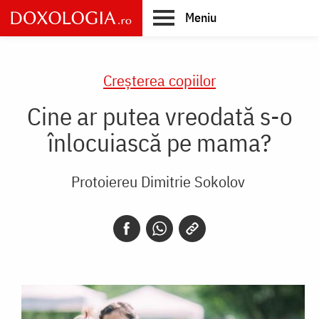
Skip
Meniu
to
main
Main
content
navigation
Creşterea copiilor
Cine ar putea vreodată s-o
înlocuiască pe mama?
Protoiereu Dimitrie Sokolov