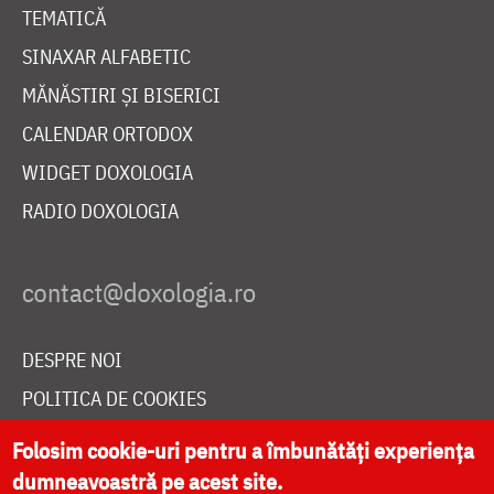
TEMATICĂ
SINAXAR ALFABETIC
MĂNĂSTIRI ȘI BISERICI
CALENDAR ORTODOX
WIDGET DOXOLOGIA
RADIO DOXOLOGIA
DESPRE NOI
POLITICA DE COOKIES
DONEAZĂ ONLINE PENTRU CATEDRALA NAȚIONALĂ
Folosim cookie-uri pentru a îmbunătăți experiența
dumneavoastră pe acest site.