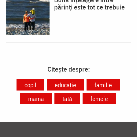
părinți este tot ce trebuie
Citește despre:
copil
educație
familie
mama
tată
femeie