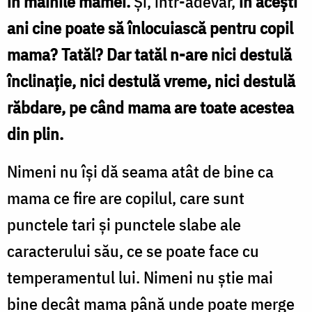
în mâinile mamei.
Şi, într-adevăr,
în aceşti
ani cine poate să înlocuiască pentru copil
mama? Tatăl? Dar tatăl n-are nici destulă
înclinaţie, nici destulă vreme, nici destulă
răbdare, pe când mama are toate acestea
din plin.
Nimeni nu îşi dă seama atât de bine ca
mama ce fire are copilul, care sunt
punctele tari şi punctele slabe ale
caracterului său, ce se poate face cu
temperamentul lui. Nimeni nu ştie mai
bine decât mama până unde poate merge