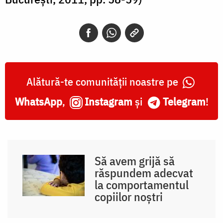
Alătură-te comunității noastre pe
WhatsApp
,
Instagram
și
Telegram
!
Să avem grijă să
răspundem adecvat
la comportamentul
copiilor noștri