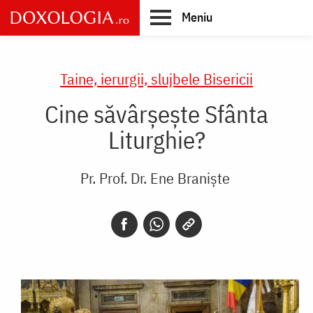
Skip
Meniu
to
main
Main
content
navigation
Taine, ierurgii, slujbele Bisericii
Cine săvârșește Sfânta
Liturghie?
Pr. Prof. Dr. Ene Braniște