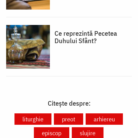
Ce reprezintă Pecetea
Duhului Sfânt?
Citește despre:
liturghie
preot
arhiereu
episcop
slujire