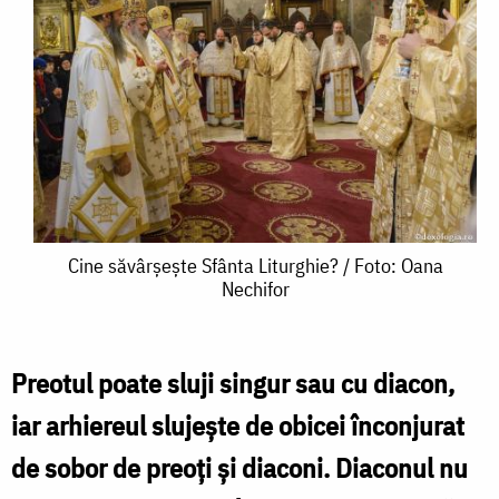
Cine
Cine săvârșește Sfânta Liturghie? / Foto: Oana
Nechifor
săvârșește
Sfânta
Liturghie?
Preotul poate sluji singur sau cu diacon,
/
iar arhiereul slujește de obicei înconjurat
Foto:
de sobor de preoți și diaconi. Diaconul nu
Oana