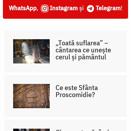
WhatsApp
,
Instagram
și
Telegram
!
„Toată suflarea” –
cântarea ce unește
cerul și pământul
Ce este Sfânta
Proscomidie?