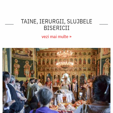
TAINE, IERURGII, SLUJBELE
BISERICII
vezi mai multe »